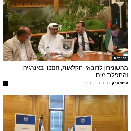
התיישבות
מהשומרון לדובאי: חקלאות, חסכון באנרגיה
והתפלת מים
אביחי טבק
-
נובמבר 12, 2020
0