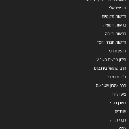
מוניציפאלי
חדשות מקומיות
בריאות ורפואה
בריאות ורווחה
חדשות חברה וחסד
גרעין תורני
חידון פרשת השבוע
הרב שמואל בירנבוים
ד''ר מוטי גולן
הרב אהרון שטראוס
ציפי לידר
ראובן גפני
שות"ים
דברי תורה
כללי