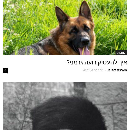
כתבות
איך להעסיק רועה גרמני?
מערכת דתילי
-
נובמבר 4, 2020
0