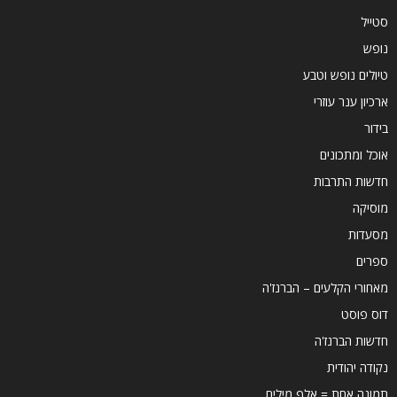
סטייל
נופש
טיולים נופש וטבע
ארכיון ענר עוזרי
בידור
אוכל ומתכונים
חדשות התרבות
מוסיקה
מסעדות
ספרים
מאחורי הקלעים – הברנז'ה
דוס פוסט
חדשות הברנז'ה
נקודה יהודית
תמונה אחת = אלף מילים