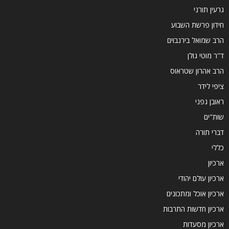
גרעין תורני
חידון פרשת השבוע
הרב שמואל בירנבוים
ד''ר מוטי גולן
הרב אהרון שטראוס
ציפי לידר
ראובן גפני
שות"ים
דברי תורה
כללי
ארכיון
ארכיון עולם יהודי
ארכיון אוכל ומתכונים
ארכיון חדשות התרבות
ארכיון מסעדות