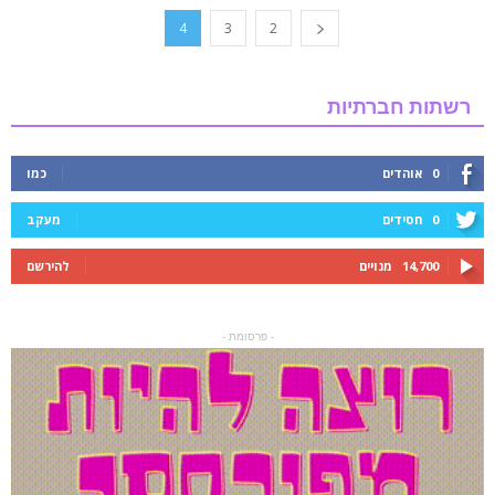
4
3
2
רשתות חברתיות
0
אוהדים
כמו
0
חסידים
מעקב
14,700
מנויים
להירשם
- פרסומת -