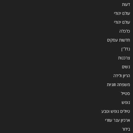
דעות
עולם יהודי
עולם יהודי
כלכלה
חדשות עסקים
נדל''ן
צרכנות
נשים
הריון ולידה
משפחה וזוגיות
סטייל
נופש
טיולים נופש וטבע
ארכיון ענר עוזרי
בידור