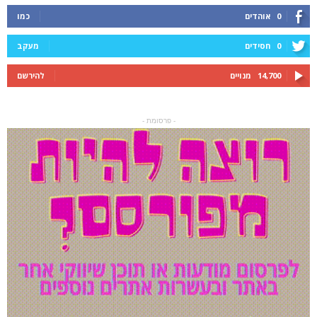
0
אוהדים
כמו
0
חסידים
מעקב
14,700
מנויים
להירשם
- פרסומת -