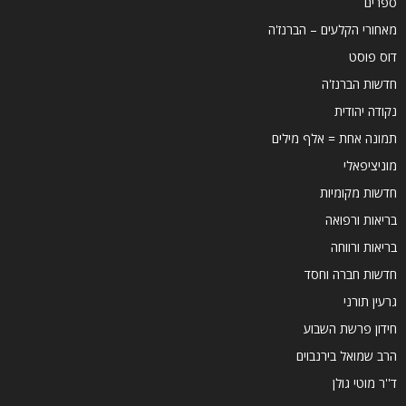
ספרים
מאחורי הקלעים – הברנז'ה
דוס פוסט
חדשות הברנז'ה
נקודה יהודית
תמונה אחת = אלף מילים
מוניציפאלי
חדשות מקומיות
בריאות ורפואה
בריאות ורווחה
חדשות חברה וחסד
גרעין תורני
חידון פרשת השבוע
הרב שמואל בירנבוים
ד''ר מוטי גולן