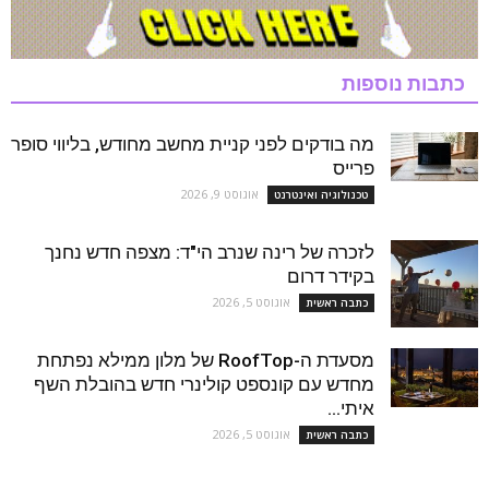
כתבות נוספות
מה בודקים לפני קניית מחשב מחודש, בליווי סופר
פרייס
אוגוסט 9, 2026
טכנולוגיה ואינטרנט
לזכרה של רינה שנרב הי"ד: מצפה חדש נחנך
בקידר דרום
אוגוסט 5, 2026
כתבה ראשית
מסעדת ה-RoofTop של מלון ממילא נפתחת
מחדש עם קונספט קולינרי חדש בהובלת השף
איתי...
אוגוסט 5, 2026
כתבה ראשית