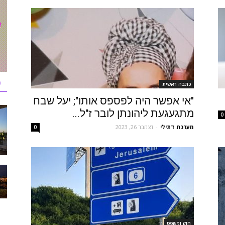
כ
כתבה ראשית
"אי אפשר היה לפספס אותו"; יעל שבח
מתגעגעת ליהונתן לובר ז"ל...
0
מערכת דתילי
-
דצמבר 26, 2023
0
חוק ומשפט