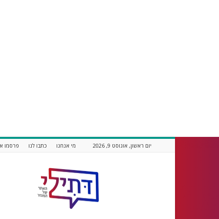
יום ראשון, אוגוסט 9, 2026
מי אנחנו
כתבו לנו
פרסמו אצ
דתילי
אתר
חדשות