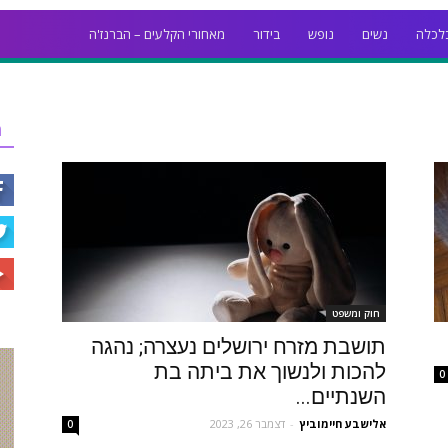
לכלה
נשים
נופש
בידור
מאחורי הקלעים – הברנז'ה
ר
חוק ומשפט
תושבת מזרח ירושלים נעצרה; נהגה
להכות ולנשוך את ביתה בת
0
השנתיים...
‫אלישבע חיימוביץ
-
דצמבר 26, 2023
0