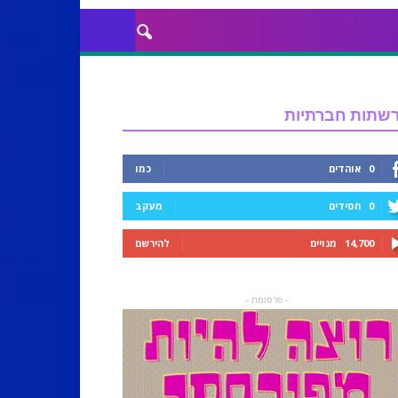
שתות חברתיות
0
אוהדים
כמו
0
חסידים
מעקב
14,700
מנויים
להירשם
- פרסומת -