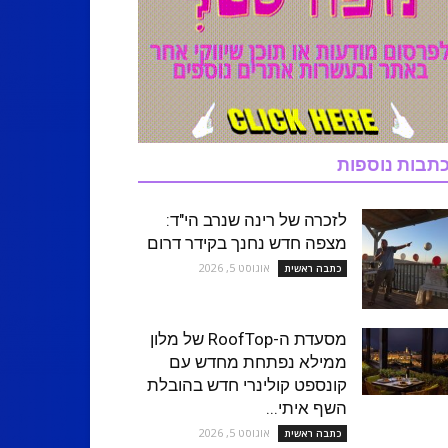
תבות נוספות
לזכרה של רינה שנרב הי"ד:
מצפה חדש נחנך בקידר דרום
אוגוסט 5, 2026
כתבה ראשית
מסעדת ה-RoofTop של מלון
ממילא נפתחת מחדש עם
קונספט קולינרי חדש בהובלת
השף איתי...
אוגוסט 5, 2026
כתבה ראשית