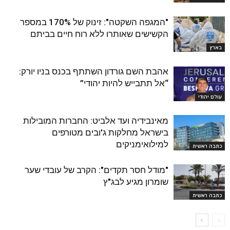
"המגפה השקטה": זינוק של 170% במספר
הקשישים שאותרו ללא רוח חיים בביתם
בארץ
אהבת השם גורדון השתתף בכנס בניו יורק:
“אל תתבייש להיות יהודי”
עולם יהודי
מאינבידיה ועד אלביט: החברות המובילות
בישראל מחלקות ג'ובים מטורפים
למילואימניקים
כתבה ראשית
"מודל חסר תקדים": הקרב של עובדי שער
שומרון מגיע לבג"ץ
כתבה ראשית