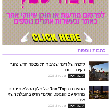
כתבות נוספות
לזכרה של רינה שנרב הי"ד: מצפה חדש נחנך
בקידר דרום
אוגוסט 5, 2026
כתבה ראשית
מסעדת ה-RoofTop של מלון ממילא נפתחת
מחדש עם קונספט קולינרי חדש בהובלת השף
איתי...
אוגוסט 5, 2026
כתבה ראשית