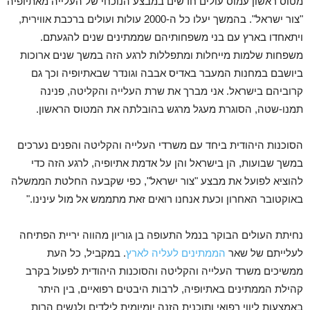
מטוס ראשון עמוס עולים חדשים במבצע הנוכחי של העלייה מאתיופיה
"צור ישראל". בהמשך יעלו כל ה-2000 עולות ועולים ברכבת אווירית,
ויתאחדו בארץ עם בני משפחותיהם שממתינים שנים להגעתם.
משפחות שלמות מייחלות ומתפללות לרגע הזה במשך שנים ארוכות
ביושבם במחנות המעבר באדיס אבבה וגונדר שבאתיופיה וכך גם
קרוביהם בישראל. אני מברך את שרת העלייה והקליטה, פנינה
תמנו-שטה, הסוגרת מעגל מרגש בהובלתה את המטוס הראשון.
הסוכנות היהודית ביחד עם משרדי העלייה והקליטה והפנים נערכים
במשך שבועות, הן בישראל והן על אדמת אתיופיה, לרגע הזה כדי
להוציא לפועל את מבצע "צור ישראל", כפי שקבעה החלטת הממשלה
באוקטובר האחרון וכעת אנחנו רואים זאת מתממש אל מול עינינו."
נחיתת העולים הבוקר בנמל התעופה בן גוריון מהווה יריית הפתיחה
לעלייתם של שאר
הממתינים לעליה לארץ
. במקביל, כל העת
ממשיכים משרד העלייה והקליטה והסוכנות היהודית לפעול בקרב
קהילת הממתינים באתיופיה, לרבות היבטים רפואיים, בין היתר
באמצעות ליווי רפואי ותוכנית הזנה יומיומית לילדים ולנשים הרות