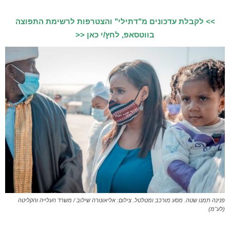
>> לקבלת עדכונים מ"דתילי" והצטרפות לרשימת התפוצה
בווטסאפ, לחץ/י כאן <<
פנינה תמנו שטה. מסע מורכב ומטלטל. צילום: אליאונורה שילוב / משרד העלייה והקליטה
(לע"מ)