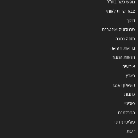
נופש כשר בחו"ל
צבא ושרות לאומי
חינוך
טכנולוגיה ואינטרנט
תזונה נכונה
בריאות ורפואה
חדשות המגזר
אירועים
בארץ
השאלון הקצר
כתבות
פוליטי
הפרלמנט
פוליטי מדיני
דעות