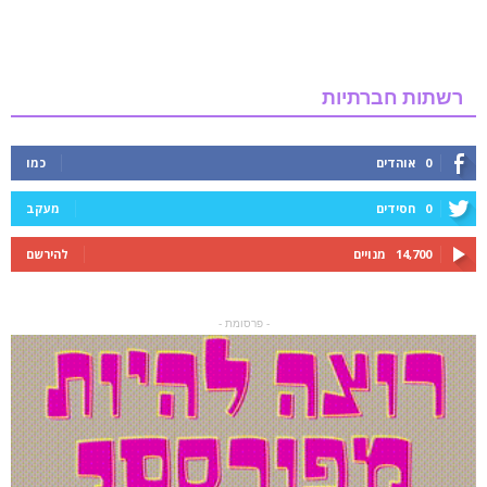
רשתות חברתיות
0
אוהדים
כמו
0
חסידים
מעקב
14,700
מנויים
להירשם
- פרסומת -