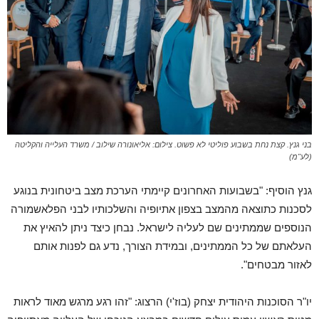
בני גנץ. קצת נחת בשבוע פוליטי לא פשוט. צילום: אליאונורה שילוב / משרד העלייה והקליטה
(לע"מ)
גנץ הוסיף: "בשבועות האחרונים קיימתי הערכת מצב ביטחונית בנוגע
לסכנות כתוצאה מהמצב בצפון אתיופיה והשלכותיו לבני הפלאשמורה
הנוספים שממתינים שם לעליה לישראל. נבחן כיצד ניתן להאיץ את
העלאתם של כל הממתינים, ובמידת הצורך, נדע גם לפנות אותם
לאזור מבטחים".
יו"ר הסוכנות היהודית יצחק (בוז'י) הרצוג: "זהו רגע מרגש מאוד לראות