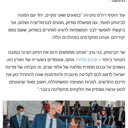
מתגשם".
עוד הוסיף רה"מ נתניהו: "במגעים שאני מקיים, יחד עם המטה
לביטחון לאומי, עם ממשלת סודאן, מגעים לנורמליזציה ושלום, אני
ביקשתי לאפשר לבני המשפחות להגיע לאתרים בסודאן, ששם נספו
יקיריהם. אנחנו מתקדמים במהלכים הללו.
שר הביטחון, בני גנץ: "אנחנו מממשים היום את החזון הציוני במובנו
הטהור ביותר –
קיבוץ גלויות
. אתם, שעומדים בשעריה של הארץ הזו,
נושאים על גבכם מסורת נפלאה של אלפי שנים, וזו חובתה של מדינת
ישראל לדאוג לכם לקליטה מיטבית ולהזדמנות שווה להתחיל כאן את
חייכם החדשים. למרות המגיפה המשתוללת, חשוב מאוד שהגעתם
לכאן עכשיו ושנפיק את הלקחים מהקליטה בעבר."