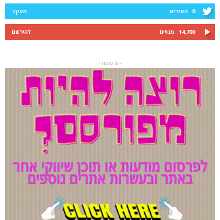
0
חסידים
מעקב
14,700
מנויים
להירשם
- פרסומת -