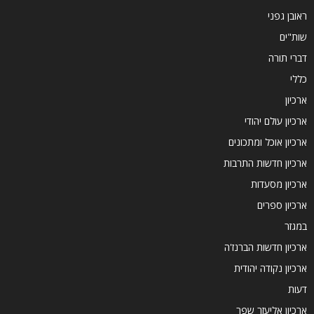
ראובן גפני
שות"ים
דברי תורה
כללי
ארכיון
ארכיון עולם יהודי
ארכיון אוכל ומתכונים
ארכיון חדשות התרבות
ארכיון מסעדות
ארכיון ספרים
במגזר
ארכיון חדשות הברנז'ה
ארכיון נקודה יהודית
דעות
ארכיון אליעזר שפר