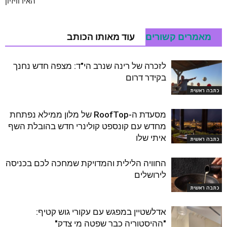
האירוויזיון
מאמרים קשורים
עוד מאותו הכותב
לזכרה של רינה שנרב הי"ד: מצפה חדש נחנך
בקידר דרום
כתבה ראשית
מסעדת ה-RoofTop של מלון ממילא נפתחת
מחדש עם קונספט קולינרי חדש בהובלת השף
איתי שלו
כתבה ראשית
החוויה הלילית והמדויקת שמחכה לכם בכניסה
לירושלים
כתבה ראשית
אדלשטיין במפגש עם עקורי גוש קטיף:
"ההיסטוריה כבר שפטה מי צדק"