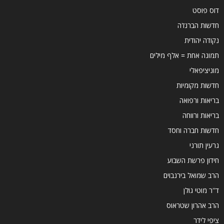
דוס פוסט
חדשות הברנז'ה
נקודה יהודית
תמונה אחת = אלף מילים
מוניציפאלי
חדשות מקומיות
בריאות ורפואה
בריאות ורווחה
חדשות חברה וחסד
גרעין תורני
חידון פרשת השבוע
הרב שמואל בירנבוים
ד''ר מוטי גולן
הרב אהרון שטראוס
ציפי לידר