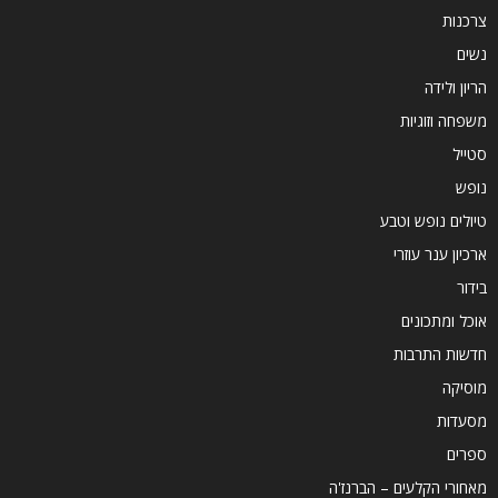
צרכנות
נשים
הריון ולידה
משפחה וזוגיות
סטייל
נופש
טיולים נופש וטבע
ארכיון ענר עוזרי
בידור
אוכל ומתכונים
חדשות התרבות
מוסיקה
מסעדות
ספרים
מאחורי הקלעים – הברנז'ה