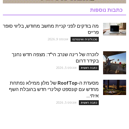
כתבות נוספות
מה בודקים לפני קניית מחשב מחודש, בליווי סופר
פרייס
אוגוסט 9, 2026
טכנולוגיה ואינטרנט
לזכרה של רינה שנרב הי"ד: מצפה חדש נחנך
בקידר דרום
אוגוסט 5, 2026
כתבה ראשית
מסעדת ה-RoofTop של מלון ממילא נפתחת
מחדש עם קונספט קולינרי חדש בהובלת השף
איתי...
אוגוסט 5, 2026
כתבה ראשית