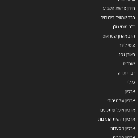
חידון פרשת השבוע
הרב שמואל בירנבוים
ד''ר מוטי גולן
הרב אהרון שטראוס
ציפי לידר
ראובן גפני
שות"ים
דברי תורה
כללי
ארכיון
ארכיון עולם יהודי
ארכיון אוכל ומתכונים
ארכיון חדשות התרבות
ארכיון מסעדות
ארכיון ספרים