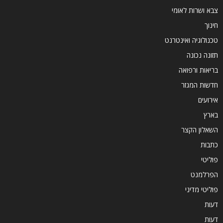
צבא ושרות לאומי
חינוך
טכנולוגיה ואינטרנט
תזונה נכונה
בריאות ורפואה
חדשות המגזר
אירועים
בארץ
השאלון הקצר
כתבות
פוליטי
הפרלמנט
פוליטי מדיני
דעות
דעות