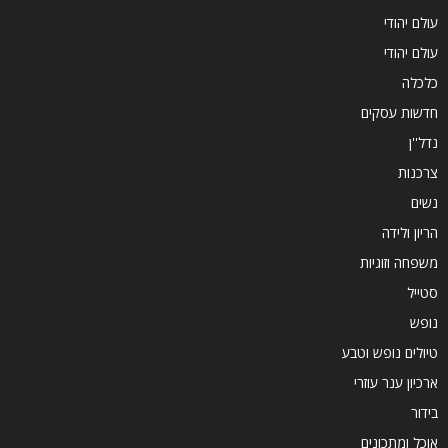
עולם יהודי
עולם יהודי
כלכלה
חדשות עסקים
נדל''ן
צרכנות
נשים
הריון ולידה
משפחה וזוגיות
סטייל
נופש
טיולים נופש וטבע
ארכיון ענר עוזרי
בידור
אוכל ומתכונים