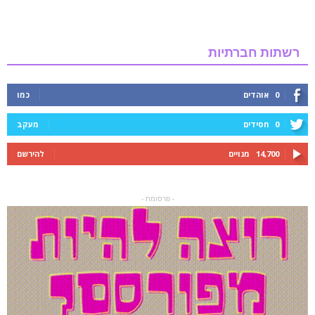
רשתות חברתיות
0
אוהדים
כמו
0
חסידים
מעקב
14,700
מנויים
להירשם
- פרסומת -