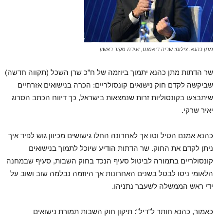
מתן כהנא. צילום: שריה דיאמנט, ועידת מקור ראשון
שר הדתות מתן כהנא יתמוך ביוזמה של ח”כ שרן השכל (תקווה חדשה)
שביקשה לקדם חוק נישואים קונסולריים: הכרה בנישואים אזרחיים
שיתבצעו בקונסוליות זרות שנמצאות בישראל, כך דיווח הכתב הסרוג
יאיר שרקי.
כהנא אמנם הטיל וטו אך לאחרונה החלו גישושים מכיוון גוש לפיד איך
ניתן לקדם את החוק. שר הדתות הודיע שיוכל לתמוך בנישואים
קונסולריים בתמורה לביטול סעיף הנכד בחוק השבות, סעיף שבמחנה
הלאומי ניסו לבטל בשנים האחרונות אך היוזמה נבלמה שוב ושוב על
ידי ראש הממשלה לשעבר נתניהו.
כאמור, כהנא חותר ל”דיל”: תיקון חוק השבות תמורת נישואים