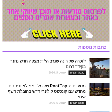
כתבות נוספות
לזכרה של רינה שנרב הי"ד: מצפה חדש נחנך
בקידר דרום
אוגוסט 5, 2026
כתבה ראשית
מסעדת ה-RoofTop של מלון ממילא נפתחת
מחדש עם קונספט קולינרי חדש בהובלת השף
איתי...
אוגוסט 5, 2026
כתבה ראשית