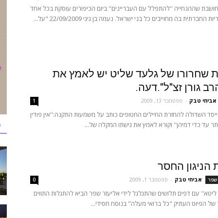
 חושבת שההנחייה ''להתפלל עם העבריינים'' ביום הכיפורים עוסקת בכל אחד
החברתית בה מחוייבים כל בני ישראל. נעמה בן גיגי 22/09/2009 "על...
 שחרורו של גלעד שליט יש לאמץ את
ב גורן זצ"ל".דעה.
אביחי טבק
-
ספטמבר 13, 2009
1
ייסד השדולה להחזרת החיילים החטופים כותב על משמעות התקנה:''אין פודין
כ
תר עד כדי דמיהן'' וקורא לאמץ את גישתו המקלה של...
הניגון החסר
אביחי טבק
-
ספטמבר 1, 2009
 שפר
0
ליטא'' עם דפים תלושים שהתגלגל לידי אליעזר שפר הביא להתגלות התווים
 של הפיוט העתיק "כל ברואי מעלה" בנוסח חסידי...