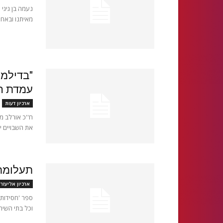
נעמה בן גיגי
מאיתנו ובאחריות 
"בדילמת
עמדת הר
ארכיון דעות
ח''כ אורלב מ
את השבויים י
תעלומת 
ארכיון אליעזר
ספר 'חסידות 
וכל בתי השיר