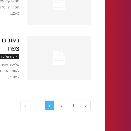
ממאבקי צעירי
ב-25...
ניגונים
צפת
ארכיון אליעזר
אליעזר שפר 
צפת, עיר...
4
3
2
1