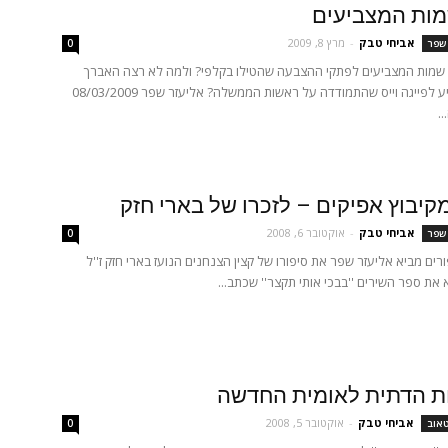
מות המצביעים
אביחי טבק
-
מרץ 8, 2009
 שפר
0
 שמות המצביעים לפתקי ההצבעה שהטילו בקלפי? ולמה לא רצה האברך
החרדי להצביע לפייגה וייס שהתמודדה על ראשות הממשלה? אליעזר שפר 08/03/2009
.
קיבוץ אפיקים – לזכרו של בארי חזק
אביחי טבק
-
אוקטובר 6, 2008
 שפר
0
רים מביא אליעזר שפר את סיפורו של קצין הצנחנים הנועז בארי חזק ז''ל
 את ספר השירים ''בבכי אותי תקצר'' שכתב...
ות הדתית לאומית החדשה
אביחי טבק
-
אוקטובר 5, 2008
טאוב
0