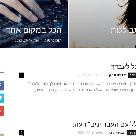
דעות
בוללות
הכל במקום אחד
תוכן פרסומי
-
פברואר 26, 2023
כל לעבדך
ר
אביחי טבק
-
ספטמבר 27, 2009
 שפר
0
בדך - ויברכו שם כבודך......וישמעו רחוקים ויבואו - ויתנו לך כתר מלוכה!"
גון הנשכח שראשיתו אצל האדמו"ר הינוקא בניו-יורק דרך ז'יטומיר,...
 עם העבריינים".דעה.
אביחי טבק
-
ספטמבר 22, 2009
 גיגי
0