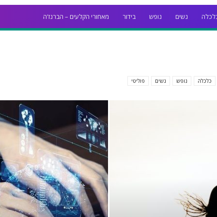
לכלה
נשים
נופש
בידור
מאחורי הקלעים – הברנז'ה
כלכלה
נופש
נשים
פוליטי