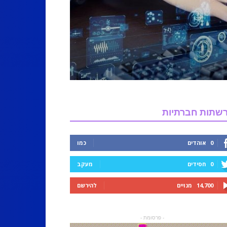
שתות חברתיות
0
אוהדים
כמו
0
חסידים
מעקב
14,700
מנויים
להירשם
- פרסומת -