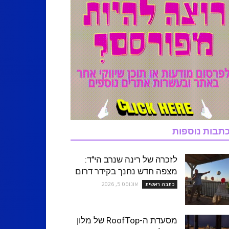
תבות נוספות
לזכרה של רינה שנרב הי"ד:
מצפה חדש נחנך בקידר דרום
אוגוסט 5, 2026
כתבה ראשית
מסעדת ה-RoofTop של מלון