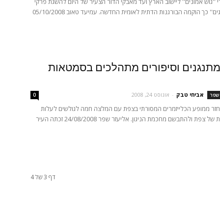
 ''גוש אמונים'' ליישוב הארץ ועד מאבקי הדור הצעיר של היום להשגת פרקי
הסדרה ''סרוגים'' כך הוקמה הבורגנות הדתית לאומית החדשה. עמיעד טאוב 05/10/2008
 מתנגנים וסיפורים מתהלכים בסמטאות
אביחי טבק
-
אוגוסט 24, 2008
 שפר
0
חזר ממופע הכלייזמרים המסורתי בצפת עם המלצה חמה לגולשים לעלות
לאוויר הפסגות של צפת ולהתבשם מחכמת הניגון. אליעזר שפר 24/08/2008 זכתה העיר
דף 3 של 4