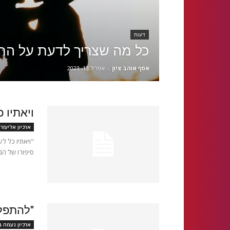
דעות
כל מה שצריך לדעת על הת
אסף אוהב ציון
-
אפריל 13, 2023
ויאתיו 
ארכיון אליעזר
"ויאתיו כל לע
סיפורו של הני
"להתפלל
ארכיון נעמה בן