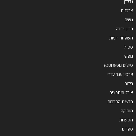
נדל''ן
צרכנות
נשים
הריון ולידה
משפחה וזוגיות
סטייל
נופש
טיולים נופש וטבע
ארכיון ענר עוזרי
בידור
אוכל ומתכונים
חדשות התרבות
מוסיקה
מסעדות
ספרים