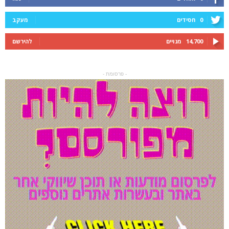
0
חסידים
מעקב
14,700
מנויים
להירשם
- פרסומת -