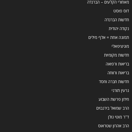
מאחורי הקלעים – הברנז'ה
דוס פוסט
חדשות הברנז'ה
נקודה יהודית
תמונה אחת = אלף מילים
מוניציפאלי
חדשות מקומיות
בריאות ורפואה
בריאות ורווחה
חדשות חברה וחסד
גרעין תורני
חידון פרשת השבוע
הרב שמואל בירנבוים
ד''ר מוטי גולן
הרב אהרון שטראוס