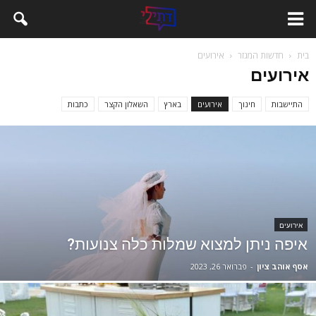
בית
חדשות המגזר
אירועים
אירועים
התיישבות
חינוך
אירועים
בארץ
השאלון הקצר
כתבות
אירועים
איפה ניתן למצוא שמלות כלה צנועות?
אסף אוהב ציון
-
פברואר 26, 2023