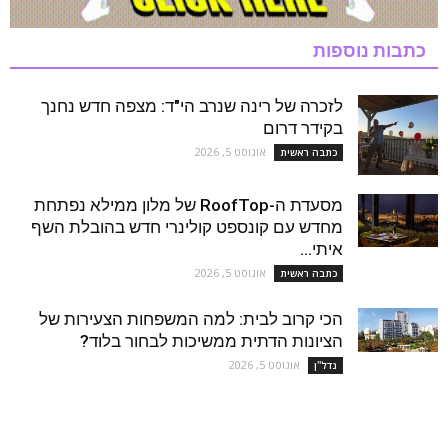
כתבות נוספות
לזכרה של רינה שנרב הי"ד: מצפה חדש נחנך
בקידר דרום
אוגוסט 5, 2026
כתבה ראשית
מסעדת ה-RoofTop של מלון ממילא נפתחת
מחדש עם קונספט קולינרי חדש בהובלת השף
איתי...
אוגוסט 5, 2026
כתבה ראשית
הכי קרוב לבית: למה המשפחות הצעירות של
הציונות הדתית ממשיכות לבחור בלוד?
אוגוסט 5, 2026
נדל''ן