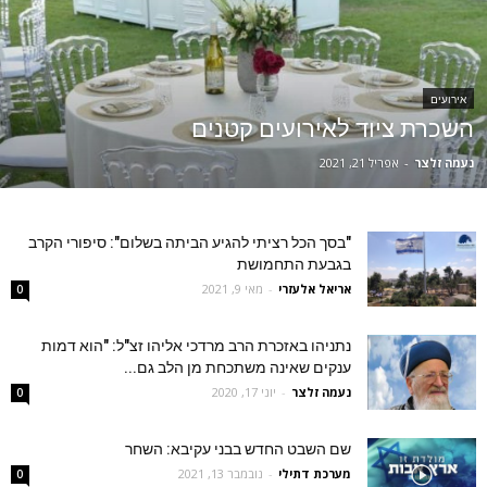
אירועים
השכרת ציוד לאירועים קטנים
נעמה זלצר
-
אפריל 21, 2021
"בסך הכל רציתי להגיע הביתה בשלום": סיפורי הקרב
בגבעת התחמושת
אריאל אלעזרי
-
מאי 9, 2021
0
נתניהו באזכרת הרב מרדכי אליהו זצ"ל: "הוא דמות
ענקים שאינה משתכחת מן הלב גם...
נעמה זלצר
-
יוני 17, 2020
0
שם השבט החדש בבני עקיבא: השחר
מערכת דתילי
-
נובמבר 13, 2021
0