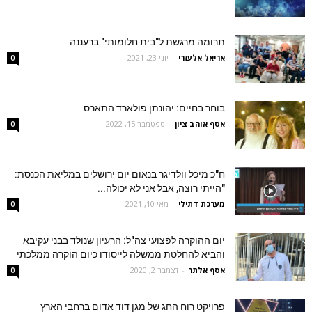
תרומה מרגשת ל"בית חלומותי" ברעננה
אריאל אלעזרי
-
יוני 23, 2021
0
בוחר בחיים: יהונתן פולארד התארס
אסף אוהב ציון
-
ספטמבר 15, 2022
0
ח"כ מיכל וולדיגר בנאום יום ירושלים במליאת הכנסת:
"הייתי רוצה, אבל אני לא יכולה...
מערכת דתילי
-
מאי 10, 2021
0
יום ההוקרה לפצועי צה"ל: הרעיון שנולד בבני עקיבא
והביא להחלטת ממשלה לייסודו כיום הוקרה ממלכתי
אסף אלתר
-
דצמבר 2, 2020
0
פרויקט רוח החג של מגן דוד אדום ברחבי הארץ