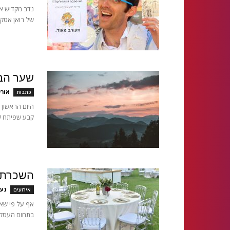
נדב מקדיש את
של רואן אטקינ
שער הבי
אורי
כתבות
היום הראשון 
קבע שפיתח קר
השכרת צ
נע
אירועים
אף על פי שאנ
בתחום העסקי 