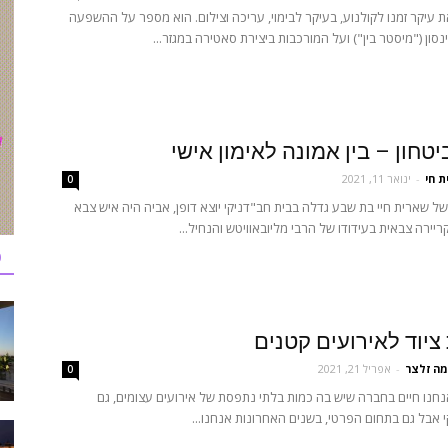
 עיקר זמנו לקולנוע, בעיקר לבימוי, עריכה וצילום. הוא מספר על ההשפעה
סון ("מיסטר בין") ועל המורכבות ביצירת סאטירה במגזר...
טחון – בין אמונה לאימון אישי
ת חי
-
ינואר 11, 2021
0
של שארית חיי בת שבע גדלה בבית חב"דניקי יוצא דופן, אביה היה איש צבא
יירה צבאית בעידודו של הרבי מליובאוויטש והנחיל...
כ
יוד לאירועים קטנים
מה זלצר
-
אפריל 21, 2021
0
חנו חיים בחברה שיש בה כמות בלתי נתפסת של אירועים עצומים, גם
אבל גם בתחום הפרטי, בשנים האחרונות אנחנו...