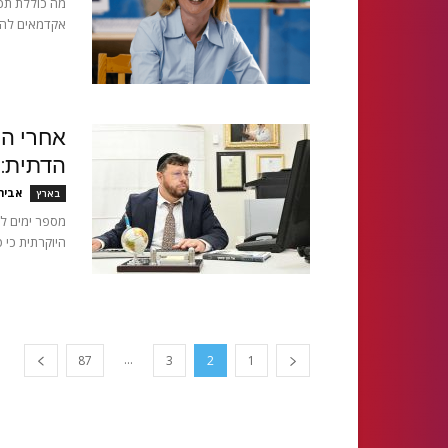
מה כוללת תכ
אקדמאים להו
אחרי הת
הדתית: 
אביח
בארץ
מספר ימים לא
היוקרתית כי 
...
87
3
2
1