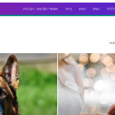
לכלה
נשים
נופש
בידור
מאחורי הקלעים – הברנז'ה
בות