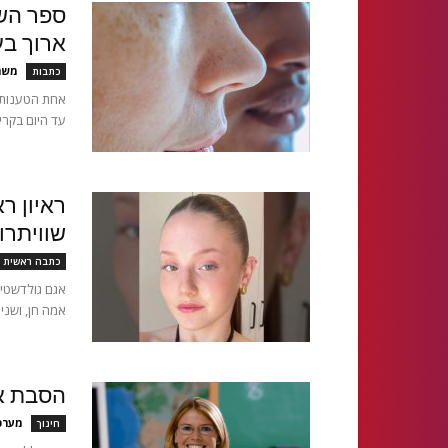
ספר השי
ארוך בע
משה 
כתבות
אחת הטענות ה
עד היום בקריק
ראיון ר
שוויתרו
כתבה ראשית
אמה חן, ושני
הסבת א
מערכ
חינוך