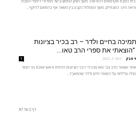
נית הסבת אקדמאים להוראה? משך הזמן הממוצע של מסלולי לימודי הסבת
ראה הינו כשנתיים, משך המסלול נקבע בין השאר אף בהתאם להיקף...
מיכה בחיים ולדר – רב בכיר בציונות
"הוצאתי את ספרי הרב טאו...
י טבק
-
ינואר 3, 2022
1
חר שאמר הרב צבי טאו מבכירי רבני הציונות הדתית וראש ישיבת הר המור
טפלו עלילות על הסופר חיים ולדר שהתאבד...
דף 2 של 87