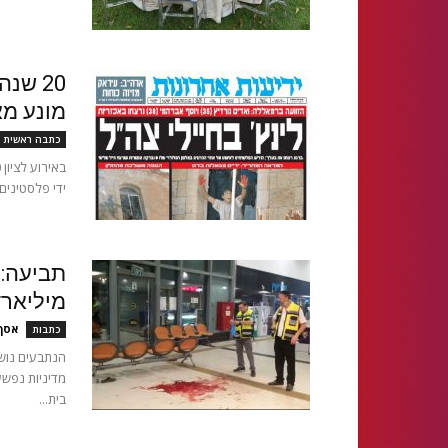
20 שנ
מונע מא
כתבה ראשית
ידי פלסטינים 
מיליאר
אסף
כתבות
הנתבעים נושא
מדיניות נפשע
בית...