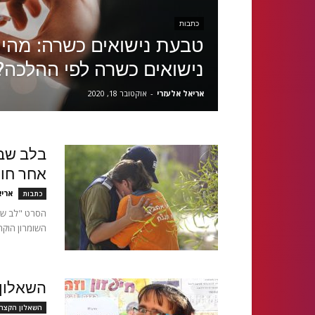
כתבות
טבעת נישואים כשרה: מהי
נישואים כשרה לפי ההלכה?
אריאל אלעזרי
-
אוקטובר 18, 2020
בלב שבו
אחר חווי
אריא
כתבות
הסרט "לב שבו
השומרון הוקר
השאלון 
השאלון הקצר