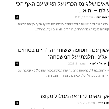
אים של גינס הכריז על האיש עם האף הכי
ולם – והוא...
ניסנבוים
-
דצמבר 15, 2021
0
אנטישמיות הנפוצות ביותר אומרת כי ליהודים יש אף ארוך. כך הם מוצגים
טורות גזעניות נגד החרדים, היהודים, הציונים ועוד. במהלך...
אשון עם החטופה ששוחררה: "היינו בטוחים
 עלינו; חלמתי על המשפחה"
אריאל אלעזרי
-
דצמבר 21, 2023
0
אגם גולדשטיין-אלמוג, בת 17, נחטפה לרצועת עזה מביתה בכפר עזה ב-7 באוקטובר, עם
 אחיה הקטנים, גל וטל. אביה נדב ואחותה הבכורה...
קדמאים להוראה מסלול מקוצר
ת דתילי
-
דצמבר 15, 2020
0