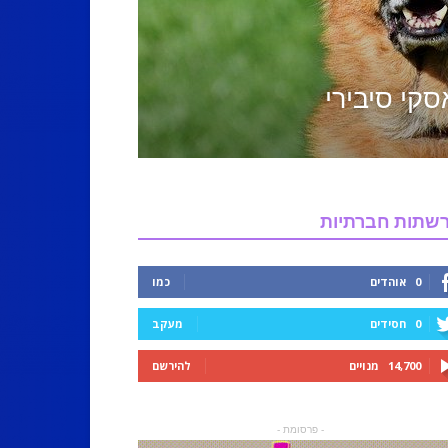
סקי סיבירי
שתות חברתיות
0
אוהדים
כמו
0
חסידים
מעקב
14,700
מנויים
להירשם
- פרסומת -