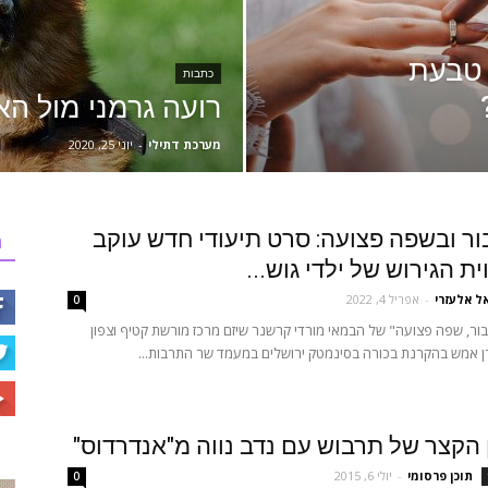
 טבעת
כתבות
רועה גרמני מול הא
מערכת דתילי
-
יוני 25, 2020
ר ובשפה פצועה: סרט תיעודי חדש עוקב
ר
ת הגירוש של ילדי גוש...
ל אלעזרי
-
אפריל 4, 2022
0
ר, שפה פצועה" של הבמאי מורדי קרשנר שיזם מרכז מורשת קטיף וצפון
ן אמש בהקרנת בכורה בסינמטק ירושלים במעמד שר התרבות...
הקצר של תרבוש עם נדב נווה מ"אנדרדוס"
תוכן פרסומי
-
יולי 6, 2015
0