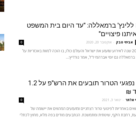
ה ללינץ' ברמאללה: "עד היום בית המשפט
יתנו פיצויים"
אביחי טבק
-
אוקטובר 20, 2020
0
באירוע לציון 20 שנה לאירוע שזעזע את ישראל והעולם כולו, בו הוכה למוות באכזריות על
ברמאללה גם יוסי אברהמי ז"ל, אמר נורז'יץ:...
תביעה: נפגעי הטרור תובעים את הרש"פ על 1.2
ד ₪
 אלתר
-
ינואר 3, 2021
0
ים באחריות לפיגועי טרור רצחניים ומזעזעים המהווים את יישומה של
ת, רחבת היקף, שיטתית ומתמשכת. הנתבעים מודים בפה מלא, מחוץ לכתלי