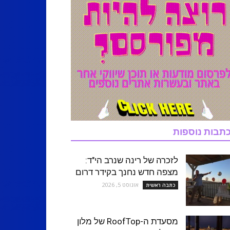
תבות נוספות
לזכרה של רינה שנרב הי"ד:
מצפה חדש נחנך בקידר דרום
אוגוסט 5, 2026
כתבה ראשית
מסעדת ה-RoofTop של מלון