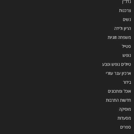
נדל''ן
צרכנות
נשים
הריון ולידה
משפחה וזוגיות
סטייל
נופש
טיולים נופש וטבע
ארכיון ענר עוזרי
בידור
אוכל ומתכונים
חדשות התרבות
מוסיקה
מסעדות
ספרים