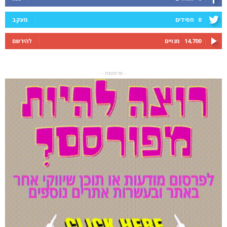
0
חסידים
מעקב
14,700
מנויים
להירשם
- פרסומת -