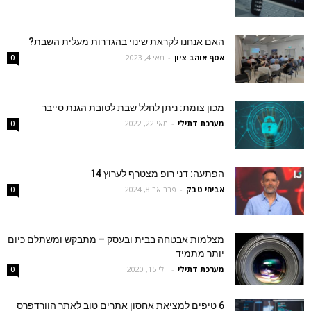
האם אנחנו לקראת שינוי בהגדרות מעלית השבת?
אסף אוהב ציון
-
מאי 4, 2023
0
מכון צומת: ניתן לחלל שבת לטובת הגנת סייבר
מערכת דתילי
-
מאי 22, 2022
0
הפתעה: דני רופ מצטרף לערוץ 14
אביחי טבק
-
פברואר 8, 2024
0
מצלמות אבטחה בבית ובעסק – מתבקש ומשתלם כיום
יותר מתמיד
מערכת דתילי
-
יולי 15, 2020
0
6 טיפים למציאת אחסון אתרים טוב לאתר הוורדפרס