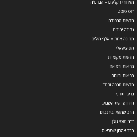
מאחורי הקלעים – הברנז'ה
דוס פוסט
חדשות הברנז'ה
נקודה יהודית
תמונה אחת = אלף מילים
מוניציפאלי
חדשות מקומיות
בריאות ורפואה
בריאות ורווחה
חדשות חברה וחסד
גרעין תורני
חידון פרשת השבוע
הרב שמואל בירנבוים
ד''ר מוטי גולן
הרב אהרון שטראוס