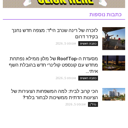
כתבות נוספות
לזכרה של רינה שנרב הי"ד: מצפה חדש נחנך
בקידר דרום
אוגוסט 5, 2026
כתבה ראשית
מסעדת ה-RoofTop של מלון ממילא נפתחת
מחדש עם קונספט קולינרי חדש בהובלת השף
איתי...
אוגוסט 5, 2026
כתבה ראשית
הכי קרוב לבית: למה המשפחות הצעירות של
הציונות הדתית ממשיכות לבחור בלוד?
אוגוסט 5, 2026
נדל''ן