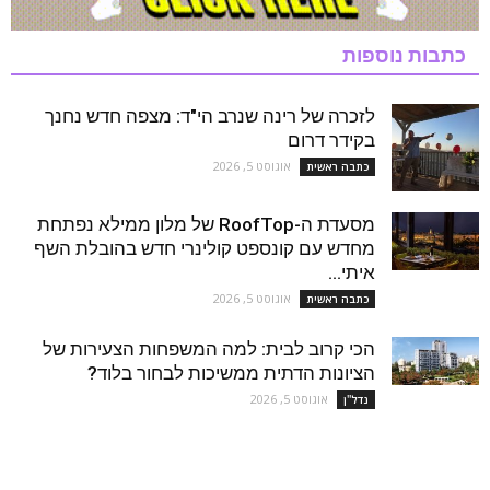
כתבות נוספות
לזכרה של רינה שנרב הי"ד: מצפה חדש נחנך
בקידר דרום
אוגוסט 5, 2026
כתבה ראשית
מסעדת ה-RoofTop של מלון ממילא נפתחת
מחדש עם קונספט קולינרי חדש בהובלת השף
איתי...
אוגוסט 5, 2026
כתבה ראשית
הכי קרוב לבית: למה המשפחות הצעירות של
הציונות הדתית ממשיכות לבחור בלוד?
אוגוסט 5, 2026
נדל''ן