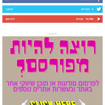
0
חסידים
מעקב
14,700
מנויים
להירשם
- פרסומת -