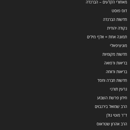
מאחורי הקלעים – הברנז'ה
דוס פוסט
חדשות הברנז'ה
נקודה יהודית
תמונה אחת = אלף מילים
מוניציפאלי
חדשות מקומיות
בריאות ורפואה
בריאות ורווחה
חדשות חברה וחסד
גרעין תורני
חידון פרשת השבוע
הרב שמואל בירנבוים
ד''ר מוטי גולן
הרב אהרון שטראוס