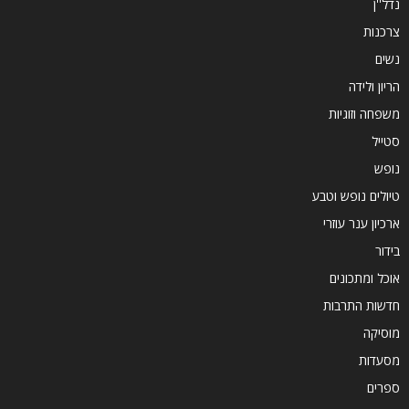
נדל''ן
צרכנות
נשים
הריון ולידה
משפחה וזוגיות
סטייל
נופש
טיולים נופש וטבע
ארכיון ענר עוזרי
בידור
אוכל ומתכונים
חדשות התרבות
מוסיקה
מסעדות
ספרים