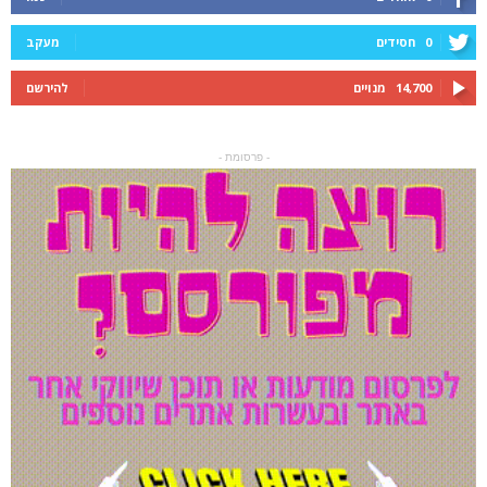
0
חסידים
מעקב
14,700
מנויים
להירשם
- פרסומת -