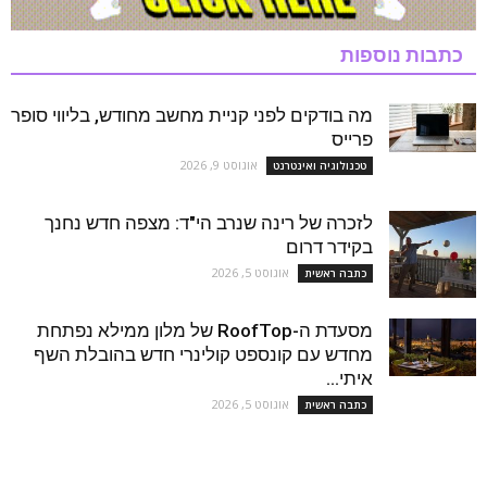
כתבות נוספות
מה בודקים לפני קניית מחשב מחודש, בליווי סופר
פרייס
אוגוסט 9, 2026
טכנולוגיה ואינטרנט
לזכרה של רינה שנרב הי"ד: מצפה חדש נחנך
בקידר דרום
אוגוסט 5, 2026
כתבה ראשית
מסעדת ה-RoofTop של מלון ממילא נפתחת
מחדש עם קונספט קולינרי חדש בהובלת השף
איתי...
אוגוסט 5, 2026
כתבה ראשית