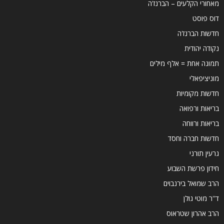
מאחורי הקלעים – הברנז'ה
דוס פוסט
חדשות הברנז'ה
נקודה יהודית
תמונה אחת = אלף מילים
מוניציפאלי
חדשות מקומיות
בריאות ורפואה
בריאות ורווחה
חדשות חברה וחסד
גרעין תורני
חידון פרשת השבוע
הרב שמואל בירנבוים
ד''ר מוטי גולן
הרב אהרון שטראוס