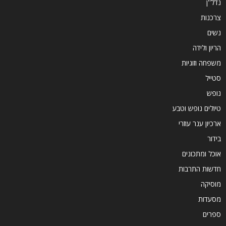
נדל''ן
צרכנות
נשים
הריון ולידה
משפחה וזוגיות
סטייל
נופש
טיולים נופש וטבע
ארכיון ענר עוזרי
בידור
אוכל ומתכונים
חדשות התרבות
מוסיקה
מסעדות
ספרים