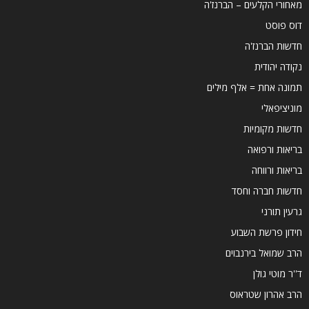
מאחורי הקלעים – הברנז'ה
דוס פוסט
חדשות הברנז'ה
נקודה יהודית
תמונה אחת = אלף מילים
מוניציפאלי
חדשות מקומיות
בריאות ורפואה
בריאות ורווחה
חדשות חברה וחסד
גרעין תורני
חידון פרשת השבוע
הרב שמואל בירנבוים
ד''ר מוטי גולן
הרב אהרון שטראוס