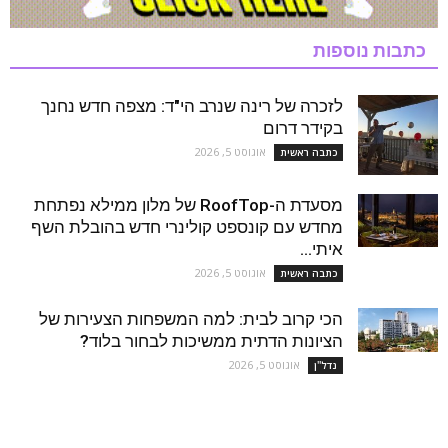
כתבות נוספות
לזכרה של רינה שנרב הי"ד: מצפה חדש נחנך
בקידר דרום
אוגוסט 5, 2026
כתבה ראשית
מסעדת ה-RoofTop של מלון ממילא נפתחת
מחדש עם קונספט קולינרי חדש בהובלת השף
איתי...
אוגוסט 5, 2026
כתבה ראשית
הכי קרוב לבית: למה המשפחות הצעירות של
הציונות הדתית ממשיכות לבחור בלוד?
אוגוסט 5, 2026
נדל''ן