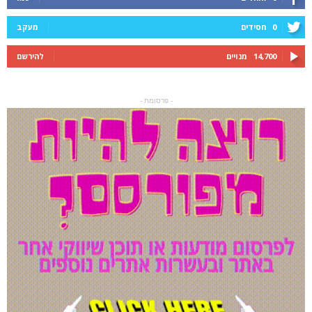
0
חסידים
מעקב
14,700
מנויים
להירשם
- פרסומת -