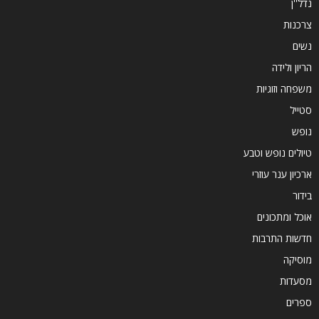
נדל''ן
צרכנות
נשים
הריון ולידה
משפחה וזוגיות
סטייל
נופש
טיולים נופש וטבע
ארכיון ענר עוזרי
בידור
אוכל ומתכונים
חדשות התרבות
מוסיקה
מסעדות
ספרים