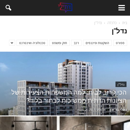
בית
כלכלה
נדל''ן
נדל''ן
ספורט
השקעות ופיננסים
רכב
חוק ומשפט
טכנולוגיה ואינטרנט
נדל''ן
הכי קרוב לבית: למה המשפחות הצעירות של
הציונות הדתית ממשיכות לבחור בלוד?
נטלי בר־און
-
אוגוסט 5, 2026