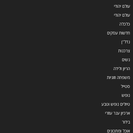
עולם יהודי
עולם יהודי
כלכלה
חדשות עסקים
נדל''ן
צרכנות
נשים
הריון ולידה
משפחה וזוגיות
סטייל
נופש
טיולים נופש וטבע
ארכיון ענר עוזרי
בידור
אוכל ומתכונים