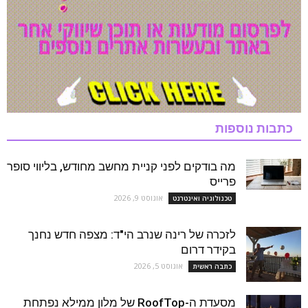
כתבות נוספות
מה בודקים לפני קניית מחשב מחודש, בליווי סופר
פרייס
אוגוסט 9, 2026
טכנולוגיה ואינטרנט
לזכרה של רינה שנרב הי"ד: מצפה חדש נחנך
בקידר דרום
אוגוסט 5, 2026
כתבה ראשית
מסעדת ה-RoofTop של מלון ממילא נפתחת