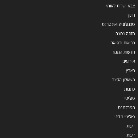
צבא ושרות לאומי
חינוך
טכנולוגיה ואינטרנט
תזונה נכונה
בריאות ורפואה
חדשות המגזר
אירועים
בארץ
השאלון הקצר
כתבות
פוליטי
הפרלמנט
פוליטי מדיני
דעות
דעות