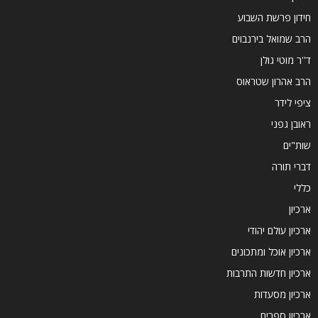
חידון פרשת השבוע
הרב שמואל בירנבוים
ד''ר מוטי גולן
הרב אהרון שטראוס
ציפי לידר
ראובן גפני
שות"ים
דברי תורה
כללי
ארכיון
ארכיון עולם יהודי
ארכיון אוכל ומתכונים
ארכיון חדשות התרבות
ארכיון מסעדות
ארכיון ספרים