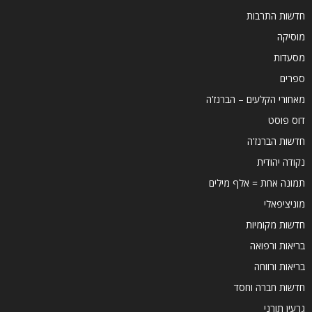
חדשות התרבות
מוסיקה
מסעדות
ספרים
מאחורי הקלעים – הברנז'ה
דוס פוסט
חדשות הברנז'ה
נקודה יהודית
תמונה אחת = אלף מילים
מוניציפאלי
חדשות מקומיות
בריאות ורפואה
בריאות ורווחה
חדשות חברה וחסד
גרעין תורני