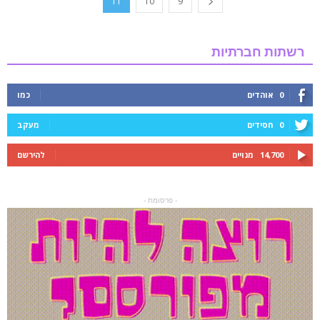
11
10
9
רשתות חברתיות
0
אוהדים
כמו
0
חסידים
מעקב
14,700
מנויים
להירשם
- פרסומת -