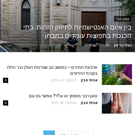
עולם יהודי
בין איום האנטישמיות לחיזוק הזהות: בתי
הכנסת בתפוצות עומדים במבחן
נטלי בר־און
-
אוקטובר 27, 2025
ארבעת המינים – במושב נוב שברמת הגולן כבר החלו
בקטיף ההדסים
אביחי טבק
-
ספטמבר 24, 2019
0
טוען רבני מוסמך או עו"ד? אפשר גם וגם
אביחי טבק
-
ספטמבר 18, 2019
0