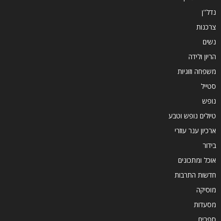
נדל''ן
צרכנות
נשים
הריון ולידה
משפחה וזוגיות
סטייל
נופש
טיולים נופש וטבע
ארכיון ענר עוזרי
בידור
אוכל ומתכונים
חדשות התרבות
מוסיקה
מסעדות
ספרים