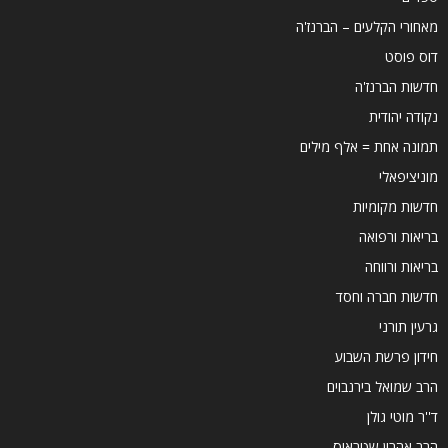
מאחורי הקלעים – הברנז'ה
דוס פוסט
חדשות הברנז'ה
נקודה יהודית
תמונה אחת = אלף מילים
מוניציפאלי
חדשות מקומיות
בריאות ורפואה
בריאות ורווחה
חדשות חברה וחסד
גרעין תורני
חידון פרשת השבוע
הרב שמואל בירנבוים
ד''ר מוטי גולן
הרב אהרון שטראוס