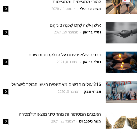
להורי מתגייסים ומתגייסות
מערכת דתילי
-
אוגוסט 11, 2020
0
אִישׁ וְאִשָּׁה שֶׁזָּכוּ שֶׁכִּנָּה בֵּינֵיהֶם
נטלי בר־און
-
נובמבר 29, 2021
0
דברים שלא ידעתם על הדלקת נרות שבת
נטלי בר־און
-
דצמבר 8, 2021
0
316 עולים חדשים מאתיופיה הגיעו הבוקר לישראל
אביחי טבק
-
דצמבר 3, 2020
0
האבנים המסתוריות מהר סיני מוצעות למכירה
משה ניסנבוים
-
דצמבר 23, 2021
0