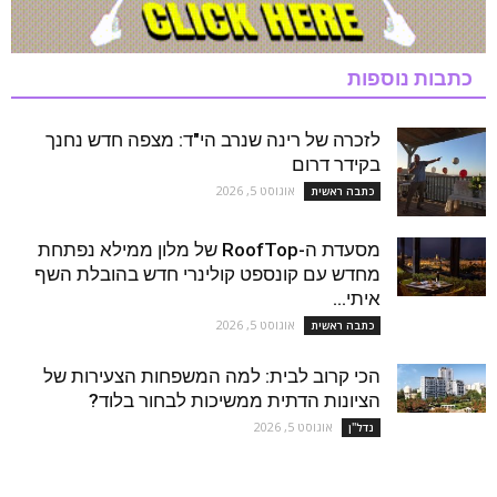
כתבות נוספות
לזכרה של רינה שנרב הי"ד: מצפה חדש נחנך
בקידר דרום
אוגוסט 5, 2026
כתבה ראשית
מסעדת ה-RoofTop של מלון ממילא נפתחת
מחדש עם קונספט קולינרי חדש בהובלת השף
איתי...
אוגוסט 5, 2026
כתבה ראשית
הכי קרוב לבית: למה המשפחות הצעירות של
הציונות הדתית ממשיכות לבחור בלוד?
אוגוסט 5, 2026
נדל''ן