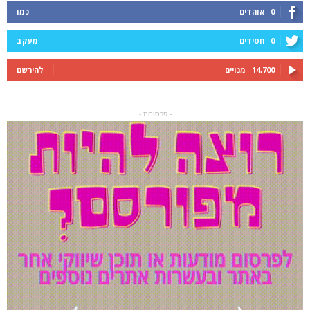
0
אוהדים
כמו
0
חסידים
מעקב
14,700
מנויים
להירשם
- פרסומת -