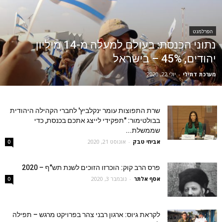
הפרלמנט
נתוני הכנסת: בעולם למעלה מ-14 מיליון
יהודים, 45% – בישראל
מערכת דתילי
-
יולי 22, 2020
שרת התפוצות עומר ינקלביץ' לחברי הקהילה היהודית
בבולטימור: "תפקידי לייצג אתכם בכנסת, כדי
שממשלת...
אביחי טבק
-
אוגוסט 21, 2020
0
פרס הרב קוק: הוכרזו הזוכים לשנת תש"ף – 2020
אסף אלתר
-
נובמבר 3, 2020
0
לקראת גיוס: ארגון רבני צהר בפרויקט מרגש – תפילה