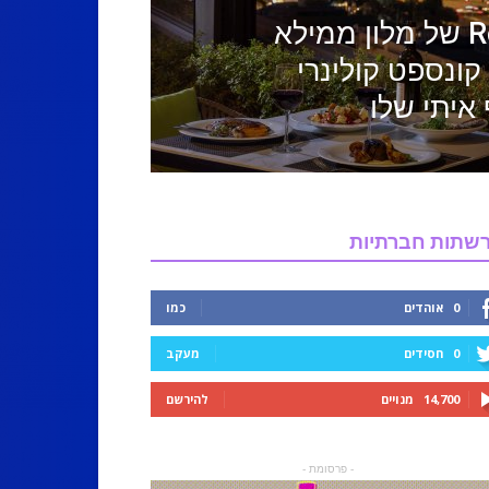
מסעדת ה-RoofTop של מלון ממילא
ונספט קולינרי
איתי שלו
שתות חברתיות
0
אוהדים
כמו
0
חסידים
מעקב
14,700
מנויים
להירשם
- פרסומת -