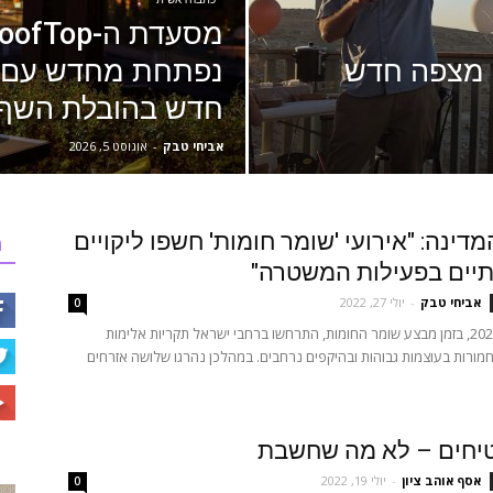
: מצפה חדש
נפתחת מחדש עם ק
חדש בהובלת השף 
אביחי טבק
-
אוגוסט 5, 2026
דינה: "אירועי 'שומר חומות' חשפו ליקויים
ר
יים בפעילות המשטרה"
אביחי טבק
-
יולי 27, 2022
0
בחודש מאי 2021, בזמן מבצע שומר החומות, התרחשו ברחבי ישראל תקריות אלימות
מורות בעוצמות גבוהות ובהיקפים נרחבים. במהלכן נהרגו שלושה אזרחים
טיחים – לא מה שחשבת
אסף אוהב ציון
-
יולי 19, 2022
0