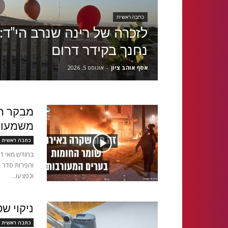
כתבה ראשית
לזכרה של רינה שנרב הי"ד
נחנך בקידר דרום
אסף אוהב ציון
-
אוגוסט 5, 2026
מבקר המ
משמעות
כתבה ראשית
והפרות סדר ח
ונפצעו...
ניקוי ש
כתבה ראשית