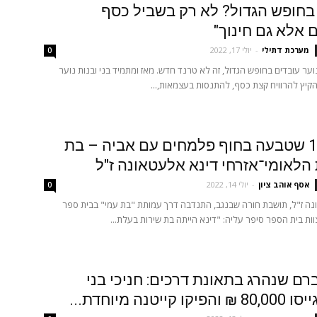
בחופש הגדול? לא רק בשביל כסף
ם אלא גם חינוך"
מערכת דתילי
-
יולי 17, 2022
0
וער עובדים בחופש הגדול, זה לא טרנד חדש. מאז ומתמיד בני ובנות נוער
 הקיץ להרוויח קצת כסף, להתנסות בעצמאות,...
בת ה-18 שטבעה בחוף פלמחים עם אביה – בת
הלאומי־אזרחי דינא אלעטאונה ז"ל
אסף אוהב ציון
-
יולי 14, 2022
0
נה ז"ל, תושבת חורה שבנגב, התנדבה דרך עמותת "בת עמי" בבית ספר
ות בית הספר סיפר עליה: "דינא הייתה בת שירות בעלת...
רם שנהרג בתאונת דרכים: חניכי בני
 קייטנה מיוחדת...