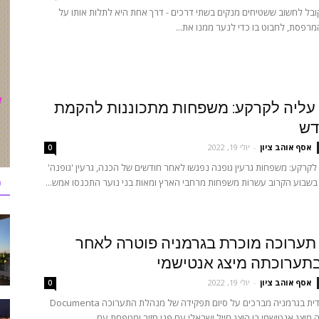
בל לחשוב ששטיחים מנקים בשתי דרכים - דרך אחת היא לתלות אותו על
פסת, לחבוט בו כדי לנער ממנו את...
עליה לקרקע: משפחות מתכוננות להקמת
דש
אסף אוהב ציון
-
יולי 19, 2022
0
קרקע: משפחות גרעין גופנה נפגשו לאחר חודשים של הכנה, גרעין 'גופנה'
כ
בשבוע הקרוב עשרות משפחות מרחבי הארץ ומאות בני נוער התכנסו אמש...
תערוכה מוכרת בגרמניה פוטרה לאחר
תערוכתה מיצג אנטישמי
אסף אוהב ציון
-
יולי 19, 2022
0
בקהילה היהודית בגרמניה מברכים על סיום תפקידה של מנהלת התערוכה Documenta
מיצג אנטישמי בו הוצג חייל ישראלי עם פני חזיר ומטפחת עם...