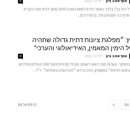
אסף אוהב ציון
-
יולי 13, 2022
0
אייל קראוס ז"ל היה בן 7 בלבד כאשר נדרס למוות בשנת 2015 סמוך לבית ספרו בקרית
ניף בני עקיבא בעיר, בו מדריכים...
: ״מפלגת ציונות דתית גדולה שתהיה
 הימין המאמין, האידיאולוגי והערכי"
אסף אוהב ציון
-
יולי 13, 2022
0
מעלים הילוך במפקד. עשרות סגני ראשי רשויות, מנהלי סניפים ומעל 300 פעילים מהדרום
ונות הדתית״ באשקלון. הרב ברדא: ״הכח שלנו באחדות״. יו״ר...
84
דף 69 של 84