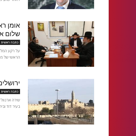
אומן רא
שלום אר
כתבה ראשית
על רקע המלח
הראשי של מול
ירושלים
כתבה ראשית
בעיר דוד ובי