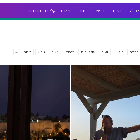
לכלה
נשים
נופש
בידור
מאחורי הקלעים – הברנז'ה
המגזר
פוליטי
דעות
עולם יהודי
כלכלה
נשים
נופש
בידור
כתבה ראשית