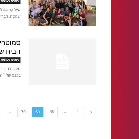
כתבה ראשית
שמונה. חברי ס
סמוטריץ
הבית של
כתבה ראשית
בכנס של ״הצי
...
...
70
69
68
1