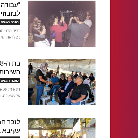
"עבודה 
לבזבוזי
כתבה ראשית
רבים מבני הנ
ניצלו את ימי
השירות 
כתבה ראשית
דינא אלעטאו
אלעטאונה. צו
לזכר חב
עקיבא גייסו 80,000 ₪ והפיקו