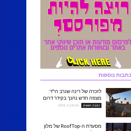
תבות נוספות
לזכרה של רינה שנרב הי"ד:
מצפה חדש נחנך בקידר דרום
אוגוסט 5, 2026
כתבה ראשית
מסעדת ה-RoofTop של מלון