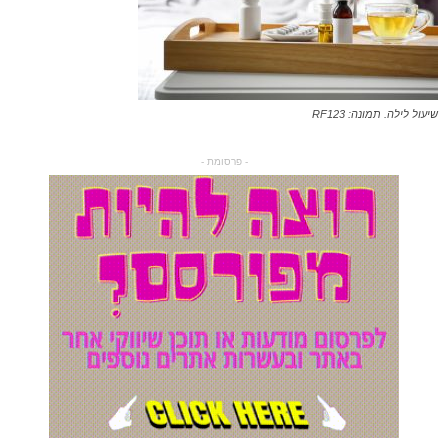
שיעול לילה. תמונה: RF123
- פרסומת -