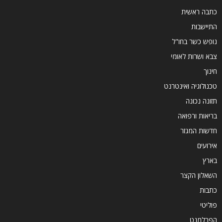
כתבה ראשית
התיישבות
נופש כשר בחו"ל
צבא ושרות לאומי
חינוך
טכנולוגיה ואינטרנט
תזונה נכונה
בריאות ורפואה
חדשות המגזר
אירועים
בארץ
השאלון הקצר
כתבות
פוליטי
הפרלמנט