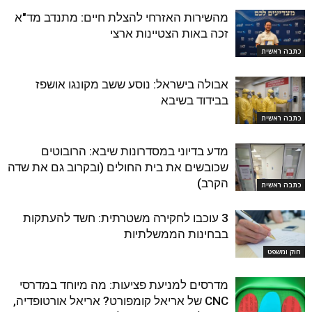
מהשירות האזרחי להצלת חיים: מתנדב מד"א
זכה באות הצטיינות ארצי
כתבה ראשית
אבולה בישראל: נוסע ששב מקונגו אושפז
בבידוד בשיבא
כתבה ראשית
מדע בדיוני במסדרונות שיבא: הרובוטים
שכובשים את בית החולים (ובקרוב גם את שדה
הקרב)
כתבה ראשית
3 עוכבו לחקירה משטרתית: חשד להעתקות
בבחינות הממשלתיות
חוק ומשפט
מדרסים למניעת פציעות: מה מיוחד במדרסי
CNC של אריאל קומפורט? אריאל אורטופדיה,