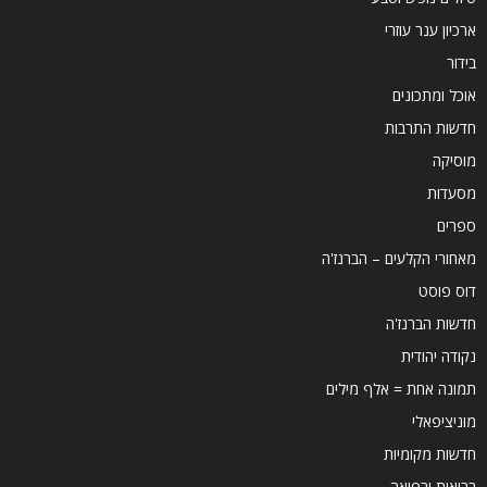
ארכיון ענר עוזרי
בידור
אוכל ומתכונים
חדשות התרבות
מוסיקה
מסעדות
ספרים
מאחורי הקלעים – הברנז'ה
דוס פוסט
חדשות הברנז'ה
נקודה יהודית
תמונה אחת = אלף מילים
מוניציפאלי
חדשות מקומיות
בריאות ורפואה