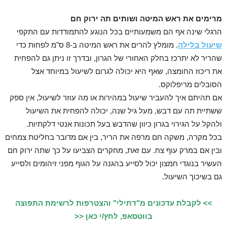
מרימים את ראש המיטה ושותים תה ירוק חם
הרגלי שינה אף הם משמעותיים בכל הנוגע להתמודדות עם התקפי
שיעול בלילה
. מומלץ להרים את ראש המיטה ב-8 ס"מ לפחות כדי
שהריר לא יתרכז בחלק האחורי של הגרון, ובדרך זו ניתן גם להפחית
את ריכוז החומצה, שאף היא יכולה לגרום לשיעול במיוחד אצל
הסובלים מריפלוקס.
אם תהיתם איך להעביר שיעול במהירות או מה עוזר לשיעול, אין ספק
ששתיית תה עם דבש, מעל גיל שנה, יכולה להפחית את השיעול
ולהקל על הגירוי בגרון כיוון שהדבש בעל תכונות אנטי דלקתיות.
בכל מקרה, משקה חם מרפה את הריר, בין אם מדובר בחליטת צמחים
ובין אם במרק עוף צח. עם זאת, מחקרים הצביעו על כך שתה ירוק חם
העשיר בנוגדי חמצון יכול לסייע בהגנה על הגוף מפני זיהומים ולסייע
גם בשיכוך השיעול.
>> לקבלת עדכונים מ"דתילי" והצטרפות לרשימת התפוצה
בווטסאפ, לחץ/י כאן <<