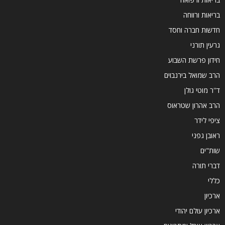
בריאות ורווחה
חדשות חברה וחסד
גרעין תורני
חידון פרשת השבוע
הרב שמואל בירנבוים
ד''ר מוטי גולן
הרב אהרון שטראוס
ציפי לידר
ראובן גפני
שות"ים
דברי תורה
כללי
ארכיון
ארכיון עולם יהודי