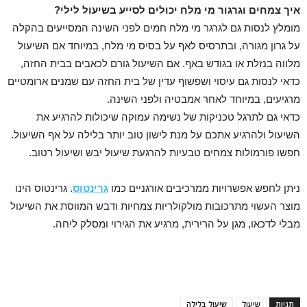
איך צמחים וגרגור מי מלח יכולים לסייע בשיעול לילי?
מומלץ לנסות גם לגרגר מי מלח חמים לפני השינה המסייעים בהקלה
על גרון מגורה, ובתרסיס לאף על בסיס מי מלח, במיוחד אם השיעול
מלווה בנזלת או בגודש באף. אם השיעול גורם לכאבים בבית החזה,
כדאי לנסות גם עיסוי ושפשוף עדין של בית החזה עם שמנים ארומטיים
מרגיעים, במיוחד לאחר אמבטיה ולפני השינה.
כדאי גם לתרגל טכניקות של נשימה עמוקה שיכולות להרגיע את
השיעול ולהרגיע אתכם על מנת לישון טוב יותר בלילה על אף השיעול.
חפשו פורמולות צמחים טבעיות להרגעת שיעול יבש ושיעול רטוב.
ניתן לחפש אפשרויות ממרכיבים אורגניים כמו
גרינטוס
. גרינטוס הינו
מוצר העשוי מתרכובות מולקולריות צמחיות ודבש המווסת את השיעול
מבלי לדכאו, מגן על הרירית, מרגיע את הגירוי ומסלק ליחה.
תגיות
שיעול
שיעול בלילה