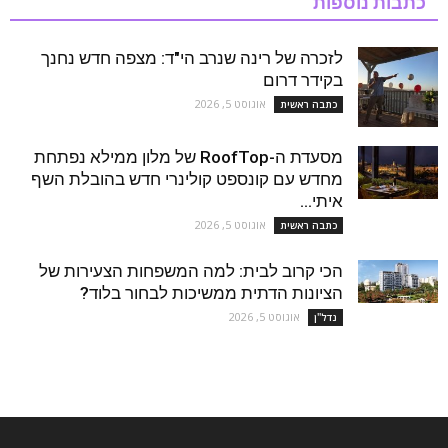
כתבות נוספות
לזכרה של רינה שנרב הי"ד: מצפה חדש נחנך
בקידר דרום
אוגוסט 5, 2026
כתבה ראשית
מסעדת ה-RoofTop של מלון ממילא נפתחת
מחדש עם קונספט קולינרי חדש בהובלת השף
איתי...
אוגוסט 5, 2026
כתבה ראשית
הכי קרוב לבית: למה המשפחות הצעירות של
הציונות הדתית ממשיכות לבחור בלוד?
אוגוסט 5, 2026
נדל''ן