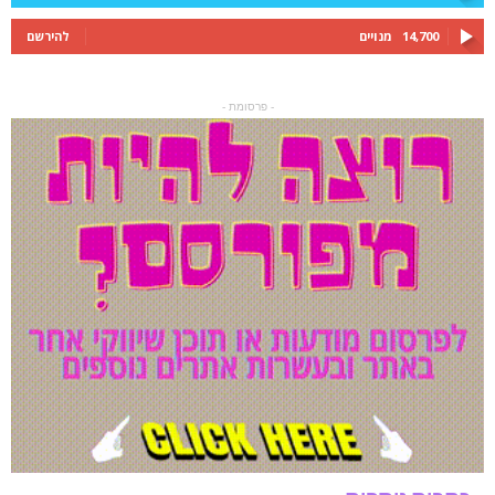
14,700
מנויים
להירשם
- פרסומת -