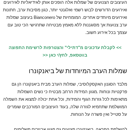
העיצובים הצנועים של שמלות אלה הופכים אותן לאידיאליות לאירועים
ואירועים הדורשים לבוש רשמי ואלגנטי יותר, כגון מסיבות ערב, חתונות
ואירועים מיוחדים אחרים. המומחיות של Bianconero בעיצוב שמלות
ערב צנועות אך מסוגננות ללא מאמץ מבטיחה שתרגישי הכי טוב עם
עצמך בכל אירוע חשוב.
>> לקבלת עדכונים מ"דתילי" והצטרפות לרשימת התפוצה
בווטסאפ, לחץ/י כאן <<
שמלות הערב המיוחדות של ביאנקונרו
מלבד הסגנון האקסקלוסיבי, שמלות הערב מבית ביאנקונרו הן גם
פרקטיות ונוחות .מגוון המידות הרחב מבטיח כי נשים השמלות
מתאימות לכל גזרות הגוף והמידות, וכל אחת יכולה למצוא את השמלה
המושלמת שתחמיא לגזרה שלה, בעוד העיצובים המורכבים שומרים
על סטייל ואין פשרה על הנוחות.
להשלמת המראה, ביאנקונרו מציעים גם מגוון אביזרים משלימים