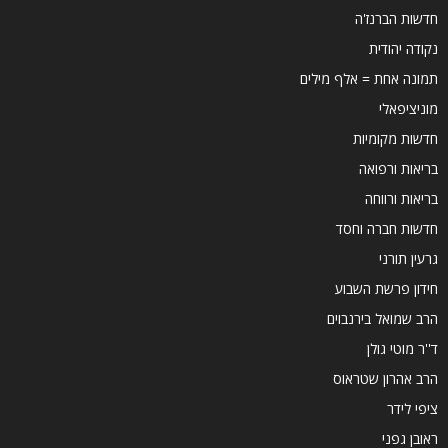
חדשות הברנז'ה
נקודה יהודית
תמונה אחת = אלף מילים
מוניציפאלי
חדשות מקומיות
בריאות ורפואה
בריאות ורווחה
חדשות חברה וחסד
גרעין תורני
חידון פרשת השבוע
הרב שמואל בירנבוים
ד''ר מוטי גולן
הרב אהרון שטראוס
ציפי לידר
ראובן גפני