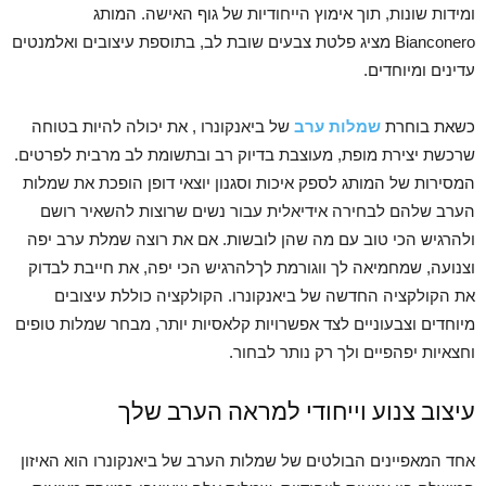
ומידות שונות, תוך אימוץ הייחודיות של גוף האישה. המותג
Bianconero מציג פלטת צבעים שובת לב, בתוספת עיצובים ואלמנטים
עדינים ומיוחדים.
כשאת בוחרת
שמלות ערב
של ביאנקונרו , את יכולה להיות בטוחה
שרכשת יצירת מופת, מעוצבת בדיוק רב ובתשומת לב מרבית לפרטים.
המסירות של המותג לספק איכות וסגנון יוצאי דופן הופכת את שמלות
הערב שלהם לבחירה אידיאלית עבור נשים שרוצות להשאיר רושם
ולהרגיש הכי טוב עם מה שהן לובשות. אם את רוצה שמלת ערב יפה
וצנועה, שמחמיאה לך ווגורמת לךלהרגיש הכי יפה, את חייבת לבדוק
את הקולקציה החדשה של ביאנקונרו. הקולקציה כוללת עיצובים
מיוחדים וצבעוניים לצד אפשרויות קלאסיות יותר, מבחר שמלות טופים
וחצאיות יפהפיים ולך רק נותר לבחור.
עיצוב צנוע וייחודי למראה הערב שלך
אחד המאפיינים הבולטים של שמלות הערב של ביאנקונרו הוא האיזון