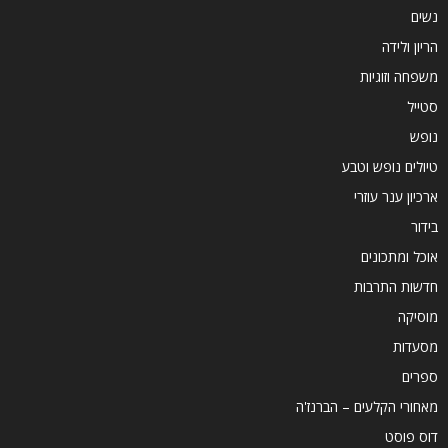
נשים
הריון ולידה
משפחה וזוגיות
סטייל
נופש
טיולים נופש וטבע
ארכיון ענר עוזרי
בידור
אוכל ומתכונים
חדשות התרבות
מוסיקה
מסעדות
ספרים
מאחורי הקלעים – הברנז'ה
דוס פוסט