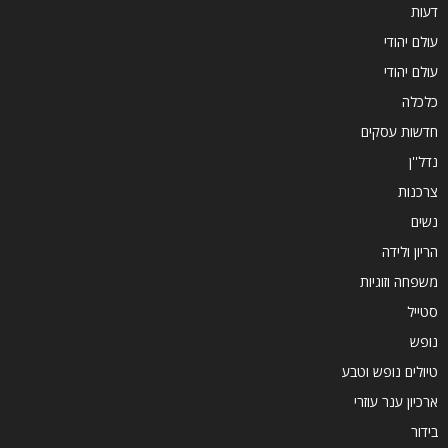
דעות
עולם יהודי
עולם יהודי
כלכלה
חדשות עסקים
נדל''ן
צרכנות
נשים
הריון ולידה
משפחה וזוגיות
סטייל
נופש
טיולים נופש וטבע
ארכיון ענר עוזרי
בידור