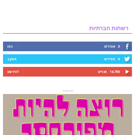
רשתות חברתיות
0
אוהדים
כמו
0
חסידים
מעקב
14,700
מנויים
להירשם
- פרסומת -