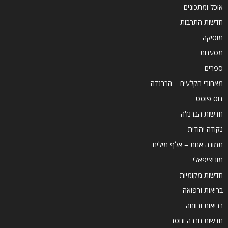
אוכל ומתכונים
חדשות התרבות
מוסיקה
מסעדות
ספרים
מאחורי הקלעים – הברנז'ה
דוס פוסט
חדשות הברנז'ה
נקודה יהודית
תמונה אחת = אלף מילים
מוניציפאלי
חדשות מקומיות
בריאות ורפואה
בריאות ורווחה
חדשות חברה וחסד