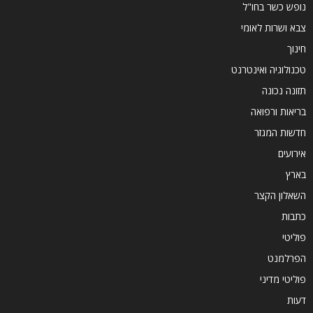
נופש כשר בחו"ל
צבא ושרות לאומי
חינוך
טכנולוגיה ואינטרנט
תזונה נכונה
בריאות ורפואה
חדשות המגזר
אירועים
בארץ
השאלון הקצר
כתבות
פוליטי
הפרלמנט
פוליטי מדיני
דעות