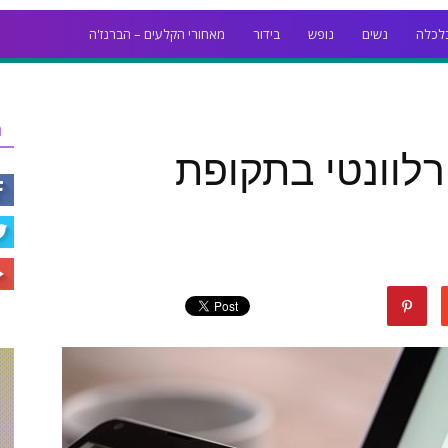
לכלה
נשים
נופש
בידור
מאחורי הקלעים – הברנז'ה
ר
רלוונטי בתקופת