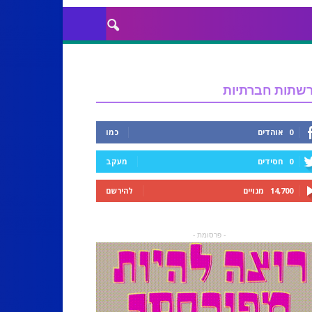
שתות חברתיות
0
אוהדים
כמו
0
חסידים
מעקב
14,700
מנויים
להירשם
- פרסומת -