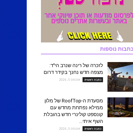
תבות נוספות
לזכרה של רינה שנרב הי"ד:
מצפה חדש נחנך בקידר דרום
אוגוסט 5, 2026
כתבה ראשית
מסעדת ה-RoofTop של מלון
ממילא נפתחת מחדש עם
קונספט קולינרי חדש בהובלת
השף איתי...
אוגוסט 5, 2026
כתבה ראשית