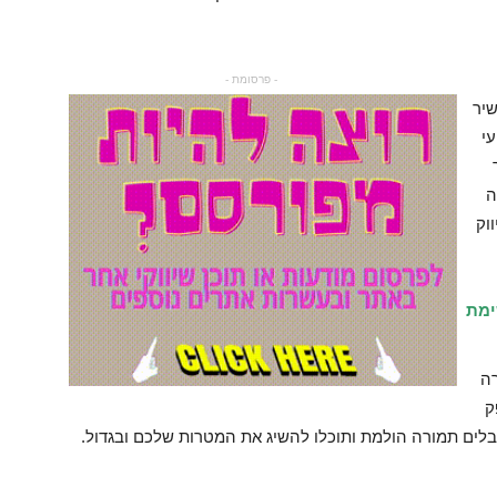
- פרסומת -
שיר
י
ה
וק
ימת
רה
ק
קבלים תמורה הולמת ותוכלו להשיג את המטרות שלכם ובגדול.