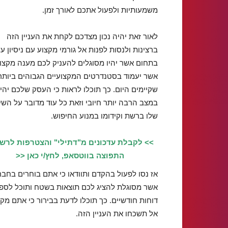
משמעותיות ולפעול אתכם לאורך זמן.
לאור זאת יהיה נכון מצדכם לקחת את העניין הזה
ברצינות ולנסות לפנות אל גורמי מקצוע עם ניסיון ע
בתחום אשר יהיו מסוגלים להעניק לכם מענה מקצוע
אשר יעמוד בסטנדרטים המקצועיים הגבוהים ביותר
שקיימים היום. כך תוכלו לראות כי העסק שלכם יהי
במצב הרבה יותר חיובי וזאת כל עוד מדובר על השיו
שלו ברשת וקידומו במנוע החיפוש.
>> לקבלת עדכונים מ"דתילי" והצטרפות לרש
התפוצה בווטסאפ, לחץ/י כאן <<
אז נסו לפעול בהקדם ותוודאו כי אתם בוחרים בחב
אשר מסוגלת להציג לכם תוצאות בשטח ותוכל לספ
דוחות חודשיים. כך תוכלו לדעת בבירור כי אתם מ
אל תשכחו את העניין הזה.