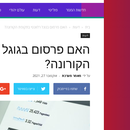
חדשות המגזר
פוליטי
דעות
עולם יהודי
כ
בית
דעות
האם פרסום בגוגל רלוונטי בתקופת הקורונה?
דעות
האם פרסום בגוגל 
הקורונה?
על ידי
מאמר מערכת
-
אוקטובר 27, 2021
שתפו בפייסבוק
צייצו בטוויטר