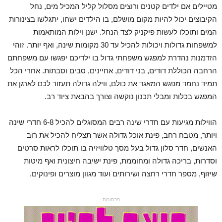
מטיילים אם ילדים קטנים ורוצים מסלול קליל המכיל מים, נחל
הקיבוצים יכול להיות מקום מושלם, בו הילדים ישחו, יתגלשו בצינורות
המים ותוכלו לעשות פיקניק לצד הנחל. ישנן וילות המותאמות
למשפחות גדולות ויכולות להכיל עד 30 מקומות שינה, ואף יותר. זוהי
הזדמנות נהדרת למפגש משפחתי גדול בו ילדיכם יפגשו עם משפחתם
הרחבה הכוללת דודים, בני דודים, אחיינים, סבים וסבתות. אחרי הכל
תמיד נחמד מפגש המאגד את כולם, ווילה גדולה תעזור לכם לארגן את
המפגש בכלות ומבלי תכנון נוקשה וצורך בהבאת ציוד רב.
הווילות מגיעות עם חדרי שינה רבים המסוגלים להכיל 6-8 חדרי שינה
ויותר, מטבח רחב, פינת אוכל גדולה אשר תצליח להכיל את רוב
האנשים, חדר סלון גדול בעל מסך טלוויזיה בו תוכלו לראות סרטים
וסדרות, בריכה גדולה ומחוממת, פינת ישיבה חיצונית ואף מיטות
שיזוף, מספר חדרי רחצה ושירותים ועוד מגוון מוצרים ופינוקים.
- פרסומת -