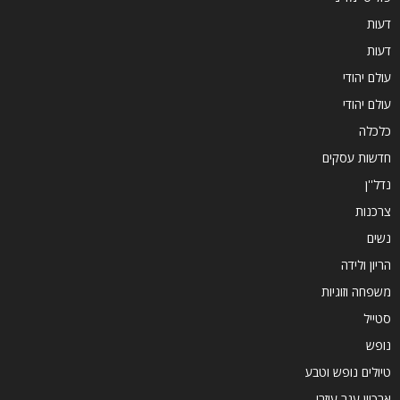
דעות
דעות
עולם יהודי
עולם יהודי
כלכלה
חדשות עסקים
נדל''ן
צרכנות
נשים
הריון ולידה
משפחה וזוגיות
סטייל
נופש
טיולים נופש וטבע
ארכיון ענר עוזרי