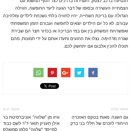
הנסיעה ברכב לצפון, העצירות בדרכים לצד הנוף המשגע עם
הצמחייה העשירה ובסופו של דבר הגעה ליעד החופשה, הווילה
הגדולה עם בריכת השחייה, יהיו לחוויה בלתי נשכחת לילדים ומלהיבה
עבורם. לא כל יום הילדים יוצאים לחופשה ועבורם הזמן המשפחתי
ואפשרויות המשחק בין אם במי הבריכה או בכדור חצר הם שבירת
שגרה מדהימה. נצלו את הרגעים ותעדו אותם על ידי תמונות, מהם
תוכלו להכין אלבום אם יתחשק לכם.
מאמר קודם
מאמר הבא
גם השנה: מאות בטקס האזכרה
איזו מן "שלווה": אוניברסיטת בר
הייחודי לזכרם של חללי בני ברק
אילן תעניק תואר ד"ר לשם כבוד
למייסד "שלווה" קלמן סמואלס