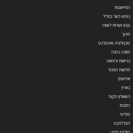
התיישבות
נופש כשר בחו"ל
צבא ושרות לאומי
חינוך
טכנולוגיה ואינטרנט
תזונה נכונה
בריאות ורפואה
חדשות המגזר
אירועים
בארץ
השאלון הקצר
כתבות
פוליטי
הפרלמנט
פוליטי מדיני