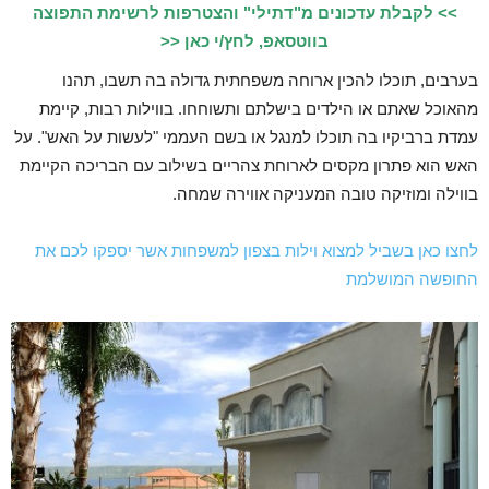
>> לקבלת עדכונים מ"דתילי" והצטרפות לרשימת התפוצה
בווטסאפ, לחץ/י כאן <<
בערבים, תוכלו להכין ארוחה משפחתית גדולה בה תשבו, תהנו
מהאוכל שאתם או הילדים בישלתם ותשוחחו. בווילות רבות, קיימת
עמדת ברביקיו בה תוכלו למנגל או בשם העממי "לעשות על האש". על
האש הוא פתרון מקסים לארוחת צהריים בשילוב עם הבריכה הקיימת
בווילה ומוזיקה טובה המעניקה אווירה שמחה.
לחצו כאן בשביל למצוא וילות בצפון למשפחות אשר יספקו לכם את
החופשה המושלמת