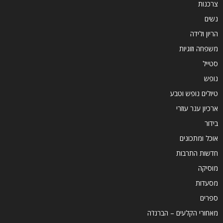
צרכנות
נשים
הריון ולידה
משפחה וזוגיות
סטייל
נופש
טיולים נופש וטבע
ארכיון ענר עוזרי
בידור
אוכל ומתכונים
חדשות התרבות
מוסיקה
מסעדות
ספרים
מאחורי הקלעים – הברנז'ה