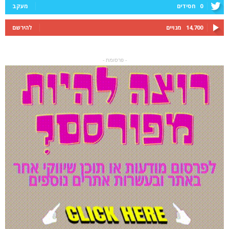
0
חסידים
מעקב
14,700
מנויים
להירשם
- פרסומת -