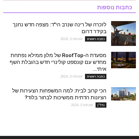
כתבות נוספות
לזכרה של רינה שנרב הי"ד: מצפה חדש נחנך
בקידר דרום
אוגוסט 5, 2026
כתבה ראשית
מסעדת ה-RoofTop של מלון ממילא נפתחת
מחדש עם קונספט קולינרי חדש בהובלת השף
איתי...
אוגוסט 5, 2026
כתבה ראשית
הכי קרוב לבית: למה המשפחות הצעירות של
הציונות הדתית ממשיכות לבחור בלוד?
אוגוסט 5, 2026
נדל''ן