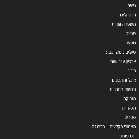
נשים
הריון ולידה
משפחה וזוגיות
סטייל
נופש
טיולים נופש וטבע
ארכיון ענר עוזרי
בידור
אוכל ומתכונים
חדשות התרבות
מוסיקה
מסעדות
ספרים
מאחורי הקלעים – הברנז'ה
דוס פוסט