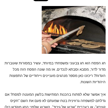
חג הפסח הוא חג צבעוני ומשפחתי במיוחד, עשיר במסורות שעוברות
מדור לדור, מסבא וסבתא לנכדים. אז מה שונה הפסח הזה מכל
העדות? ריכזנו כאן מספר מנהגים מעניינים וייחודיים של התפוצות
היהודיות השונות.
איך אפשר שלא לפתוח בהכנות המתישות בלשון המעטה לפסח? אם
גדלתם למשפחה גרוזינית בטח שמעתם לא פעם את השם "חקיס
קווירא"- או בעברית "שבוע של גירוד". השבוע שלפני החג מוקדש כולו