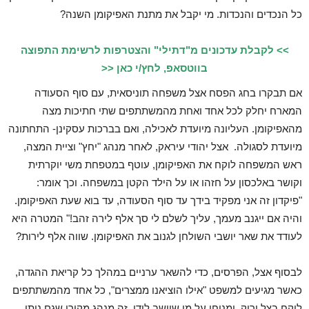
כל הנכדים והנכדות. מי יקבל את מתנת האפיקומן השנה?
>> לקבלת עדכונים מ"דתילי" והצטרפות לרשימת התפוצה
בווטסאפ, לחץ/י כאן <<
אם תבקרו בחג הפסח אצל משפחה תוניסאית, עם סוף הסעודה
המארח יחלק לכל אחד ואחת מהמשתתפים שתי חתיכות מצה
מהאפיקומן. העליונה מיועדת לאכילה, ואם בברכות עסקינן- התחתונה
מיועדת לסגולה. אצל יהודי עיראק, לאחר מנהג "יחץ" וציית המצה,
ראש המשפחה לוקח את האפיקומן, עוטף במטפחת משי יוקרתית
וקושר באלכסון על חזהו או על הילד הקטן במשפחה. וכך אומר:
"פיקדון זה אני מפקיד בידך עד סוף הסעודה, עד בוא שעת האפיקומן.
והיה אם ייגנב מעמך, עליך לשלם לי סך אלף לירה זהב!" המטרה היא
לעודד את שאר יושבי השולחן לגנוב את האפיקומן. שווה אלף לירות?
לבסוף אצל, הפרסים, כדי להשאר ערניים במהלך כל קריאת ההגדה,
כאשר מגיעים למשפט "אילו הוציאנו ממצרים", כל אחד מהמשתתפים
לוקח בצל ירוק ומניחו על מי שיושב לידו. זה מנהג מקורי שגם נותן