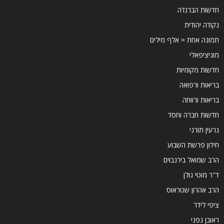
חדשות הברנז'ה
נקודה יהודית
תמונה אחת = אלף מילים
מוניציפאלי
חדשות מקומיות
בריאות ורפואה
בריאות ורווחה
חדשות חברה וחסד
גרעין תורני
חידון פרשת השבוע
הרב שמואל בירנבוים
ד''ר מוטי גולן
הרב אהרון שטראוס
ציפי לידר
ראובן גפני