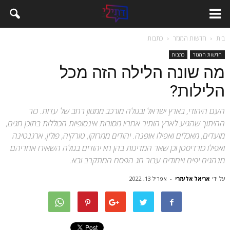
בית
חדשות המגזר
כתבות
חדשות המגזר
כתבות
מה שונה הלילה הזה מכל
הלילות?
העם היהודי, בארץ ישראל ובגולה מורכב ממגוון רחב של עדות. כור
ההיתוך שהגיע לארץ הותיר אחריו מסורות אינסופיות הכוללות בתוכן חגים,
מועדים, מאכלים ואפילו אופנה. יהודים ממרוקו, טורקיה, פולין, ארגנטינה
ואפילו כורדיסטן וכן שאר המדינות בהן חיו יהודים בגולה השאירו אחריהם
מנהגים יפים וייחודים עבור חג הפסח המתקרב ובא.
על ידי
אריאל אלעזרי
-
אפריל 13, 2022