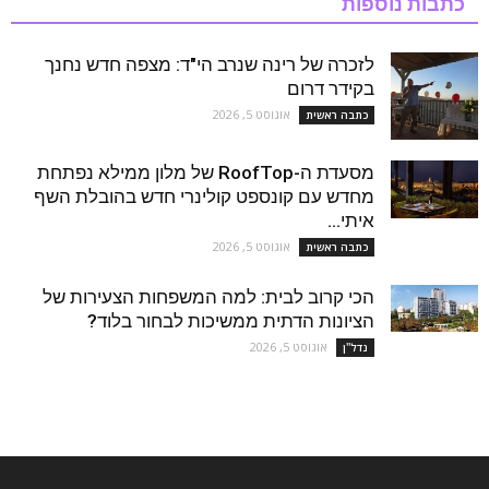
כתבות נוספות
לזכרה של רינה שנרב הי"ד: מצפה חדש נחנך
בקידר דרום
אוגוסט 5, 2026
כתבה ראשית
מסעדת ה-RoofTop של מלון ממילא נפתחת
מחדש עם קונספט קולינרי חדש בהובלת השף
איתי...
אוגוסט 5, 2026
כתבה ראשית
הכי קרוב לבית: למה המשפחות הצעירות של
הציונות הדתית ממשיכות לבחור בלוד?
אוגוסט 5, 2026
נדל''ן