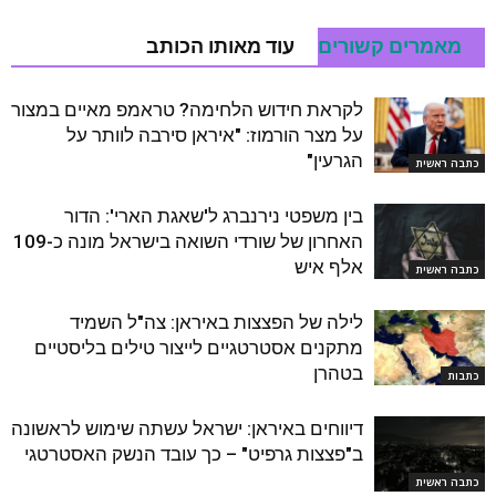
מאמרים קשורים
עוד מאותו הכותב
לקראת חידוש הלחימה? טראמפ מאיים במצור
על מצר הורמוז: "איראן סירבה לוותר על
הגרעין"
כתבה ראשית
בין משפטי נירנברג ל'שאגת הארי': הדור
האחרון של שורדי השואה בישראל מונה כ-109
אלף איש
כתבה ראשית
לילה של הפצצות באיראן: צה"ל השמיד
מתקנים אסטרטגיים לייצור טילים בליסטיים
בטהרן
כתבות
דיווחים באיראן: ישראל עשתה שימוש לראשונה
ב"פצצות גרפיט" – כך עובד הנשק האסטרטגי
כתבה ראשית