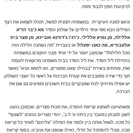
לניקיונות חמץ לכבוד פסח.
וניגש למנה העיקרית: במשפחה תמנית למשל, תוכלו לשמוע את רצף
המילים הבא מפי אחד הילדים על שולחן הסדר
מא כ'בר הד'א
אללילה, מן גמיע אללילי, כ'רג'ו ג'דודנא ואביינא, מן מצר בית
אלעבודיא, מה כאנו יפעלו
?
או בעברית "מה נשתנה הלילה הזה
מכל הלילות?" שכמובן יזומר על ידי אחד מבני הזקונים במשפחה
בתחילת ליל הסדר. את ליל הסדר בבית משפחה מרוקאית לעומת
זאת, פותחים בשירת "בבהילו יצאנו ממצרים, הא לחמא עניא" כאשר
תוך כדי שירה מסובבים את קערת הברכות על ראשי כל יושבי השולחן.
יש אפילו מרחיקי לכת שמבקרים בבית השכנים ומפיצים גם שם את
הברכה.
ומשהגיענו לאמצע קריאת ההגדה, את מכות מצריים, שכמובן נהגנו
לשנן למבחן במעבר בין כיתה א' ל-ב', יהודי מצריים נוהגים "לשטוף"
כל מכה, לגאול אותה ביין ולומר את המילה "עליהום" לאחר כל קריאת
מכה, מבלי להסתכל על הדלי, כאילו שטפנו את אויבינו. בסוף קריאת