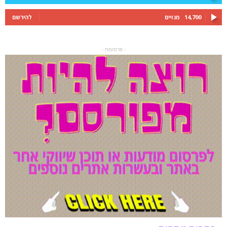
14,700
מנויים
להירשם
- פרסומת -