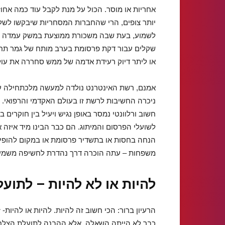
אחריות או מוסר. הכול על מנת לקבל עוד כמה אחוז
יותר צופים, הרי שהחברות המסחריות שיבקשו לשלב
לשמוע, בעת שבה משכורת ממוצעת במשק עמדה על 
שקלים עבור דקת פרסומת בערב מותח של גמר תחר
או ליתר דיוק רעידת אדמה של ממש סחררה את עו
אמנם, רשת האינטרנט נולדה למעשה מלכתחילה על 
ניכרה החשיבות לרשת זו בעולם האקדמי והרפואי. מ
חשוב ורלוונטי נמסר באופן נגיש ויעיל בין חוקרי
לשועלי הפרסום והמיתוג. הם כבר הבינו מיד איזה או
הנחה בחסות או בתשדיר פרסומת או במקום להופיע
משפחות – עתה הוכרה דרך נהדרת לחשיפה משמעותית
להיות או לא להיות – לתועל
הרעיון ברור: הכי חשוב זה להיות. להיות או להיות- 
כבר לא הייתה השאלה, אלא ההבנה לתועלת הצל