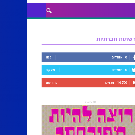
שתות חברתיות
0
אוהדים
כמו
0
חסידים
מעקב
14,700
מנויים
להירשם
- פרסומת -