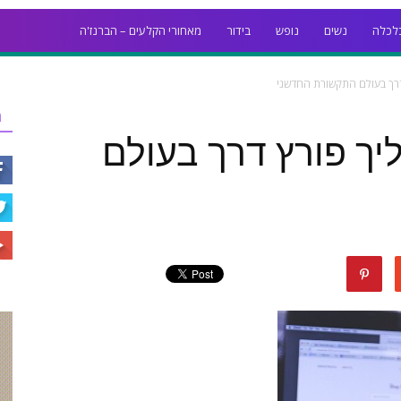
לכלה
נשים
נופש
בידור
מאחורי הקלעים – הברנז'ה
דרך בעולם התקשורת החדשני
ר
יך פורץ דרך בעולם