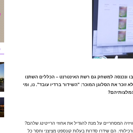
כ
ו ונכנסה למשחק גם רשת האינטרנט – הכללים השתנו
זוכר את הסלוגן המוכר: "השידור ברדיו עובד". נו, ומי
המלצותיהם?
ויזיה המסחריים על מנת להגדיל את אחוזי הרייטינג שלהם?
רכילותי. הם שידרו סדרות בעלות קונספט מציצני וחסר כל