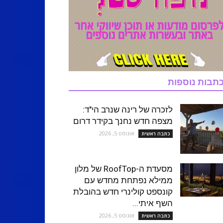
תבות נוספות
לזכרה של רינה שנרב הי"ד:
מצפה חדש נחנך בקידר דרום
אוגוסט 5, 2026
כתבה ראשית
מסעדת ה-RoofTop של מלון
ממילא נפתחת מחדש עם
קונספט קולינרי חדש בהובלת
השף איתי...
אוגוסט 5, 2026
כתבה ראשית