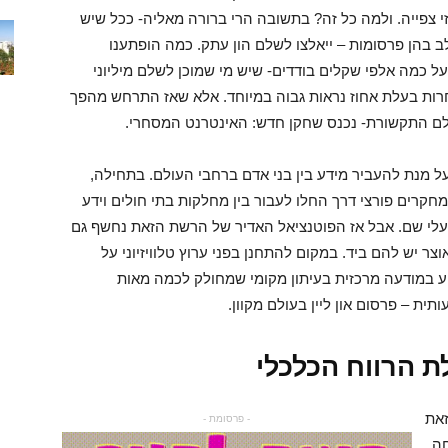
י צפייה. ולמה כל זה? בתשובה הרי ברורה מאליה- ככל שיש
 בהן פרסומות – ייאלצו לשלם הון עתק. כמה הופתענו
כמה אלפי שקלים בודדים- שיש מי שמוכן לשלם מיליוני
ות בעלת אחוז נראות גבוה במיוחד. אלא שאז התרחש מהפך
לם התקשורת- נכנס שחקן חדש: האינטרנט המסחרי.
מנת להעביר מידע בין בני אדם ברחבי העולם. בתחילה,
חקרים פורצי דרך החלו לעבור בין מחלקות בתי חולים וידע
ם בעלי שם. אבל אז הפוטנציאל האדיר של הרשת הזאת נחשף גם
צר יש להם ביד. במקום להתחנן בפני ערוץ טלוויזיוני על
 במודעה מרכזית בעיתון מקומי שמחולק לכמה מאות
 – פרסום און ליין בעולם מקוון.
ת הרווח הכלכלי
זאת
- פרסומת -
חה