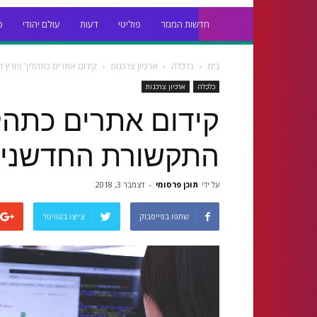
חדשות המגזר
פוליטי
דעות
עולם יהודי
כ
בית
כלכלה
ארכיון צרכנות
קידום אתרים כתהליך פורץ 
כלכלה
ארכיון צרכנות
קידום אתרים כתהל
התקשורת החדשני
על ידי
תוכן פרסומי
-
דצמבר 3, 2018
שתפו בפייסבוק
צייצו בטוויטר