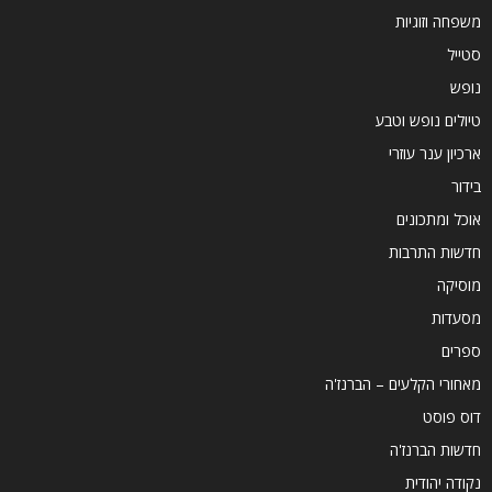
משפחה וזוגיות
סטייל
נופש
טיולים נופש וטבע
ארכיון ענר עוזרי
בידור
אוכל ומתכונים
חדשות התרבות
מוסיקה
מסעדות
ספרים
מאחורי הקלעים – הברנז'ה
דוס פוסט
חדשות הברנז'ה
נקודה יהודית