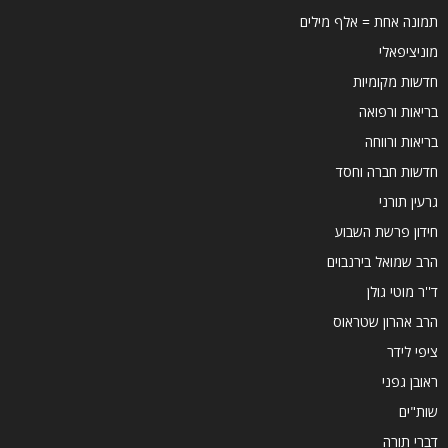
תמונה אחת = אלף מילים
מוניציפאלי
חדשות מקומיות
בריאות ורפואה
בריאות ורווחה
חדשות חברה וחסד
גרעין תורני
חידון פרשת השבוע
הרב שמואל בירנבוים
ד''ר מוטי גולן
הרב אהרון שטראוס
ציפי לידר
ראובן גפני
שות"ים
דברי תורה