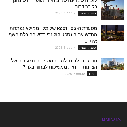
לזכרה של רינה שנרב הי"ד: מצפה חדש נחנך
בקידר דרום
אוגוסט 5, 2026
כתבה ראשית
מסעדת ה-RoofTop של מלון ממילא נפתחת
מחדש עם קונספט קולינרי חדש בהובלת השף
איתי...
אוגוסט 5, 2026
כתבה ראשית
הכי קרוב לבית: למה המשפחות הצעירות של
הציונות הדתית ממשיכות לבחור בלוד?
אוגוסט 5, 2026
נדל''ן
ארכיונים