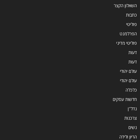
השאלון הקצר
כתבות
פוליטי
הפרלמנט
פוליטי מדיני
דעות
דעות
עולם יהודי
עולם יהודי
כלכלה
חדשות עסקים
נדל''ן
צרכנות
נשים
הריון ולידה