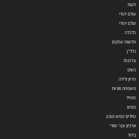
דעות
עולם יהודי
עולם יהודי
כלכלה
חדשות עסקים
נדל''ן
צרכנות
נשים
הריון ולידה
משפחה וזוגיות
סטייל
נופש
טיולים נופש וטבע
ארכיון ענר עוזרי
בידור