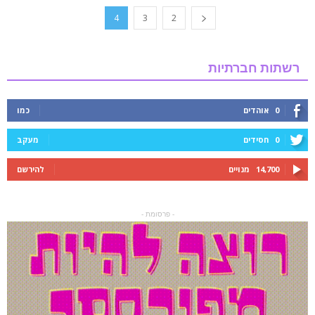
4
3
2
רשתות חברתיות
0
אוהדים
כמו
0
חסידים
מעקב
14,700
מנויים
להירשם
- פרסומת -