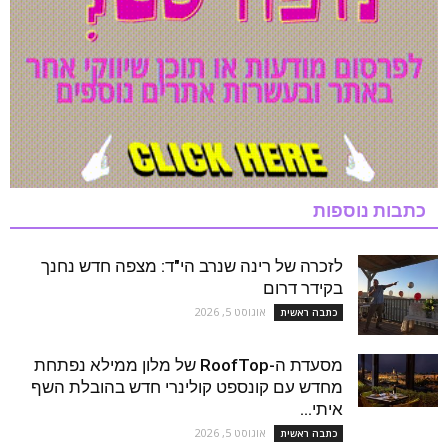
כתבות נוספות
לזכרה של רינה שנרב הי"ד: מצפה חדש נחנך
בקידר דרום
אוגוסט 5, 2026
כתבה ראשית
מסעדת ה-RoofTop של מלון ממילא נפתחת
מחדש עם קונספט קולינרי חדש בהובלת השף
איתי...
אוגוסט 5, 2026
כתבה ראשית