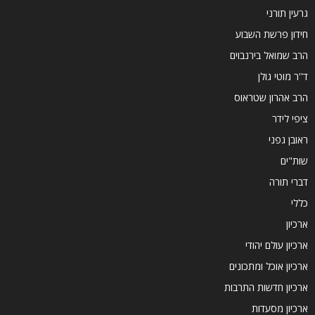
גרעין תורני
חידון פרשת השבוע
הרב שמואל בירנבוים
ד''ר מוטי גולן
הרב אהרון שטראוס
ציפי לידר
ראובן גפני
שות"ים
דברי תורה
כללי
ארכיון
ארכיון עולם יהודי
ארכיון אוכל ומתכונים
ארכיון חדשות התרבות
ארכיון מסעדות