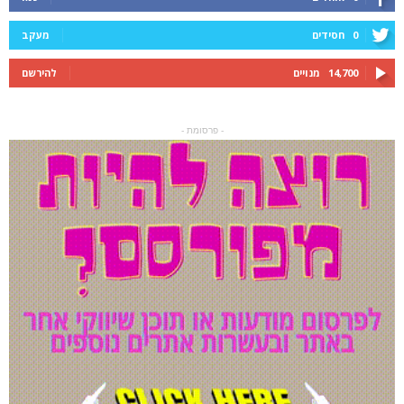
0
חסידים
מעקב
14,700
מנויים
להירשם
- פרסומת -