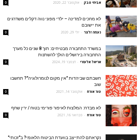
אביחי טבק
-
אוקטובר 22, 2020
0
לא מחכים למדינה – ילדי מפוני נווה דקלים משדרגים
את יישובם
נעמה זלצר
-
יולי 29, 2020
0
במשרד התחבורה מבטיחים: תוך 8 שנים כל מערך
התחבורה בירושלים הולך להשתנות
אריאל אלעזרי
-
דצמבר 19, 2024
0
חשבתם שביהדות "אין מקום לנומרולוגיה"? תחשבו
שוב
טור אורח
-
אוקטובר 14, 2021
0
לא מבדח: המלצות לאיפור פורימי בטוח / ירין שחף
טור אורח
-
פברואר 16, 2021
0
נקראתם להתייצב בוועדת הביטוח הלאומי? ב"זכותי"