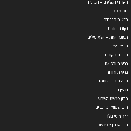
מאחורי הקלעים – הברנז'ה
דוס פוסט
חדשות הברנז'ה
נקודה יהודית
תמונה אחת = אלף מילים
מוניציפאלי
חדשות מקומיות
בריאות ורפואה
בריאות ורווחה
חדשות חברה וחסד
גרעין תורני
חידון פרשת השבוע
הרב שמואל בירנבוים
ד''ר מוטי גולן
הרב אהרון שטראוס