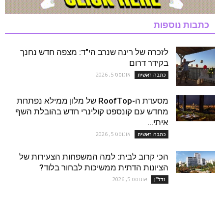
כתבות נוספות
לזכרה של רינה שנרב הי"ד: מצפה חדש נחנך
בקידר דרום
אוגוסט 5, 2026
כתבה ראשית
מסעדת ה-RoofTop של מלון ממילא נפתחת
מחדש עם קונספט קולינרי חדש בהובלת השף
איתי...
אוגוסט 5, 2026
כתבה ראשית
הכי קרוב לבית: למה המשפחות הצעירות של
הציונות הדתית ממשיכות לבחור בלוד?
אוגוסט 5, 2026
נדל''ן