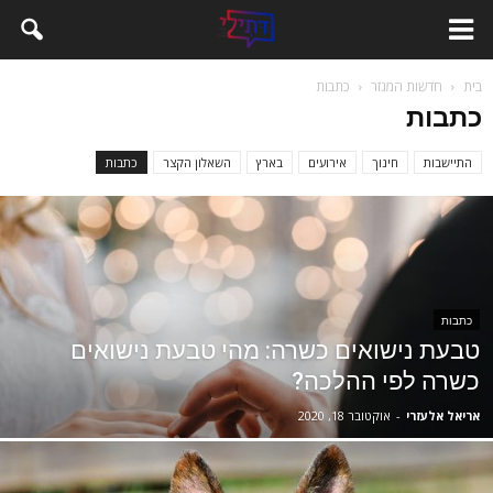
בית
חדשות המגזר
כתבות
כתבות
התיישבות
חינוך
אירועים
בארץ
השאלון הקצר
כתבות
כתבות
טבעת נישואים כשרה: מהי טבעת נישואים
כשרה לפי ההלכה?
אריאל אלעזרי
-
אוקטובר 18, 2020