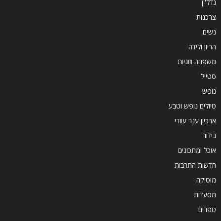
נדל''ן
צרכנות
נשים
הריון ולידה
משפחה וזוגיות
סטייל
נופש
טיולים נופש וטבע
ארכיון ענר עוזרי
בידור
אוכל ומתכונים
חדשות התרבות
מוסיקה
מסעדות
ספרים