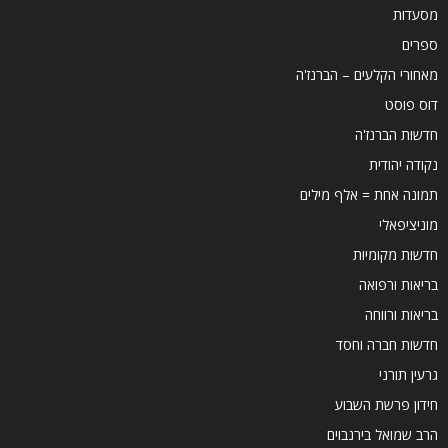
מסעדות
ספרים
מאחורי הקלעים – הברנז'ה
דוס פוסט
חדשות הברנז'ה
נקודה יהודית
תמונה אחת = אלף מילים
מוניציפאלי
חדשות מקומיות
בריאות ורפואה
בריאות ורווחה
חדשות חברה וחסד
גרעין תורני
חידון פרשת השבוע
הרב שמואל בירנבוים