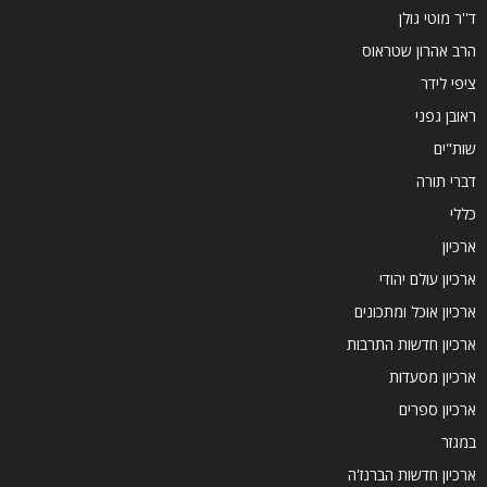
ד''ר מוטי גולן
הרב אהרון שטראוס
ציפי לידר
ראובן גפני
שות"ים
דברי תורה
כללי
ארכיון
ארכיון עולם יהודי
ארכיון אוכל ומתכונים
ארכיון חדשות התרבות
ארכיון מסעדות
ארכיון ספרים
במגזר
ארכיון חדשות הברנז'ה