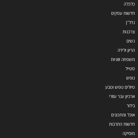
כלכלה
חדשות עסקים
נדל''ן
צרכנות
נשים
הריון ולידה
משפחה וזוגיות
סטייל
נופש
טיולים נופש וטבע
ארכיון ענר עוזרי
בידור
אוכל ומתכונים
חדשות התרבות
מוסיקה