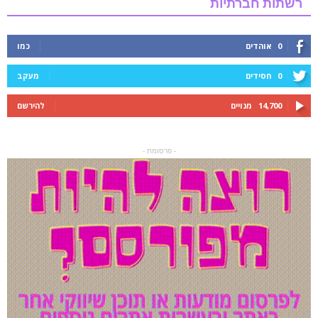
רשתות חברתיות
0
אוהדים
כמו
0
חסידים
מעקב
14,700
מנויים
להירשם
- פרסומת -