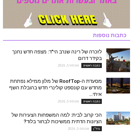
כתבות נוספות
לזכרה של רינה שנרב הי"ד: מצפה חדש נחנך
בקידר דרום
אוגוסט 5, 2026
כתבה ראשית
מסעדת ה-RoofTop של מלון ממילא נפתחת
מחדש עם קונספט קולינרי חדש בהובלת השף
איתי...
אוגוסט 5, 2026
כתבה ראשית
הכי קרוב לבית: למה המשפחות הצעירות של
הציונות הדתית ממשיכות לבחור בלוד?
אוגוסט 5, 2026
נדל''ן