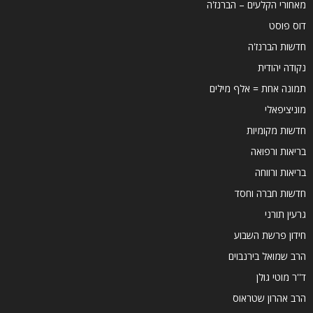
מאחורי הקלעים – הברנז'ה
דוס פוסט
חדשות הברנז'ה
נקודה יהודית
תמונה אחת = אלף מילים
מוניציפאלי
חדשות מקומיות
בריאות ורפואה
בריאות ורווחה
חדשות חברה וחסד
גרעין תורני
חידון פרשת השבוע
הרב שמואל בירנבוים
ד''ר מוטי גולן
הרב אהרון שטראוס