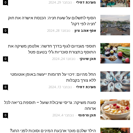
מערכת דתילי
-
נובמבר 29, 2024
0
הסוף לתשלום על שעת חניה: הכנסת אישרה את חוק
'חניה לפי דקה'
אסף אוהב ציון
-
נובמבר 28, 2024
0
תוספי מגנזיום לגוף בדרך חדשה: אלטמן משיקה את
התוסף בתצורת סוכריות ג'לי בטעם פטל
תוכן שיווקי
-
נובמבר 24, 2024
0
החל מהיום: זיכוי על תרומות ייעשה באופן אוטומטי
ללא צורך בקבלות
מערכת דתילי
-
נובמבר 13, 2024
0
סוגת משיקה: גריסי שיבולת שועל – תוספת בריאה לכל
ארוחה
תוכן פרסומי
-
נובמבר 4, 2024
0
הילד שלכם מוכר ארבעת המינים וסוכות לפני החג?