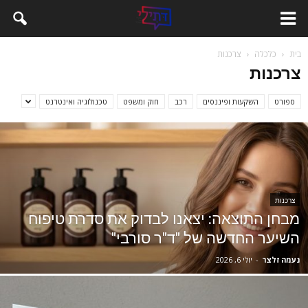
בית
כלכלה
צרכנות
צרכנות
ספורט
השקעות ופיננסים
רכב
חוק ומשפט
טכנולוגיה ואינטרנט
צרכנות
מבחן התוצאה: יצאנו לבדוק את סדרת טיפוח
השיער החדשה של "ד"ר סורבי"
נעמה זלצר
-
יולי 6, 2026