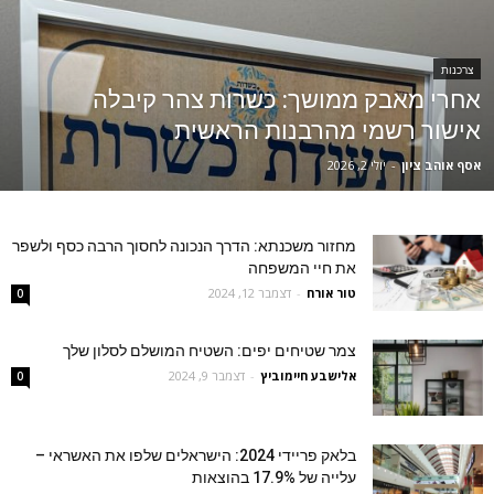
צרכנות
אחרי מאבק ממושך: כשרות צהר קיבלה
אישור רשמי מהרבנות הראשית
אסף אוהב ציון
-
יולי 2, 2026
מחזור משכנתא: הדרך הנכונה לחסוך הרבה כסף ולשפר
את חיי המשפחה
טור אורח
-
דצמבר 12, 2024
0
צמר שטיחים יפים: השטיח המושלם לסלון שלך
‫אלישבע חיימוביץ
-
דצמבר 9, 2024
0
בלאק פריידי 2024: הישראלים שלפו את האשראי –
עלייה של 17.9% בהוצאות