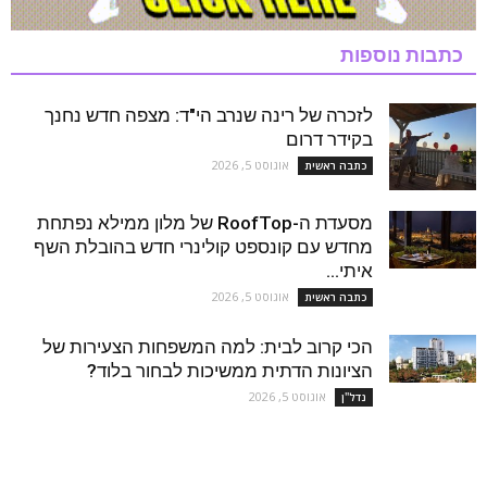
כתבות נוספות
לזכרה של רינה שנרב הי"ד: מצפה חדש נחנך
בקידר דרום
אוגוסט 5, 2026
כתבה ראשית
מסעדת ה-RoofTop של מלון ממילא נפתחת
מחדש עם קונספט קולינרי חדש בהובלת השף
איתי...
אוגוסט 5, 2026
כתבה ראשית
הכי קרוב לבית: למה המשפחות הצעירות של
הציונות הדתית ממשיכות לבחור בלוד?
אוגוסט 5, 2026
נדל''ן