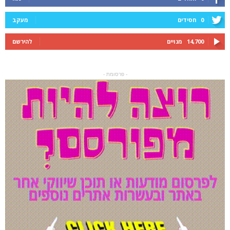
0
חסידים
מעקב
14,700
מנויים
להירשם
- פרסומת -