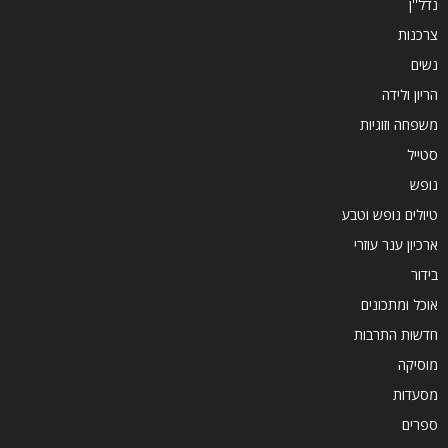
נדל''ן
צרכנות
נשים
הריון ולידה
משפחה וזוגיות
סטייל
נופש
טיולים נופש וטבע
ארכיון ענר עוזרי
בידור
אוכל ומתכונים
חדשות התרבות
מוסיקה
מסעדות
ספרים