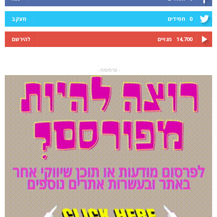
0
חסידים
מעקב
14,700
מנויים
להירשם
- פרסומת -