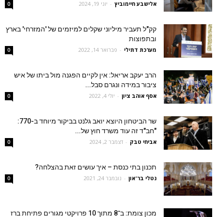
‫אלישבע חיימוביץ
-
יוני 19, 2024
0
קק"ל תעביר מיליוני שקלים למיזמים של 'המזרחי' בארץ
ובתפוצות
מערכת דתילי
-
פברואר 14, 2022
0
הרב יעקב אריאל: אין לקיים הפגנה מול ביתו של איש
ציבור במידה ונגרם סבל...
אסף אוהב ציון
-
יולי 4, 2022
0
שר הביטחון היוצא יואב גלנט בביקור מיוחד ב-770:
"חב"ד זה עוד משרד חוץ של...
אביחי טבק
-
דצמבר 2, 2024
0
תכנון בתי כנסת – איך עושים זאת בהצלחה?
נטלי בר־און
-
נובמבר 24, 2021
0
מכון צומת: ב־8 מתוך 10 פרויקטי מגורים פתיחת ברז