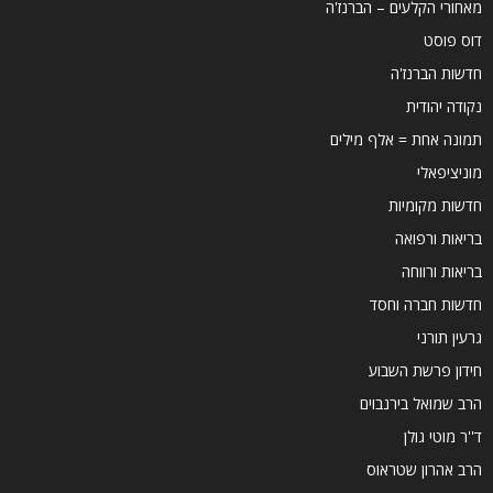
מאחורי הקלעים – הברנז'ה
דוס פוסט
חדשות הברנז'ה
נקודה יהודית
תמונה אחת = אלף מילים
מוניציפאלי
חדשות מקומיות
בריאות ורפואה
בריאות ורווחה
חדשות חברה וחסד
גרעין תורני
חידון פרשת השבוע
הרב שמואל בירנבוים
ד''ר מוטי גולן
הרב אהרון שטראוס