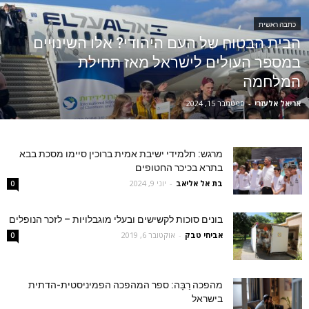
כתבה ראשית
הבית הבטוח של העם היהודי? אלו השינויים
במספר העולים לישראל מאז תחילת
המלחמה
אריאל אלעזרי
-
ספטמבר 15, 2024
מרגש: תלמידי ישיבת אמית ברוכין סיימו מסכת בבא
בתרא בכיכר החטופים
בת אל אליאב
-
יוני 9, 2024
0
בונים סוכות לקשישים ובעלי מוגבלויות – לזכר הנופלים
אביחי טבק
-
אוקטובר 6, 2019
0
מהפכה רַבָּה: ספר המהפכה הפמיניסטית-הדתית
בישראל