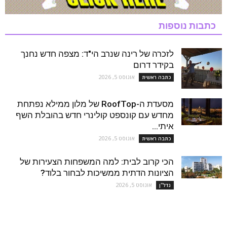
כתבות נוספות
לזכרה של רינה שנרב הי"ד: מצפה חדש נחנך
בקידר דרום
אוגוסט 5, 2026
כתבה ראשית
מסעדת ה-RoofTop של מלון ממילא נפתחת
מחדש עם קונספט קולינרי חדש בהובלת השף
איתי...
אוגוסט 5, 2026
כתבה ראשית
הכי קרוב לבית: למה המשפחות הצעירות של
הציונות הדתית ממשיכות לבחור בלוד?
אוגוסט 5, 2026
נדל''ן