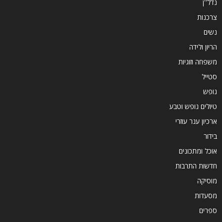
נדל''ן
צרכנות
נשים
הריון ולידה
משפחה וזוגיות
סטייל
נופש
טיולים נופש וטבע
ארכיון ענר עוזרי
בידור
אוכל ומתכונים
חדשות התרבות
מוסיקה
מסעדות
ספרים