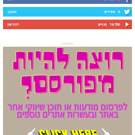
0
חסידים
מעקב
14,700
מנויים
להירשם
- פרסומת -