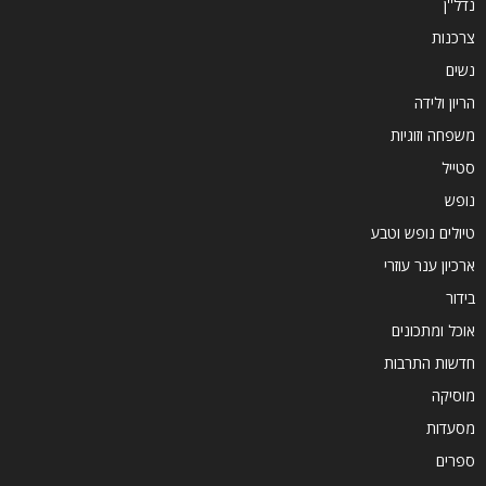
נדל''ן
צרכנות
נשים
הריון ולידה
משפחה וזוגיות
סטייל
נופש
טיולים נופש וטבע
ארכיון ענר עוזרי
בידור
אוכל ומתכונים
חדשות התרבות
מוסיקה
מסעדות
ספרים