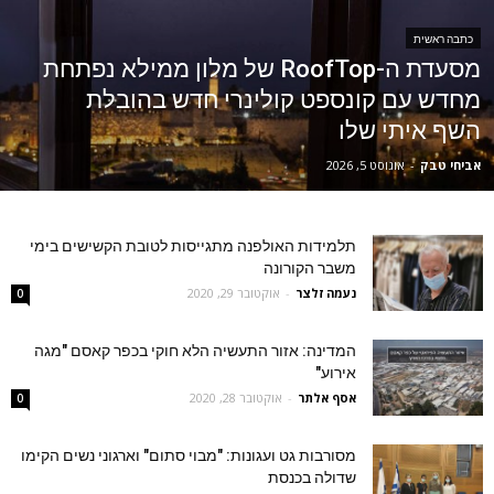
כתבה ראשית
מסעדת ה-RoofTop של מלון ממילא נפתחת
מחדש עם קונספט קולינרי חדש בהובלת
השף איתי שלו
אביחי טבק
-
אוגוסט 5, 2026
תלמידות האולפנה מתגייסות לטובת הקשישים בימי
משבר הקורונה
נעמה זלצר
-
אוקטובר 29, 2020
0
המדינה: אזור התעשיה הלא חוקי בכפר קאסם "מגה
אירוע"
אסף אלתר
-
אוקטובר 28, 2020
0
מסורבות גט ועגונות: "מבוי סתום" וארגוני נשים הקימו
שדולה בכנסת