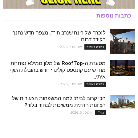
כתבות נוספות
לזכרה של רינה שנרב הי"ד: מצפה חדש נחנך
בקידר דרום
אוגוסט 5, 2026
כתבה ראשית
מסעדת ה-RoofTop של מלון ממילא נפתחת
מחדש עם קונספט קולינרי חדש בהובלת השף
איתי...
אוגוסט 5, 2026
כתבה ראשית
הכי קרוב לבית: למה המשפחות הצעירות של
הציונות הדתית ממשיכות לבחור בלוד?
אוגוסט 5, 2026
נדל''ן