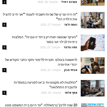
מערכת דתילי
-
אוקטובר 28, 2020
2
"זה היה ענייןו של שניות חשבתי לעצמי "'אני חייב להציל
את הילדה הזו'"
נעמה זלצר
-
אוקטובר 27, 2020
0
"העיקר שנעשה זאת רק ביחד זו עם זה": המלצות
כיפיות לבילוי זוגי בסגר
סתיו מלמד
-
אוקטובר 23, 2020
0
לראשונה בעולם: תכנית ללימוד וחקר כתבי הקודש של
יהודי אתיופיה
אביחי טבק
-
אוקטובר 22, 2020
0
"החלטות לא מקצועיות יביאו לפגיעה במוסדות
ולהגברת התחלואה"
אסף אלתר
-
אוקטובר 20, 2020
0
20 שנה ללינץ' ברמאללה: "עד היום בית המשפט מונע