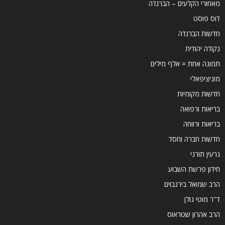
מאחורי הקלעים – הברנז'ה
דוס פוסט
חדשות הברנז'ה
נקודה יהודית
תמונה אחת = אלף מילים
מוניציפאלי
חדשות מקומיות
בריאות ורפואה
בריאות ורווחה
חדשות חברה וחסד
גרעין תורני
חידון פרשת השבוע
הרב שמואל בירנבוים
ד''ר מוטי גולן
הרב אהרון שטראוס