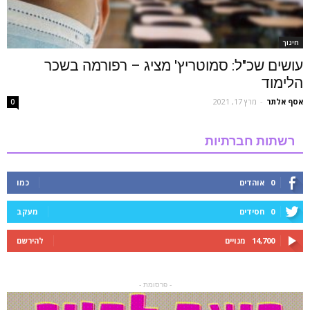
חינוך
עושים שכ"ל: סמוטריץ' מציג – רפורמה בשכר
הלימוד
אסף אלתר
-
מרץ 17, 2021
0
רשתות חברתיות
0
אוהדים
כמו
0
חסידים
מעקב
14,700
מנויים
להירשם
- פרסומת -