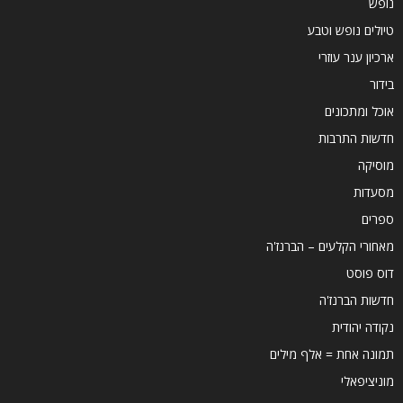
נופש
טיולים נופש וטבע
ארכיון ענר עוזרי
בידור
אוכל ומתכונים
חדשות התרבות
מוסיקה
מסעדות
ספרים
מאחורי הקלעים – הברנז'ה
דוס פוסט
חדשות הברנז'ה
נקודה יהודית
תמונה אחת = אלף מילים
מוניציפאלי