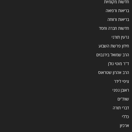
חדשות מקומיות
בריאות ורפואה
בריאות ורווחה
חדשות חברה וחסד
גרעין תורני
חידון פרשת השבוע
הרב שמואל בירנבוים
ד''ר מוטי גולן
הרב אהרון שטראוס
ציפי לידר
ראובן גפני
שות"ים
דברי תורה
כללי
ארכיון