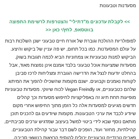
מסעדנות וטבעונות
>> לקבלת עדכונים מ"דתילי" והצטרפות לרשימת התפוצה
בווטסאפ, לחץ/י כאן <<
לפופולריות ההולכת וגוברת של אורח חיים טבעוני ישנן השלכות רבות
על עולם המסעדנות. כמו בכל תחום, יש פה עניין של ביקוש והיצע.
הביקוש למנות טבעוניות או צמחוניות הביא לכמה תגובות בשוק.
מסעדות שמציעות אוכל טבעוני בלבד אמנם אינן נפוצות מאוד, אבל
בהחלט יודעות לנצל את הדרישה הגוברת ומצליחות לרכז סביבן
לקוחות נאמנים וקבועים. ישנם מקומות שהשכילו להפוך את המיתוג
שלהם כטבעוניים, או Vegan Freindly לכוח שיווקי. מסעדות טבעוניות
מופיעות תחת תיוג זה באפליקציות לחיפוש מסעדות וכך קהלים
חדשים מגיעים למסעדות אלה כל הזמן מתוך החיפוש אחרי מקום
שיודע לכבד את ערכי הטבעונות. מקומות שיודעים גם להכניס תוכן
מותאם נוסף שבא לידי ביטוי למשל בעיצוב שמדגיש ערכים סביבתיים,
קהילתיות, מחזור ועוד, הופכים לשם דבר עבור קהילת הטבעוניים.
פאבים טרנדיים טבעוניים יכולים להוסיף הרצאות בנושאי סביבה,