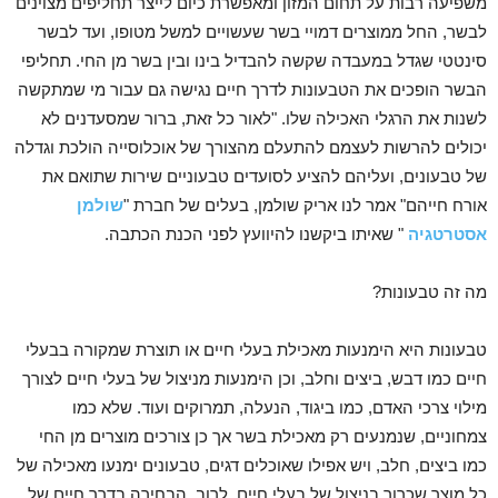
משפיעה רבות על תחום המזון ומאפשרת כיום לייצר תחליפים מצוינים
לבשר, החל ממוצרים דמויי בשר שעשויים למשל מטופו, ועד לבשר
סינטטי שגדל במעבדה שקשה להבדיל בינו ובין בשר מן החי. תחליפי
הבשר הופכים את הטבעונות לדרך חיים נגישה גם עבור מי שמתקשה
לשנות את הרגלי האכילה שלו. "לאור כל זאת, ברור שמסעדנים לא
יכולים להרשות לעצמם להתעלם מהצורך של אוכלוסייה הולכת וגדלה
של טבעונים, ועליהם להציע לסועדים טבעוניים שירות שתואם את
אורח חייהם" אמר לנו אריק שולמן, בעלים של חברת "
שולמן
אסטרטגיה
" שאיתו ביקשנו להיוועץ לפני הכנת הכתבה.
מה זה טבעונות?
טבעונות היא הימנעות מאכילת בעלי חיים או תוצרת שמקורה בבעלי
חיים כמו דבש, ביצים וחלב, וכן הימנעות מניצול של בעלי חיים לצורך
מילוי צרכי האדם, כמו ביגוד, הנעלה, תמרוקים ועוד.
שלא כמו
צמחוניים, שנמנעים רק מאכילת בשר אך כן צורכים מוצרים מן החי
כמו ביצים, חלב, ויש אפילו שאוכלים דגים, טבעונים ימנעו מאכילה של
כל מוצר שכרוך בניצול של בעלי חיים. לרוב, הבחירה בדרך חיים של