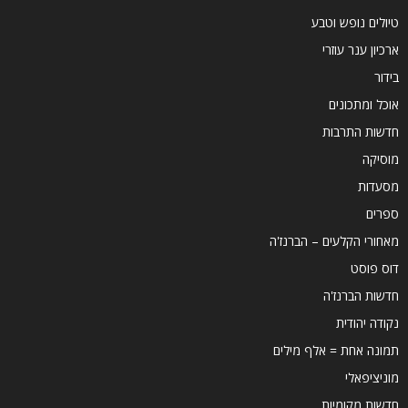
טיולים נופש וטבע
ארכיון ענר עוזרי
בידור
אוכל ומתכונים
חדשות התרבות
מוסיקה
מסעדות
ספרים
מאחורי הקלעים – הברנז'ה
דוס פוסט
חדשות הברנז'ה
נקודה יהודית
תמונה אחת = אלף מילים
מוניציפאלי
חדשות מקומיות