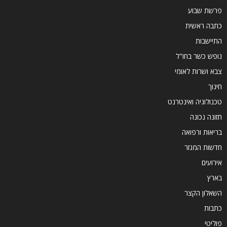
פרשת שבוע
כתבה ראשית
התיישבות
נופש כשר בחו"ל
צבא ושרות לאומי
חינוך
טכנולוגיה ואינטרנט
תזונה נכונה
בריאות ורפואה
חדשות המגזר
אירועים
בארץ
השאלון הקצר
כתבות
פוליטי