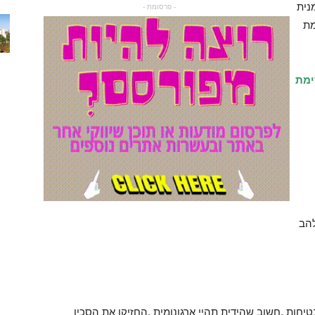
נית
- פרסומת -
אמת
ימת
להב
טיחות ,חשוב שהידית תהיי ארגונומית ,החזיקו את הסכין