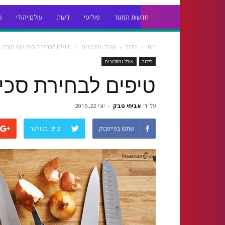
חדשות המגזר
פוליטי
דעות
עולם יהודי
כ
בית
בידור
אוכל ומתכונים
טיפים לבחירת סכין שף טובה 
בידור
אוכל ומתכונים
טיפים לבחירת סכי
על ידי
אביחי טבק
-
יוני 22, 2015
שתפו בפייסבוק
צייצו בטוויטר