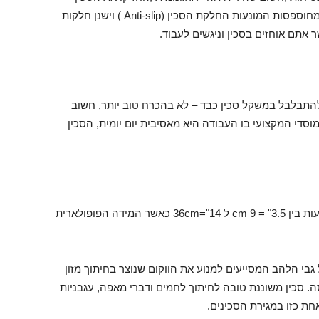
ותרגישו את התאמתה לגודל היד שלכם. ישנן ידיות מחוספסות המונעות החלקת הסכין (Anti-slip ) וישנן חלקות
 אתם אוחזים בסכין וניגשים לעבוד.
 להתבלבל במשקל סכין כבד – לא בהכרח טוב יותר, חשוב
סדי המקצועי בו העבודה היא מאסיבית יום יומית, הסכין
התייחסות לגדלים היא באינצ'ים או בס"מ המידות נעות בין 3.5" = 9 cm ל 14"=36cm כאשר המידה הפופולארית
יצים על גבי הלהב המסייעים למנוע את הווקום שנוצר בחיתוך מזון
. סכין משוננת טובה לחיתוך לחמים ודברי מאפה, עגבניות
חת כזו במגירת הסכינים.