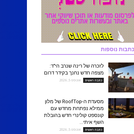
תבות נוספות
לזכרה של רינה שנרב הי"ד:
מצפה חדש נחנך בקידר דרום
אוגוסט 5, 2026
כתבה ראשית
מסעדת ה-RoofTop של מלון
ממילא נפתחת מחדש עם
קונספט קולינרי חדש בהובלת
השף איתי...
אוגוסט 5, 2026
כתבה ראשית