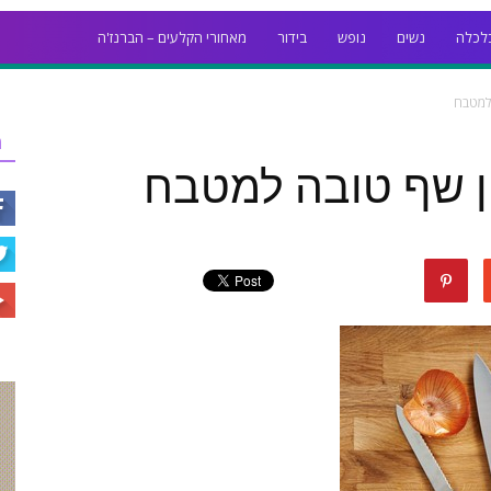
לכלה
נשים
נופש
בידור
מאחורי הקלעים – הברנז'ה
למטבח
ר
ן שף טובה למטבח