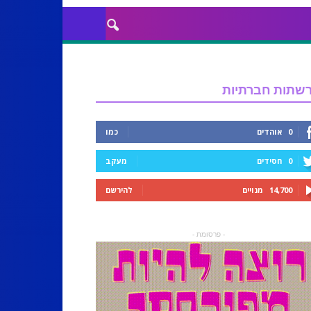
שתות חברתיות
0
אוהדים
כמו
0
חסידים
מעקב
14,700
מנויים
להירשם
- פרסומת -