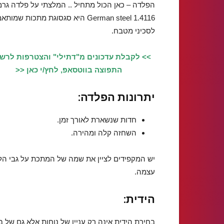
הפלדה – כאן הכול מתחיל .. המלצתי על פלדה גרמ
German steel 1.4116 היא סגסוגת מתכות שמות
לסכיני מטבח.
>> לקבלת עדכונים מ"דתילי" והצטרפות לרש
התפוצה בווטסאפ, לחץ/י כאן <<
יתרונות הפלדה:
חדות שנשארת לאורך זמן.
השחזה קלה ומהירה.
יש המקפידים לציין את שמה של המתכת על גבי ה
עצמה.
הידית:
בחירת הידית אינה רק עניין של נוחות אלא גם של ב