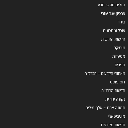
טיולים נופש וטבע
ארכיון ענר עוזרי
בידור
אוכל ומתכונים
חדשות התרבות
מוסיקה
מסעדות
ספרים
מאחורי הקלעים – הברנז'ה
דוס פוסט
חדשות הברנז'ה
נקודה יהודית
תמונה אחת = אלף מילים
מוניציפאלי
חדשות מקומיות