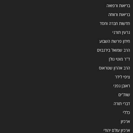
בריאות ורפואה
בריאות ורווחה
חדשות חברה וחסד
גרעין תורני
חידון פרשת השבוע
הרב שמואל בירנבוים
ד''ר מוטי גולן
הרב אהרון שטראוס
ציפי לידר
ראובן גפני
שות"ים
דברי תורה
כללי
ארכיון
ארכיון עולם יהודי