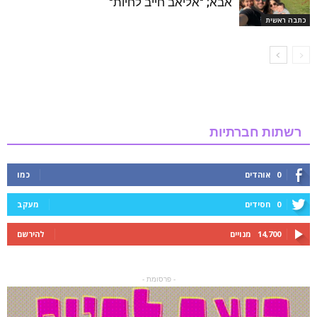
אבא; "אליאב חייב לחיות"
כתבה ראשית
רשתות חברתיות
0
אוהדים
כמו
0
חסידים
מעקב
14,700
מנויים
להירשם
- פרסומת -