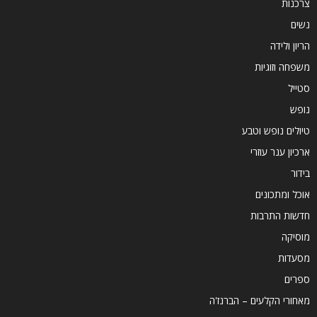
צרכנות
נשים
הריון ולידה
משפחה וזוגיות
סטייל
נופש
טיולים נופש וטבע
ארכיון ענר עוזרי
בידור
אוכל ומתכונים
חדשות התרבות
מוסיקה
מסעדות
ספרים
מאחורי הקלעים – הברנז'ה