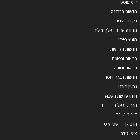
דוס פוסט
חדשות הברנז'ה
נקודה יהודית
תמונה אחת = אלף מילים
מוניציפאלי
חדשות מקומיות
בריאות ורפואה
בריאות ורווחה
חדשות חברה וחסד
גרעין תורני
חידון פרשת השבוע
הרב שמואל בירנבוים
ד''ר מוטי גולן
הרב אהרון שטראוס
ציפי לידר