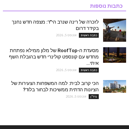
כתבות נוספות
לזכרה של רינה שנרב הי"ד: מצפה חדש נחנך
בקידר דרום
אוגוסט 5, 2026
כתבה ראשית
מסעדת ה-RoofTop של מלון ממילא נפתחת
מחדש עם קונספט קולינרי חדש בהובלת השף
איתי...
אוגוסט 5, 2026
כתבה ראשית
הכי קרוב לבית: למה המשפחות הצעירות של
הציונות הדתית ממשיכות לבחור בלוד?
אוגוסט 5, 2026
נדל''ן