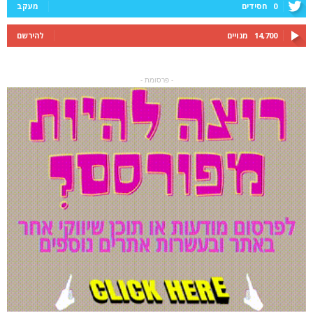
0
חסידים
מעקב
14,700
מנויים
להירשם
- פרסומת -