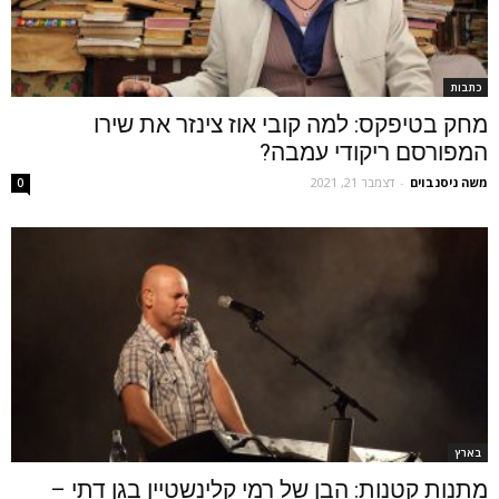
כתבות
מחק בטיפקס: למה קובי אוז צינזר את שירו
המפורסם ריקודי עמבה?
משה ניסנבוים
-
דצמבר 21, 2021
0
בארץ
מתנות קטנות: הבן של רמי קלינשטיין בגן דתי –