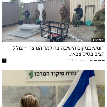
התיישבות
חומש: במקום הישיבה בה למד הנרצח – צה"ל
הציב בסיס צבאי...
אריאל אלעזרי
-
דצמבר 21, 2021
0