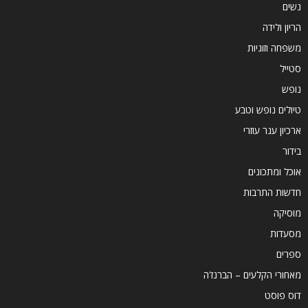
נשים
הריון ולידה
משפחה וזוגיות
סטייל
נופש
טיולים נופש וטבע
ארכיון ענר עוזרי
בידור
אוכל ומתכונים
חדשות התרבות
מוסיקה
מסעדות
ספרים
מאחורי הקלעים – הברנז'ה
דוס פוסט