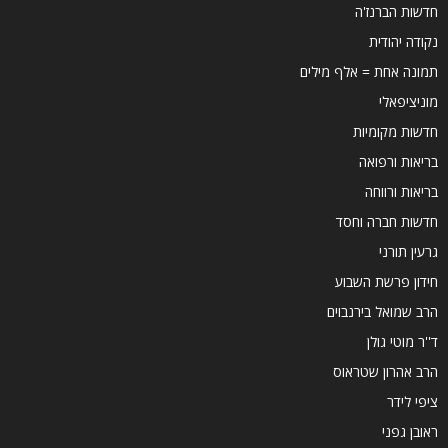
חדשות הברנז'ה
נקודה יהודית
תמונה אחת = אלף מילים
מוניציפאלי
חדשות מקומיות
בריאות ורפואה
בריאות ורווחה
חדשות חברה וחסד
גרעין תורני
חידון פרשת השבוע
הרב שמואל בירנבוים
ד''ר מוטי גולן
הרב אהרון שטראוס
ציפי לידר
ראובן גפני