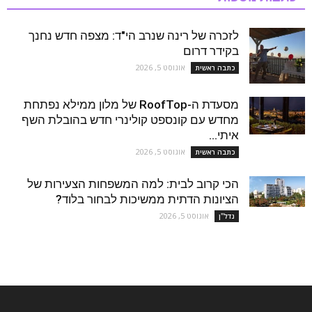
לזכרה של רינה שנרב הי"ד: מצפה חדש נחנך
בקידר דרום
אוגוסט 5, 2026
כתבה ראשית
מסעדת ה-RoofTop של מלון ממילא נפתחת
מחדש עם קונספט קולינרי חדש בהובלת השף
איתי...
אוגוסט 5, 2026
כתבה ראשית
הכי קרוב לבית: למה המשפחות הצעירות של
הציונות הדתית ממשיכות לבחור בלוד?
אוגוסט 5, 2026
נדל''ן