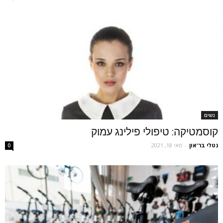
נשים
קוסמטיקה: טיפולי פילינג עמוק
נטלי בר־און
-
מאי 18, 2021
0