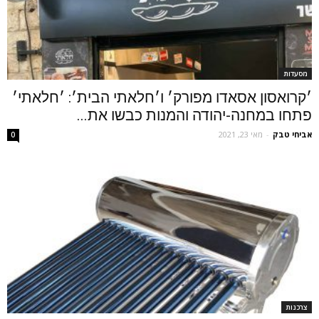
מסעדות
׳קרואסון אסאדו מפורק׳ ו׳חלאתי הבית׳: ׳חלאתי׳
פתחו במחנה-יהודה והמנות כבשו את...
אביחי טבק
-
מאי 23, 2021
0
צרכנות