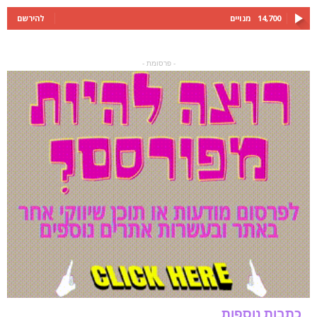
14,700
מנויים
להירשם
- פרסומת -
כתבות נוספות