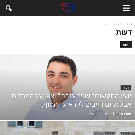
בית
דעות
דעות
דעות
דעות
דעות
יועץ התקשורת עופר ענבר "יוצא" על החרדים.
אבל אתם חייבים לקרא עד הסוף..
מערכת דתילי
-
יוני 11, 2020