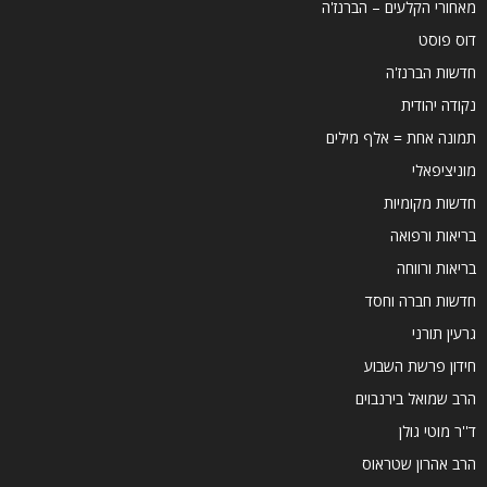
מאחורי הקלעים – הברנז'ה
דוס פוסט
חדשות הברנז'ה
נקודה יהודית
תמונה אחת = אלף מילים
מוניציפאלי
חדשות מקומיות
בריאות ורפואה
בריאות ורווחה
חדשות חברה וחסד
גרעין תורני
חידון פרשת השבוע
הרב שמואל בירנבוים
ד''ר מוטי גולן
הרב אהרון שטראוס