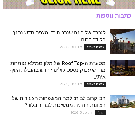
כתבות נוספות
לזכרה של רינה שנרב הי"ד: מצפה חדש נחנך
בקידר דרום
אוגוסט 5, 2026
כתבה ראשית
מסעדת ה-RoofTop של מלון ממילא נפתחת
מחדש עם קונספט קולינרי חדש בהובלת השף
איתי...
אוגוסט 5, 2026
כתבה ראשית
הכי קרוב לבית: למה המשפחות הצעירות של
הציונות הדתית ממשיכות לבחור בלוד?
אוגוסט 5, 2026
נדל''ן