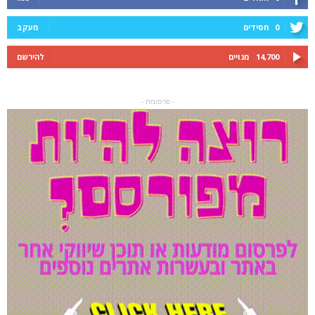
0
חסידים
מעקב
14,700
מנויים
להירשם
- פרסומת -