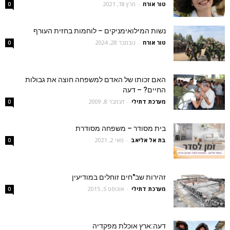
טור אורח
-
מרץ 18, 2021
0
נשות המילואימניקים – לוחמות בחזית העורף
טור אורח
-
נובמבר 28, 2024
0
האם זכותו של האדם למשפחה חוצה את גבולות
החיים? – דעה
מערכת דתילי
-
דצמבר 8, 2009
0
בית מסודר – משפחה מסודרת
בת אל אליאב
-
מאי 2, 2021
0
זהירות שב"חים זוחלים במודיעין
מערכת דתילי
-
אוגוסט 5, 2015
0
דעה:ארץ אוכלת מפקדיה