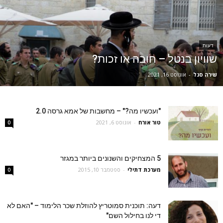
דעות
שוויון בנטל – חובה או זכות?
שירה סגל
-
אוגוסט 16, 2021
"ועכשיו מה?" – מחשבות של אמא גרסה 2.0
טור אורח
-
אוגוסט 6, 2021
0
5 המצחיקים והשנונים ביותר במגזר
מערכת דתילי
-
ספטמבר 10, 2015
0
דעה: תוכנית סמוטריץ להוזלת שכר הלימוד – "האם לא
די לנו בחילול השם"