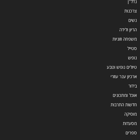
נדל''ן
צרכנות
נשים
הריון ולידה
משפחה וזוגיות
סטייל
נופש
טיולים נופש וטבע
ארכיון ענר עוזרי
בידור
אוכל ומתכונים
חדשות התרבות
מוסיקה
מסעדות
ספרים