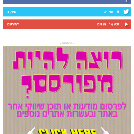
0
חסידים
מעקב
14,700
מנויים
להירשם
- פרסומת -