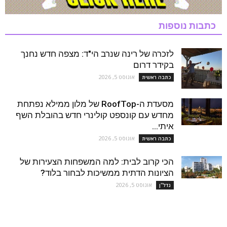
כתבות נוספות
לזכרה של רינה שנרב הי"ד: מצפה חדש נחנך
בקידר דרום
אוגוסט 5, 2026
כתבה ראשית
מסעדת ה-RoofTop של מלון ממילא נפתחת
מחדש עם קונספט קולינרי חדש בהובלת השף
איתי...
אוגוסט 5, 2026
כתבה ראשית
הכי קרוב לבית: למה המשפחות הצעירות של
הציונות הדתית ממשיכות לבחור בלוד?
אוגוסט 5, 2026
נדל''ן