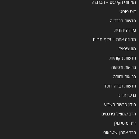
מאחורי הקלעים – הברנז'ה
דוס פוסט
חדשות הברנז'ה
נקודה יהודית
תמונה אחת = אלף מילים
מוניציפאלי
חדשות מקומיות
בריאות ורפואה
בריאות ורווחה
חדשות חברה וחסד
גרעין תורני
חידון פרשת השבוע
הרב שמואל בירנבוים
ד''ר מוטי גולן
הרב אהרון שטראוס