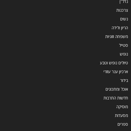
נדל''ן
צרכנות
נשים
הריון ולידה
משפחה וזוגיות
סטייל
נופש
טיולים נופש וטבע
ארכיון ענר עוזרי
בידור
אוכל ומתכונים
חדשות התרבות
מוסיקה
מסעדות
ספרים