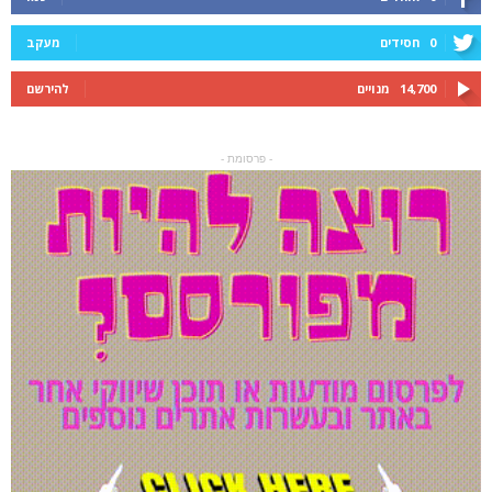
0
חסידים
מעקב
14,700
מנויים
להירשם
- פרסומת -