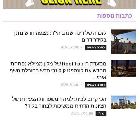
כתבות נוספות
לזכרה של רינה שנרב הי"ד: מצפה חדש נחנך
בקידר דרום
אוגוסט 5, 2026
כתבה ראשית
מסעדת ה-RoofTop של מלון ממילא נפתחת
מחדש עם קונספט קולינרי חדש בהובלת השף
איתי...
אוגוסט 5, 2026
כתבה ראשית
הכי קרוב לבית: למה המשפחות הצעירות של
הציונות הדתית ממשיכות לבחור בלוד?
אוגוסט 5, 2026
נדל''ן