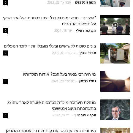
משה ניסנבוים
-
פברואר 22, 2022
0
"השיבנו… חדש ימינו כקדם": צפו בכתבתו של יאיר שרקי
על תפילות הר הבית
מערכת דתילי
-
יולי 18, 2021
0
בונים סוכות לקשישים ובעלי מוגבלויות – לזכר הנופלים
אביחי טבק
-
אוקטובר 6, 2019
0
מי היה רבי מאיר בעל הנס? אודות תולדותיו
נטלי בר־און
-
נובמבר 29, 2021
0
מנהלת תערוכה מוכרת בגרמניה פוטרה לאחר שהוצג
בתערוכתה מיצג אנטישמי
אסף אוהב ציון
-
יולי 19, 2022
0
היהודים באיראן רכשו את קבר מרדכי ואסתר בהמדאן