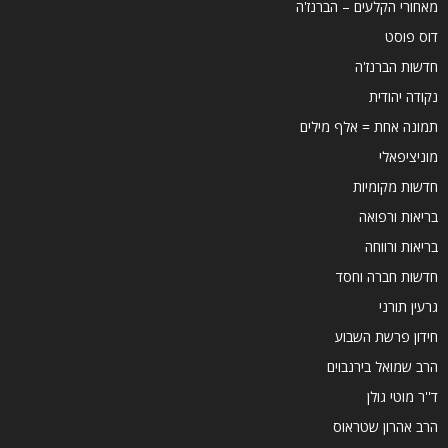
מאחורי הקלעים – הברנז'ה
דוס פוסט
חדשות הברנז'ה
נקודה יהודית
תמונה אחת = אלף מילים
מוניציפאלי
חדשות מקומיות
בריאות ורפואה
בריאות ורווחה
חדשות חברה וחסד
גרעין תורני
חידון פרשת השבוע
הרב שמואל בירנבוים
ד''ר מוטי גולן
הרב אהרון שטראוס