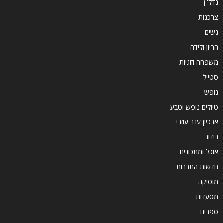
נדל''ן
צרכנות
נשים
הריון ולידה
משפחה וזוגיות
סטייל
נופש
טיולים נופש וטבע
ארכיון ענר עוזרי
בידור
אוכל ומתכונים
חדשות התרבות
מוסיקה
מסעדות
ספרים