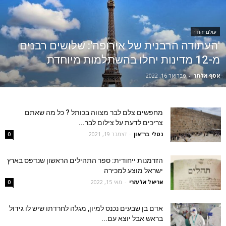
עולם יהודי
'העתודה הרבנית של אירופה': שלושים רבנים
מ-12 מדינות יחלו בהשתלמות מיוחדת
אסף אלתר
-
פברואר 16, 2022
מחפשים צלם לבר מצווה בכותל ? כל מה שאתם
צריכים לדעת על צילום לבר...
נטלי בר־און
-
דצמבר 19, 2021
0
הזדמנות ייחודית: ספר התהילים הראשון שנדפס בארץ
ישראל מוצע למכירה
אריאל אלעזרי
-
מאי 15, 2022
0
אדם בן שבעים נכנס למיון, מגלה לחרדתו שיש לו גידול
בראש אבל יוצא עם...