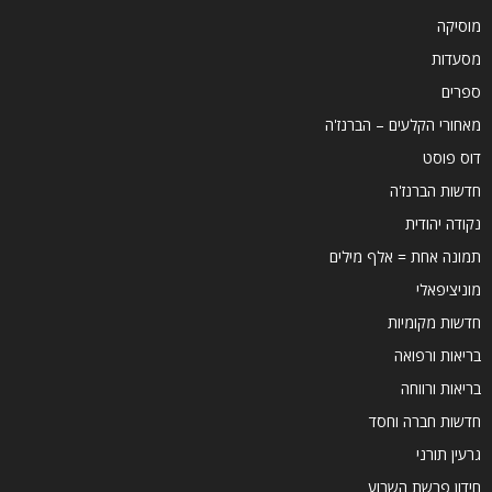
מוסיקה
מסעדות
ספרים
מאחורי הקלעים – הברנז'ה
דוס פוסט
חדשות הברנז'ה
נקודה יהודית
תמונה אחת = אלף מילים
מוניציפאלי
חדשות מקומיות
בריאות ורפואה
בריאות ורווחה
חדשות חברה וחסד
גרעין תורני
חידון פרשת השבוע