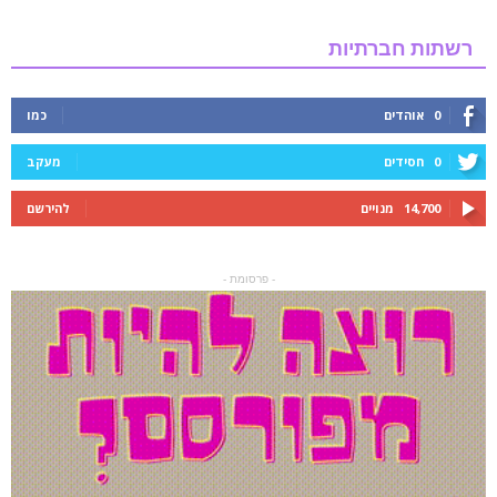
רשתות חברתיות
0
אוהדים
כמו
0
חסידים
מעקב
14,700
מנויים
להירשם
- פרסומת -