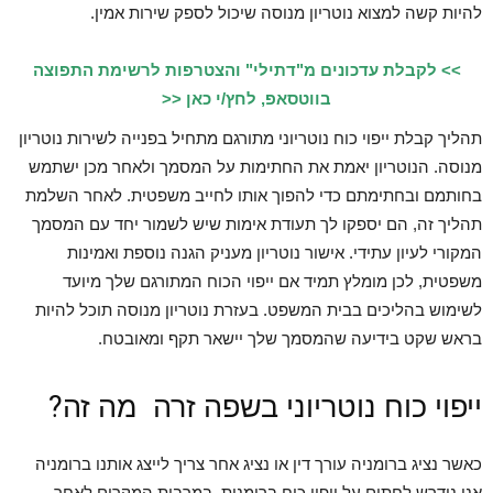
להיות קשה למצוא נוטריון מנוסה שיכול לספק שירות אמין.
>> לקבלת עדכונים מ"דתילי" והצטרפות לרשימת התפוצה
בווטסאפ, לחץ/י כאן <<
תהליך קבלת ייפוי כוח נוטריוני מתורגם מתחיל בפנייה לשירות נוטריון
מנוסה. הנוטריון יאמת את החתימות על המסמך ולאחר מכן ישתמש
בחותמם ובחתימתם כדי להפוך אותו לחייב משפטית. לאחר השלמת
תהליך זה, הם יספקו לך תעודת אימות שיש לשמור יחד עם המסמך
המקורי לעיון עתידי. אישור נוטריון מעניק הגנה נוספת ואמינות
משפטית, לכן מומלץ תמיד אם ייפוי הכוח המתורגם שלך מיועד
לשימוש בהליכים בבית המשפט. בעזרת נוטריון מנוסה תוכל להיות
בראש שקט בידיעה שהמסמך שלך יישאר תקף ומאובטח.
ייפוי כוח נוטריוני בשפה זרה מה זה?
כאשר נציג ברומניה עורך דין או נציג אחר צריך לייצג אותנו ברומניה
אנו נידרש לחתום על ייפוי כוח ברומנית. במרבית המקרים לאחר