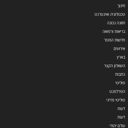
חינוך
טכנולוגיה ואינטרנט
תזונה נכונה
בריאות ורפואה
חדשות המגזר
אירועים
בארץ
השאלון הקצר
כתבות
פוליטי
הפרלמנט
פוליטי מדיני
דעות
דעות
עולם יהודי