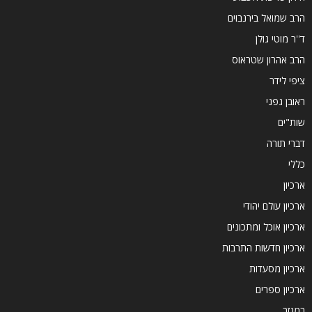
הרב שמואל בירנבוים
ד''ר מוטי גולן
הרב אהרון שטראוס
ציפי לידר
ראובן גפני
שות"ים
דברי תורה
כללי
ארכיון
ארכיון עולם יהודי
ארכיון אוכל ומתכונים
ארכיון חדשות התרבות
ארכיון מסעדות
ארכיון ספרים
במגזר