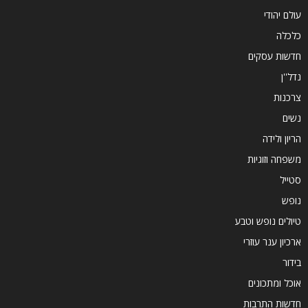
עולם יהודי
כלכלה
חדשות עסקים
נדל''ן
צרכנות
נשים
הריון ולידה
משפחה וזוגיות
סטייל
נופש
טיולים נופש וטבע
ארכיון ענר עוזרי
בידור
אוכל ומתכונים
חדשות התרבות