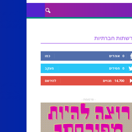
שתות חברתיות
0
אוהדים
כמו
0
חסידים
מעקב
14,700
מנויים
להירשם
- פרסומת -