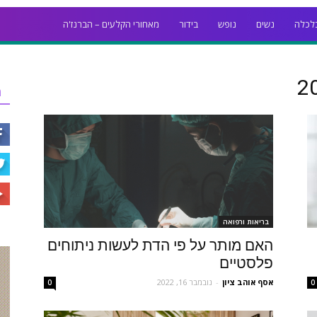
לכלה
נשים
נופש
בידור
מאחורי הקלעים – הברנז'ה
ר
בריאות ורפואה
האם מותר על פי הדת לעשות ניתוחים
פלסטיים
אסף אוהב ציון
-
נובמבר 16, 2022
0
0