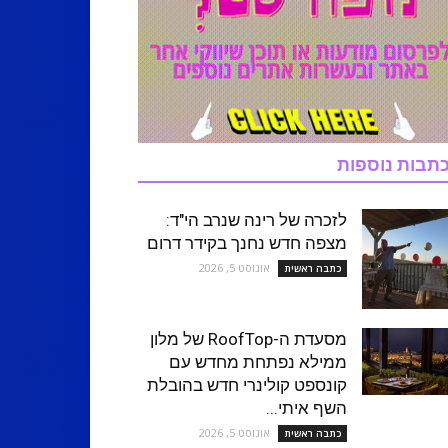
תבות נוספות
לזכרה של רינה שנרב הי"ד:
מצפה חדש נחנך בקידר דרום
אוגוסט 5, 2026
כתבה ראשית
מסעדת ה-RoofTop של מלון
ממילא נפתחת מחדש עם
קונספט קולינרי חדש בהובלת
השף איתי...
אוגוסט 5, 2026
כתבה ראשית