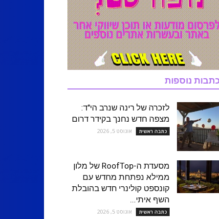
תבות נוספות
לזכרה של רינה שנרב הי"ד:
מצפה חדש נחנך בקידר דרום
אוגוסט 5, 2026
כתבה ראשית
מסעדת ה-RoofTop של מלון
ממילא נפתחת מחדש עם
קונספט קולינרי חדש בהובלת
השף איתי...
אוגוסט 5, 2026
כתבה ראשית