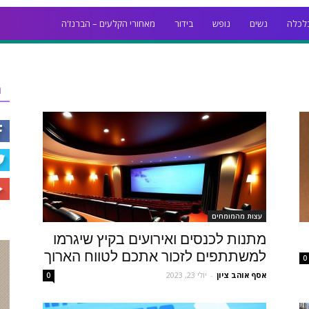
לכלה
נשים
נופש
בידור
מאחורי הקלעים – הברנז'ה
ר
עצות מהמומחים
מתנות לכנסים ואירועים בקיץ שיגרמו
למשתתפים לזכור אתכם לטווח הארוך
0
אסף אוהב ציון
-
יולי 23, 2023
0