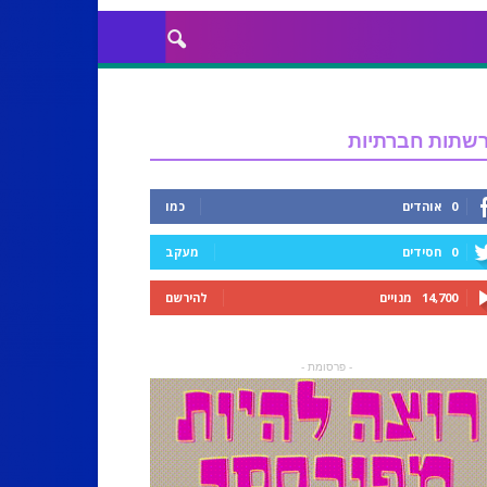
שתות חברתיות
0
אוהדים
כמו
0
חסידים
מעקב
14,700
מנויים
להירשם
- פרסומת -