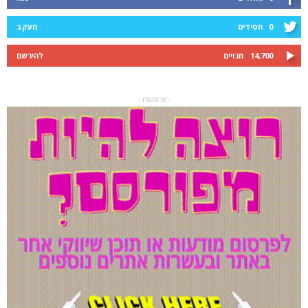
0
חסידים
מעקב
14,700
מנויים
להירשם
- פרסומת -