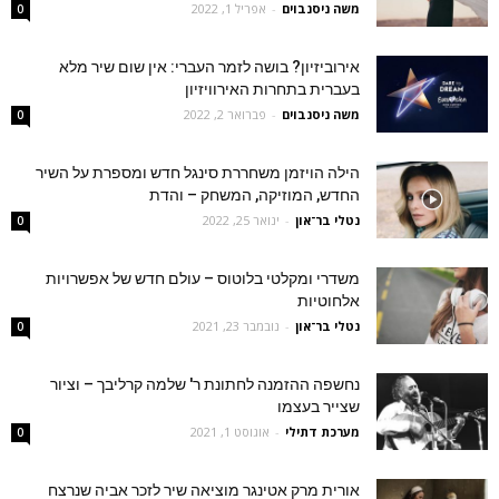
משה ניסנבוים
-
אפריל 1, 2022
0
אירוביזיון? בושה לזמר העברי: אין שום שיר מלא
בעברית בתחרות האירוויזיון
משה ניסנבוים
-
פברואר 2, 2022
0
הילה הויזמן משחררת סינגל חדש ומספרת על השיר
החדש, המוזיקה, המשחק – והדת
נטלי בר־און
-
ינואר 25, 2022
0
משדרי ומקלטי בלוטוס – עולם חדש של אפשרויות
אלחוטיות
נטלי בר־און
-
נובמבר 23, 2021
0
נחשפה ההזמנה לחתונת ר' שלמה קרליבך – וציור
שצייר בעצמו
מערכת דתילי
-
אוגוסט 1, 2021
0
אורית מרק אטינגר מוציאה שיר לזכר אביה שנרצח