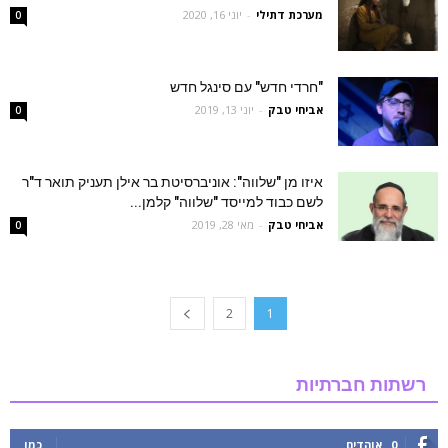
מערכת דתילי
-
יוני 16, 2020
0
"חרדי חדש" עם סינגל חדש
אביחי טבק
-
יוני 13, 2019
0
איזו מן "שלווה": אוניברסיטת בר אילן תעניק תואר ד"ר
לשם כבוד למייסד "שלווה" קלמן...
אביחי טבק
-
מאי 28, 2019
0
2
1
רשתות חברתיות
0
אוהדים
כמו