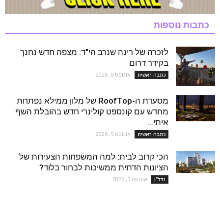
כתבות נוספות
לזכרה של רינה שנרב הי"ד: מצפה חדש נחנך
בקידר דרום
אוגוסט 5, 2026
כתבה ראשית
מסעדת ה-RoofTop של מלון ממילא נפתחת
מחדש עם קונספט קולינרי חדש בהובלת השף
איתי...
אוגוסט 5, 2026
כתבה ראשית
הכי קרוב לבית: למה המשפחות הצעירות של
הציונות הדתית ממשיכות לבחור בלוד?
אוגוסט 5, 2026
נדל''ן