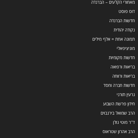
מאחורי הקלעים – הברנז'ה
דוס פוסט
חדשות הברנז'ה
נקודה יהודית
תמונה אחת = אלף מילים
מוניציפאלי
חדשות מקומיות
בריאות ורפואה
בריאות ורווחה
חדשות חברה וחסד
גרעין תורני
חידון פרשת השבוע
הרב שמואל בירנבוים
ד''ר מוטי גולן
הרב אהרון שטראוס