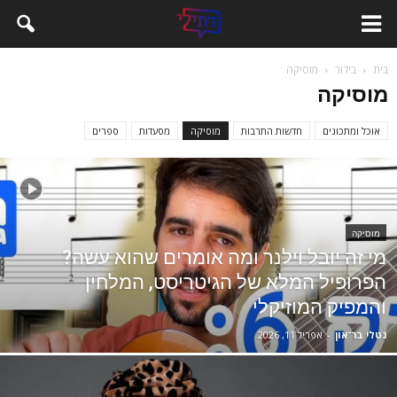
בית
בידור
מוסיקה
מוסיקה
אוכל ומתכונים
חדשות התרבות
מוסיקה
מסעדות
ספרים
מוסיקה
מי זה יובל וילנר ומה אומרים שהוא עשה?
הפרופיל המלא של הגיטריסט, המלחין
והמפיק המוזיקלי
נטלי בר־און
-
אפריל 11, 2026