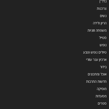
נדל''ן
צרכנות
נשים
הריון ולידה
משפחה וזוגיות
סטייל
נופש
טיולים נופש וטבע
ארכיון ענר עוזרי
בידור
אוכל ומתכונים
חדשות התרבות
מוסיקה
מסעדות
ספרים