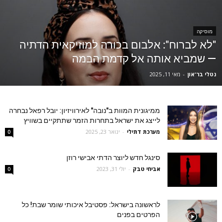
מוסיקה
"לא לברוח": אלבום בכורה למוזיקאית הדתיה
— שמביא אותה אל קדמת הבמה
נטלי בר־און
-
מאי 11, 2025
ממיגונית המוות ב"נובה" לאירוויזיון: יובל רפאל נבחרה
לייצג את ישראל בתחרות הזמר שתתקיים בשוויץ
מערכת דתילי
-
ינואר 23, 2025
0
סינגל חדש ליוצר הדתי אבישי רוזן
אביחי טבק
-
יולי 31, 2023
0
לראשונה בישראל: פסטיבל איכותי שומר שבת! כל
הפרטים בפנים