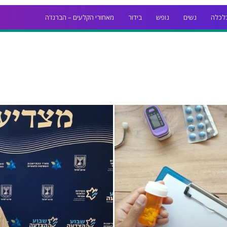
לכלה
נשים
נופש
בידור
מאחורי הקלעים – הברנז'ה