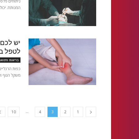
ניתוחים פלס
המנותח. יכול
לטפל ב
בריאות ורפוא
כפות הרגליים 
משקל הגוף וא
...
10
4
3
2
1