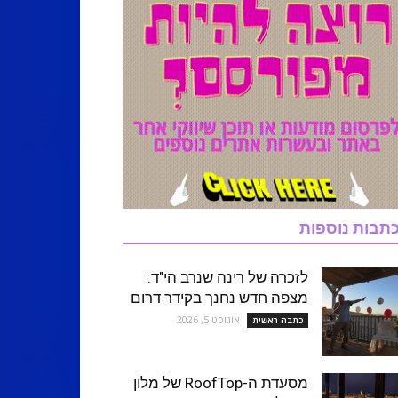
תבות נוספות
לזכרה של רינה שנרב הי"ד:
מצפה חדש נחנך בקידר דרום
אוגוסט 5, 2026
כתבה ראשית
מסעדת ה-RoofTop של מלון