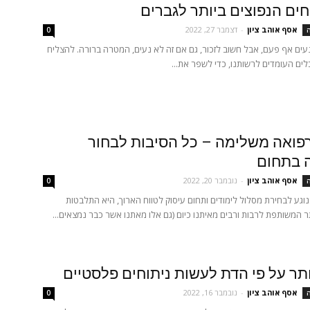
אסף אוהב ציון
-
דצמבר 27, 2022
ה
0
נעים אף פעם, אבל חשוב לזכור, גם אם זה לא נעים, המטרה ברורה. להצליח
ם העומדים לרשותנו, כדי לשפר את...
רפואה משלימה – כל הסיבות לבחור
ה בתחום
אסף אוהב ציון
-
נובמבר 20, 2022
ה
0
גע לבחירת מסלול לימודים ותחום עיסוק לטווח הארוך, היא התלבטות
 המשותפת לרבות ורבים מאיתנו כיום (גם אלו מאתנו אשר כבר נמצאים...
ר על פי הדת לעשות ניתוחים פלסטיים
אסף אוהב ציון
-
נובמבר 16, 2022
ה
0