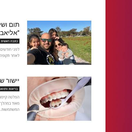
תום ושל
"אליאב 
כתבה ראשית
לפני חודשים 
לאחר תקופה מ
יישור ש
בריאות ורפוא
הפלטה קיימות
מאוד במהלך ה
המשתמשות...