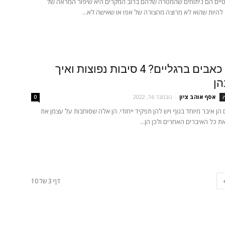
טיים הם ניתוחים שהמטרה שלהם ברוב המקרים היא שיפור המראה של
 להיות שהוא לא מרוצה מהצורה של אפו או שאישה לא...
יש לכם כאבים ברגליים? 4 סיבות נפוצות ואיך
הן
אסף אוהב ציון
-
נובמבר 16, 2022
ה
0
הן איבר מיוחד בגוף ויש להן תפקיד ייחודי. הן אלה שסוחבות על עצמן את
ת כל האיברים האחרים ולכן הן...
דף 3 של 10