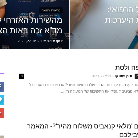
הרפואי:
בריאות ורפואה
 היערכות
מהשירות האזרחי ל
מד"א זכה באות הצט
אסף אוהב ציון
-
יוני 22, 2026
ה ולסת
ר
תוכן שיווקי
-
מרץ 22, 2023
ה
0
ב לעצמכם עד כמה החיוך שלכם חשוב וחיוני? אנו מחייכם כמעט בכל
לא מבינים לעומק את החשיבות של הפעולה הזו....
'מלאי קנאביס משלוח מהיר'?- המאמר
בילכם