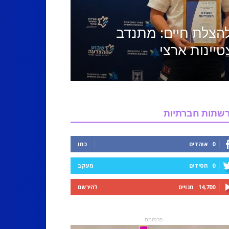
הצלת חיים: מתנדב
יינות ארצי
שתות חברתיות
0
אוהדים
כמו
0
חסידים
מעקב
14,700
מנויים
להירשם
- פרסומת -