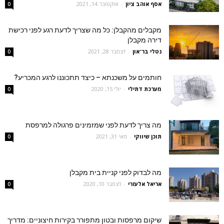
אסף אוהב ציון
-
אוקטובר 14, 2021
0
מקבלים מהקבלן: כל מה שצריך לדעת רגע לפני רכישת
דירה מקבלן
נטלי בר־און
-
דצמבר 28, 2021
0
חותמים על משכנתא – כיצד תתכוננו לרגע המכריע?
מערכת דתילי
-
יולי 15, 2020
0
מה צריך לדעת לפני שמזמינים פרגולה למרפסת
תוכן שיווקי
-
מאי 31, 2021
0
מה לבדוק לפני קניית בית מקבלן
אריאל אלעזרי
-
דצמבר 10, 2020
0
שיקום מרפסות ובטון מתפורר בקירות חיצוניים: מדריך