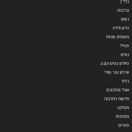
נדל''ן
צרכנות
נשים
הריון ולידה
משפחה וזוגיות
סטייל
נופש
טיולים נופש וטבע
ארכיון ענר עוזרי
בידור
אוכל ומתכונים
חדשות התרבות
מוסיקה
מסעדות
ספרים