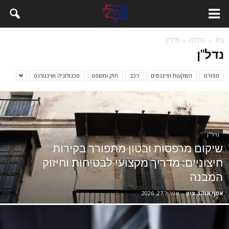
בית
כלכלה
נדל''ן
נדל''ן
ספורט
השקעות ופיננסים
רכב
חוק ומשפט
טכנולוגיה ואינטרנט
נדל''ן
שיקום מרפסות ובטון מתפורר בקירות
חיצוניים: מדריך מקצועי לבטיחות וחיזוק
המבנה
אסף אוהב ציון
-
אפריל 27, 2026