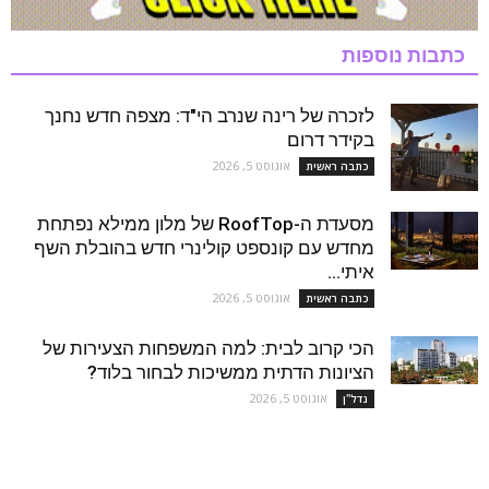
כתבות נוספות
לזכרה של רינה שנרב הי"ד: מצפה חדש נחנך
בקידר דרום
אוגוסט 5, 2026
כתבה ראשית
מסעדת ה-RoofTop של מלון ממילא נפתחת
מחדש עם קונספט קולינרי חדש בהובלת השף
איתי...
אוגוסט 5, 2026
כתבה ראשית
הכי קרוב לבית: למה המשפחות הצעירות של
הציונות הדתית ממשיכות לבחור בלוד?
אוגוסט 5, 2026
נדל''ן