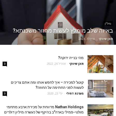
נדל''ן
באיזה שלב מומלץ לעשות מחזור משכנתא?
תוכן שיווקי
-
מרץ 13, 2023
מהי בנייה ירוקה?
תוכן שיווקי
-
אפריל 26, 2022
0
קוטג' למכירה – איך לחפש אותו ומה אתם צריכים
לעשות לפני החתימה על החוזה?
מערכת דתילי
-
יולי 23, 2020
0
Nathan Holdings מדווחת על מכירת ארבע מתחמי
מולטי-פמילי בארה"ב בהיקף של כעשרה מיליון דולרים