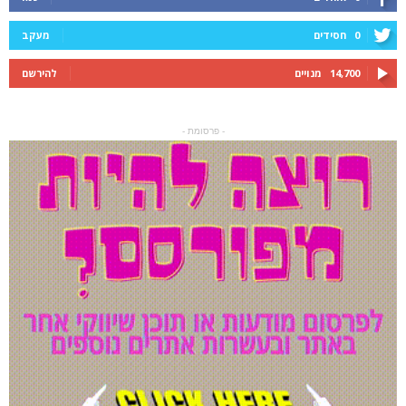
0
חסידים
מעקב
14,700
מנויים
להירשם
- פרסומת -