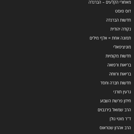
מאחורי הקלעים – הברנז'ה
דוס פוסט
חדשות הברנז'ה
נקודה יהודית
תמונה אחת = אלף מילים
מוניציפאלי
חדשות מקומיות
בריאות ורפואה
בריאות ורווחה
חדשות חברה וחסד
גרעין תורני
חידון פרשת השבוע
הרב שמואל בירנבוים
ד''ר מוטי גולן
הרב אהרון שטראוס