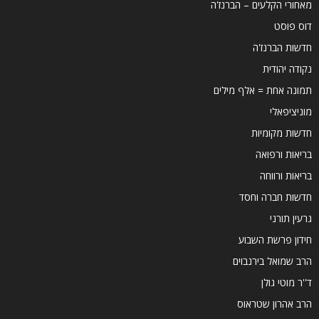
מאחורי הקלעים – הברנז'ה
דוס פוסט
חדשות הברנז'ה
נקודה יהודית
תמונה אחת = אלף מילים
מוניציפאלי
חדשות מקומיות
בריאות ורפואה
בריאות ורווחה
חדשות חברה וחסד
גרעין תורני
חידון פרשת השבוע
הרב שמואל בירנבוים
ד''ר מוטי גולן
הרב אהרון שטראוס