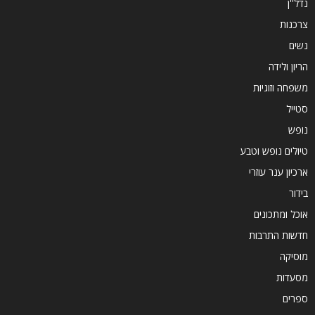
נדל''ן
צרכנות
נשים
הריון ולידה
משפחה וזוגיות
סטייל
נופש
טיולים נופש וטבע
ארכיון ענר עוזרי
בידור
אוכל ומתכונים
חדשות התרבות
מוסיקה
מסעדות
ספרים