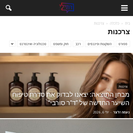
בית
כלכלה
צרכנות
צרכנות
ספורט
השקעות ופיננסים
רכב
חוק ומשפט
טכנולוגיה ואינטרנט
צרכנות
מבחן התוצאה: יצאנו לבדוק את סדרת טיפוח
השיער החדשה של "ד"ר סורבי"
נעמה זלצר
-
יולי 6, 2026