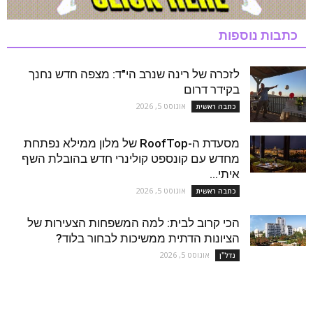
כתבות נוספות
לזכרה של רינה שנרב הי"ד: מצפה חדש נחנך
בקידר דרום
אוגוסט 5, 2026
כתבה ראשית
מסעדת ה-RoofTop של מלון ממילא נפתחת
מחדש עם קונספט קולינרי חדש בהובלת השף
איתי...
אוגוסט 5, 2026
כתבה ראשית
הכי קרוב לבית: למה המשפחות הצעירות של
הציונות הדתית ממשיכות לבחור בלוד?
אוגוסט 5, 2026
נדל''ן