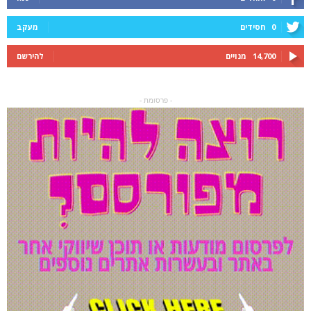
0
חסידים
מעקב
14,700
מנויים
להירשם
- פרסומת -