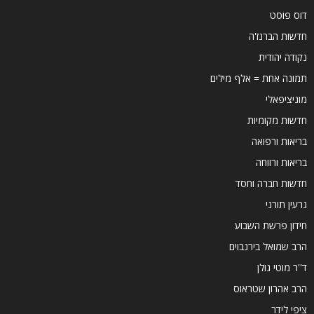
דוס פוסט
חדשות הברנז'ה
נקודה יהודית
תמונה אחת = אלף מילים
מוניציפאלי
חדשות מקומיות
בריאות ורפואה
בריאות ורווחה
חדשות חברה וחסד
גרעין תורני
חידון פרשת השבוע
הרב שמואל בירנבוים
ד''ר מוטי גולן
הרב אהרון שטראוס
ציפי לידר