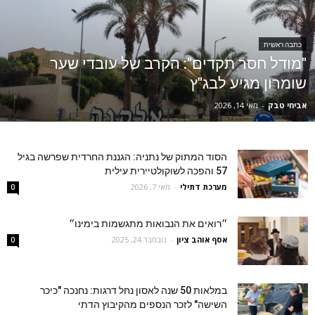
כתבה ראשית
"מודל חסר תקדים": הקרב של עובדי שער
שומרון מגיע לבג"ץ
אביחי טבק
-
מאי 14, 2026
הסוד המתוק של נתניה: הגננת החרדית שפרשה בגיל
57 והפכה לשוקולטיירית עילית
מערכת דתילי
-
מאי 7, 2026
0
״רואים את הנבואות מתגשמות בימינו״
אסף אוהב ציון
-
נובמבר 24, 2025
0
במלאות 50 שנה לאסון נחל דרגות: נחנכה "כיכר
השישה" לזכר הנספים מהקיבוץ הדתי