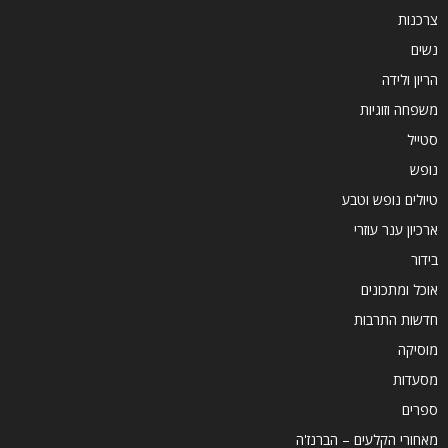
צרכנות
נשים
הריון ולידה
משפחה וזוגיות
סטייל
נופש
טיולים נופש וטבע
ארכיון ענר עוזרי
בידור
אוכל ומתכונים
חדשות התרבות
מוסיקה
מסעדות
ספרים
מאחורי הקלעים – הברנז'ה