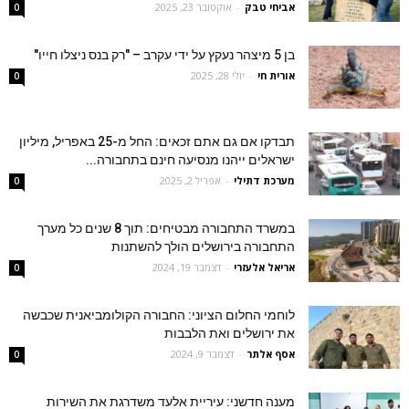
אביחי טבק
-
אוקטובר 23, 2025
0
בן 5 מיצהר נעקץ על ידי עקרב – "רק בנס ניצלו חייו"
אורית חי
-
יולי 28, 2025
0
תבדקו אם גם אתם זכאים: החל מ-25 באפריל, מיליון
ישראלים ייהנו מנסיעה חינם בתחבורה...
מערכת דתילי
-
אפריל 2, 2025
0
במשרד התחבורה מבטיחים: תוך 8 שנים כל מערך
התחבורה בירושלים הולך להשתנות
אריאל אלעזרי
-
דצמבר 19, 2024
0
לוחמי החלום הציוני: החבורה הקולומביאנית שכבשה
את ירושלים ואת הלבבות
אסף אלתר
-
דצמבר 9, 2024
0
מענה חדשני: עיריית אלעד משדרגת את השירות