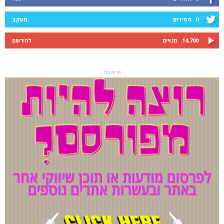
0
חסידים
מעקב
14,700
מנויים
להירשם
- פרסומת -