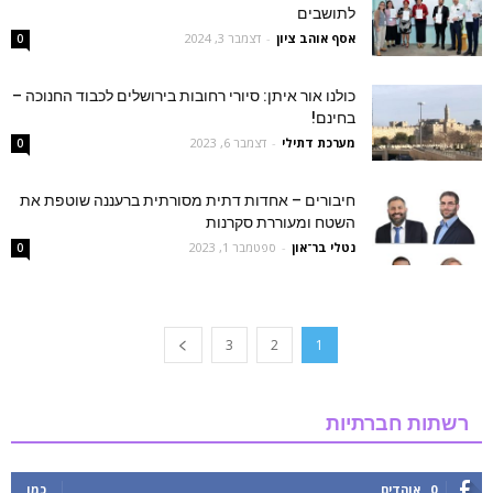
לתושבים
אסף אוהב ציון
-
דצמבר 3, 2024
0
כולנו אור איתן: סיורי רחובות בירושלים לכבוד החנוכה –
בחינם!
מערכת דתילי
-
דצמבר 6, 2023
0
חיבורים – אחדות דתית מסורתית ברעננה שוטפת את
השטח ומעוררת סקרנות
נטלי בר־און
-
ספטמבר 1, 2023
0
3
2
1
רשתות חברתיות
0
אוהדים
כמו