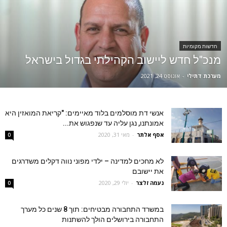
חדשות מקומיות
מנכ"ל חדש ליישוב הקהילתי בגדול בישראל
מערכת דתילי
-
אוגוסט 24, 2021
אנשי דת מוסלמים בלוד מאיימים: "קריאת המואזין היא
אמונתנו, נגן עליה עד שנפגוש את...
אסף אלתר
-
מאי 31, 2020
0
לא מחכים למדינה – ילדי מפוני נווה דקלים משדרגים
את יישובם
נעמה זלצר
-
יולי 29, 2020
0
במשרד התחבורה מבטיחים: תוך 8 שנים כל מערך
התחבורה בירושלים הולך להשתנות