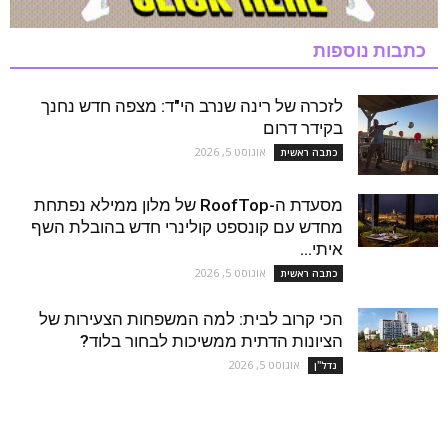
כתבות נוספות
לזכרה של רינה שנרב הי"ד: מצפה חדש נחנך
בקידר דרום
אוגוסט 5, 2026
כתבה ראשית
מסעדת ה-RoofTop של מלון ממילא נפתחת
מחדש עם קונספט קולינרי חדש בהובלת השף
איתי...
אוגוסט 5, 2026
כתבה ראשית
הכי קרוב לבית: למה המשפחות הצעירות של
הציונות הדתית ממשיכות לבחור בלוד?
אוגוסט 5, 2026
נדל''ן