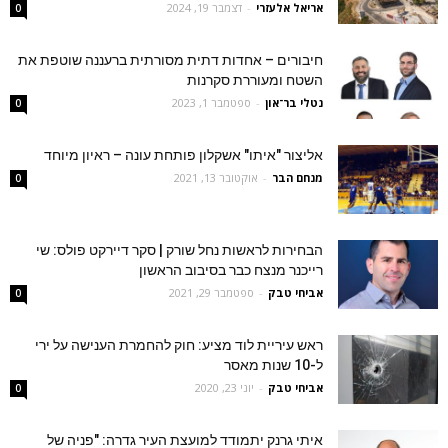
אריאל אלעזרי
-
דצמבר 19, 2024
0
חיבורים – אחדות דתית מסורתית ברעננה שוטפת את
השטח ומעוררת סקרנות
נטלי בר־און
-
ספטמבר 1, 2023
0
אליצור "איתו" אשקלון פותחת עונה – ראיון מיוחד
מנחם הבר
-
אוקטובר 13, 2021
0
הבחירות לראשות נחל שורק | סקר דיירקט פולס: שי
רייכנר מנצח כבר בסיבוב הראשון
אביחי טבק
-
ספטמבר 29, 2021
0
ראש עיריית לוד מציע: חוק להחמרת הענישה על ירי
ל-10 שנות מאסר
אביחי טבק
-
יוני 23, 2020
0
איתי גרנק יתמודד למועצת העיר גדרה: "פניה של