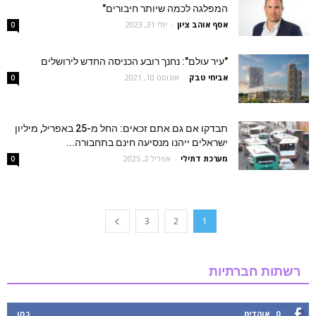
המפלגה לכמה שיותר חיבורים"
אסף אוהב ציון
-
יולי 31, 2023
0
"עיר עולם": נחנך רובע הכניסה החדש לירושלים
אביחי טבק
-
אוגוסט 10, 2021
0
תבדקו אם גם אתם זכאים: החל מ-25 באפריל, מיליון
ישראלים ייהנו מנסיעה חינם בתחבורה...
מערכת דתילי
-
אפריל 2, 2025
0
3
2
1
רשתות חברתיות
0
אוהדים
כמו