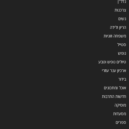
נדל''ן
צרכנות
נשים
הריון ולידה
משפחה וזוגיות
סטייל
נופש
טיולים נופש וטבע
ארכיון ענר עוזרי
בידור
אוכל ומתכונים
חדשות התרבות
מוסיקה
מסעדות
ספרים