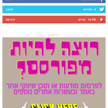
0
חסידים
מעקב
14,700
מנויים
להירשם
- פרסומת -