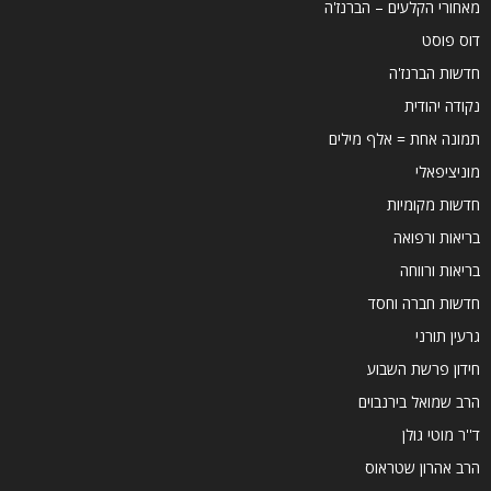
מאחורי הקלעים – הברנז'ה
דוס פוסט
חדשות הברנז'ה
נקודה יהודית
תמונה אחת = אלף מילים
מוניציפאלי
חדשות מקומיות
בריאות ורפואה
בריאות ורווחה
חדשות חברה וחסד
גרעין תורני
חידון פרשת השבוע
הרב שמואל בירנבוים
ד''ר מוטי גולן
הרב אהרון שטראוס